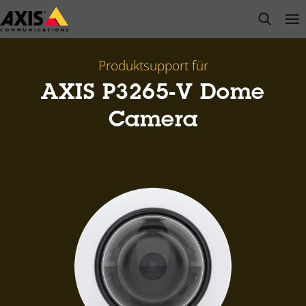
Zum
open s
Op
Clo
Hauptinhalt
springen
Produktsupport für
AXIS P3265-V Dome
Camera