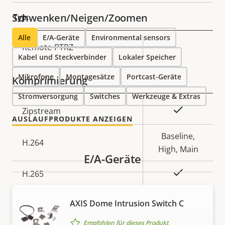
Schwenken/Neigen/Zoomen
Typ:
Alle
E/A-Geräte
Environmental sensors
Eigentumsbeschreibung
Remote-PTRZ
Eigentumswert
–
Kabel und Steckverbinder
Lokaler Speicher
Mikrofone
Montagesätze
Portcast-Geräte
Komprimierung
Stromversorgung
Switches
Werkzeuge & Extras
Eigentumsbeschreibung
Eigentumswert
Ja
Zipstream
AUSLAUFPRODUKTE ANZEIGEN
Baseline,
H.264
High, Main
E/A-Geräte
Ja
H.265
AV1
–
AXIS Dome Intrusion Switch C
Audio
Empfohlen für dieses Produkt