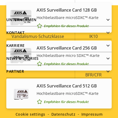
Betriebstemperatur
0 to 50 °C
AXIS Surveillance Card 128 GB
Für den Außenbereich
Hochbelastbare microSDXC™-Karte
Footer
UNTERNEHMEN
–
geeignet
Empfohlen für dieses Produkt
menu
KONTAKT
Vandalismus-Schutzklasse
IK10
KARRIERE
AXIS Surveillance Card 256 GB
IP-Schutzklasse
IP52
Hochbelastbare micro SDXC™-Karte
NEWS & STORIES
Ja
Nachlackierungsgeeignet
Empfohlen für dieses Produkt
PARTNER
BFR/CFR
Nachhaltigkeit
free, PVC
AXIS Surveillance Card 512 GB
free
Hochbelastbare microSDXC™-Karte
Social
Empfohlen für dieses Produkt
menu
Cookie settings
Datenschutz
Impressum