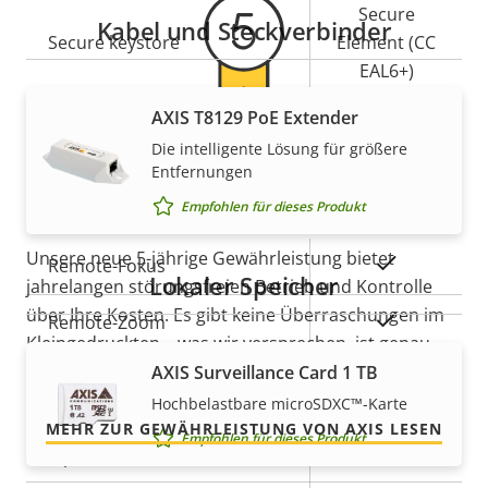
Secure
Kabel und Steckverbinder
Secure keystore
Element (CC
EAL6+)
AXIS T8129 PoE Extender
Ja
Axis Edge Vault
5-Jahres-Gewährleistung für
Die intelligente Lösung für größere
Entfernungen
ein sicheres Gefühl
Allgemein
Empfohlen für dieses Produkt
Unsere neue 5-jährige Gewährleistung bietet
Eigentumsbeschreibung
Eigentumswert
Ja
Remote-Fokus
Lokaler Speicher
jahrelangen störungsfreien Betrieb und Kontrolle
über Ihre Kosten. Es gibt keine Überraschungen im
Ja
Remote-Zoom
Kleingedruckten – was wir versprechen, ist genau
das, was Sie bekommen.
AXIS Surveillance Card 1 TB
Integrierte IR-Beleuchtung
–
Hochbelastbare microSDXC™-Karte
Lokaler Speicher
MEHR ZUR GEWÄHRLEISTUNG VON AXIS LESEN
Ja
Empfohlen für dieses Produkt
(Speicherkarteneinschub)