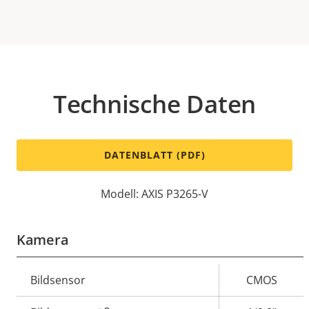
Technische Daten
DATENBLATT (PDF)
Modell: AXIS P3265-V
Kamera
Eigentumsbeschreibung
Bildsensor
Eigentumswert
CMOS