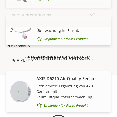
Eigentumsbeschreibung
Eigentumswert
Ja
Audiounterstützung
AXIS I/O Indication LED
Integriertes Mikrofon
–
MEHR ANZEIGEN
Überwachung im Einsatz
Empfohlen für dieses Produkt
Netzwerk
Environmental sensors
AUSLAUFPRODUKTE ANZEIGEN
Eigentumsbeschreibung
PoE-Klasse
Eigentumswert
2
Security
AXIS D6210 Air Quality Sensor
Problemlose Ergänzung von Axis
Geräten mit
Eigentumsbeschreibung
Eigentumswert
Ja
Signiertes OS
Gewährleistung
Raumluftqualitätsüberwachung
Empfohlen für dieses Produkt
Ja
Secure Boot