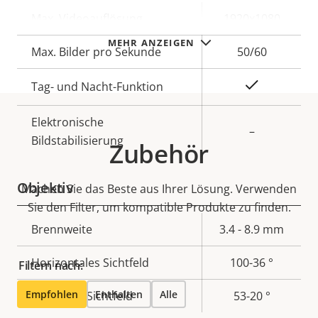
Eigentumsbeschreibung
Max. Videoauflösung
Eigentumswert
1920x1080
MEHR ANZEIGEN
Max. Bilder pro Sekunde
50/60
Ja
Tag- und Nacht-Funktion
Elektronische
–
Bildstabilisierung
Zubehör
Objektiv
Machen Sie das Beste aus Ihrer Lösung. Verwenden
Sie den Filter, um kompatible Produkte zu finden.
Eigentumsbeschreibung
Brennweite
Eigentumswert
3.4 - 8.9 mm
Horizontales Sichtfeld
100-36 °
Filtern nach:
Empfohlen
Enthalten
Alle
Vertikales Sichtfeld
53-20 °