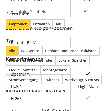
Horizontales Sichtfeld
100 °
Vertikales Sichtfeld
54 °
Filtern nach:
Empfohlen
Enthalten
Alle
Schwenken/Neigen/Zoomen
Typ:
Eigentumsbeschreibung
Remote-PTRZ
Eigentumswert
–
Alle
E/A-Geräte
Gehäuse und Anschlusskästen
Komprimierung
Kabel und Steckverbinder
Lokaler Speicher
Media Converter
Montagesätze
Eigentumsbeschreibung
Eigentumswert
Ja
Zipstream
Stromversorgung
Switches
Werkzeuge & Extras
H.264
High, Main
AUSLAUFPRODUKTE ANZEIGEN
Ja
H.265
E/A-Geräte