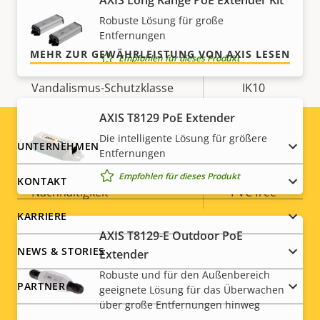
AXIS Long Range PoE Extender Kit
Betriebstemperatur
-40 to 50 °C
das, was Sie bekommen.
Robuste Lösung für große
Für den Außenbereich
Entfernungen
Ja
geeignet
MEHR ZUR GEWÄHRLEISTUNG VON AXIS LESEN
Empfohlen für dieses Produkt
Vandalismus-Schutzklasse
IK10
AXIS T8129 PoE Extender
IP-Schutzklasse
IP66
Die intelligente Lösung für größere
Footer
UNTERNEHMEN
Entfernungen
Ja
Nachlackierungsgeeignet
menu
Empfohlen für dieses Produkt
KONTAKT
Nachhaltigkeit
PVC free
KARRIERE
AXIS T8129-E Outdoor PoE
NEWS & STORIES
Extender
Robuste und für den Außenbereich
PARTNER
geeignete Lösung für das Überwachen
über große Entfernungen hinweg