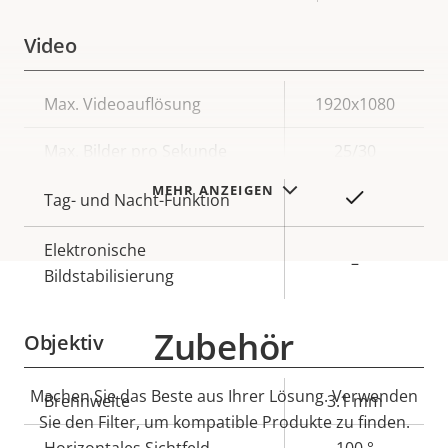
Video
Eigentumsbeschreibung
Max. Videoauflösung
Eigentumswert
1920x1080
Max. Bilder pro Sekunde
25/30
MEHR ANZEIGEN
Ja
Tag- und Nacht-Funktion
Elektronische
–
Bildstabilisierung
Zubehör
Objektiv
Machen Sie das Beste aus Ihrer Lösung. Verwenden
Eigentumsbeschreibung
Brennweite
Eigentumswert
3.1 mm
Sie den Filter, um kompatible Produkte zu finden.