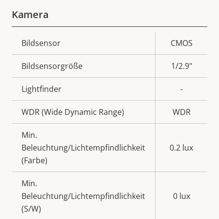
Kamera
Eigentumsbeschreibung
Bildsensor
Eigentumswert
CMOS
Bildsensorgröße
1/2.9"
Lightfinder
-
WDR (Wide Dynamic Range)
WDR
Min.
Beleuchtung/Lichtempfindlichkeit
0.2 lux
(Farbe)
Min.
Beleuchtung/Lichtempfindlichkeit
0 lux
(S/W)