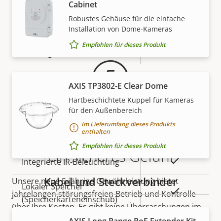
Cabinet
Secure Boot
–
Robustes Gehäuse für die einfache
Gewährleistung
Secure keystore
Installation von Dome-Kameras
-
Empfohlen für dieses Produkt
Axis Edge Vault
–
Allgemein
AXIS TP3802-E Clear Dome
Hartbeschichtete Kuppel für Kameras
für den Außenbereich
Eigentumsbeschreibung
Remote-Fokus
Eigentumswert
–
Im Lieferumfang dieses Produkts
5-Jahres-Gewährleistung für
enthalten
Remote-Zoom
–
Empfohlen für dieses Produkt
ein sicheres Gefühl
Ja
Integrierte IR-Beleuchtung
Kabel und Steckverbinder
Unsere neue 5-jährige Gewährleistung bietet
Lokaler Speicher
Ja
jahrelangen störungsfreien Betrieb und Kontrolle
(Speicherkarteneinschub)
über Ihre Kosten. Es gibt keine Überraschungen im
Kleingedruckten – was wir versprechen, ist genau