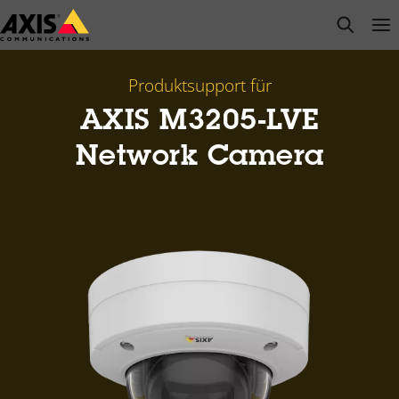
Zum
open s
Op
Clo
Hauptinhalt
springen
Produktsupport für
AXIS M3205-LVE
Network Camera