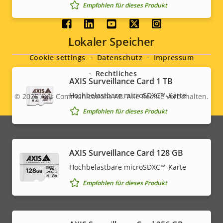
Empfohlen für dieses Produkt
Social
Lokaler Speicher
menu
Cookie settings
Datenschutz
Impressum
Rechtliches
AXIS Surveillance Card 1 TB
Hochbelastbare microSDXC™-Karte
© 2026
Axis Communications AB. Alle Rechte vorbehalten.
Legal
Empfohlen für dieses Produkt
menu
AXIS Surveillance Card 128 GB
Hochbelastbare microSDXC™-Karte
Empfohlen für dieses Produkt