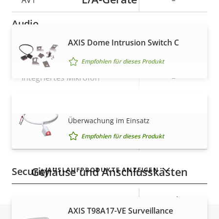
AV1
–
Audio
AXIS Dome Intrusion Switch C
Eigentumsbeschreibung
Eigentumswert
Ja
Audiounterstützung
Empfohlen für dieses Produkt
Integriertes Mikrofon
–
AXIS I/O Indication LED
Netzwerk
MEHR ANZEIGEN
Überwachung im Einsatz
Empfohlen für dieses Produkt
Eigentumsbeschreibung
PoE-Klasse
Eigentumswert
3
Gehäuse und Anschlusskästen
Security
AUSLAUFPRODUKTE ANZEIGEN
Eigentumsbeschreibung
Eigentumswert
Ja
Signiertes OS
AXIS T98A17-VE Surveillance