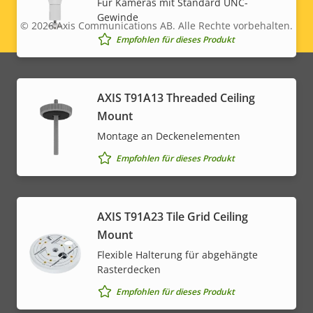
Für Kameras mit Standard UNC-
Active Tampering
–
Gewinde
© 2026
Axis Communications AB. Alle Rechte vorbehalten.
Legal
Alarmeingänge/-ausgänge
-
Empfohlen für dieses Produkt
menu
Netzwerk
AXIS T91A13 Threaded Ceiling
Mount
Eigentumsbeschreibung
PoE-Klasse
Eigentumswert
3
Montage an Deckenelementen
Empfohlen für dieses Produkt
AXIS T91A23 Tile Grid Ceiling
Mount
Flexible Halterung für abgehängte
Rasterdecken
Empfohlen für dieses Produkt