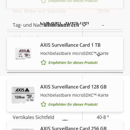
Empfohlen für dieses Produkt
Max. Bilder pro Sekunde
25/30
Lokaler Speicher
Tag- und Nacht-Funktion
–
MEHR ANZEIGEN
Elektronische
–
AXIS Surveillance Card 1 TB
Bildstabilisierung
Hochbelastbare microSDXC™-Karte
AUSLAUFPRODUKTE ANZEIGEN
Empfohlen für dieses Produkt
Objektiv
Eigentumsbeschreibung
Eigentumswert
2.2 - 11.0
Brennweite
AXIS Surveillance Card 128 GB
mm
Hochbelastbare microSDXC™-Karte
Gewährleistung
Horizontales Sichtfeld
71 - 14 °
Empfohlen für dieses Produkt
Vertikales Sichtfeld
40-8 °
AXIS Surveillance Card 256 GB