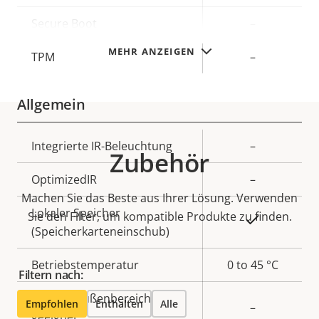
Secure Boot
–
MEHR ANZEIGEN
TPM
–
Allgemein
Eigentumsbeschreibung
Integrierte IR-Beleuchtung
Eigentumswert
–
Zubehör
OptimizedIR
–
Machen Sie das Beste aus Ihrer Lösung. Verwenden
Lokaler Speicher
Sie den Filter, um kompatible Produkte zu finden.
Ja
(Speicherkarteneinschub)
Betriebstemperatur
0 to 45 °C
Filtern nach:
Für den Außenbereich
Empfohlen
Enthalten
Alle
–
geeignet