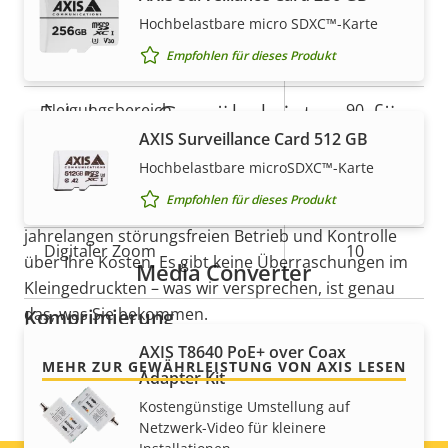
Schwenken/Neigen/Zoomen
Hochbelastbare micro SDXC™-Karte
Empfohlen für dieses Produkt
Eigentumsbeschreibung
Schwenkbereich
Eigentumswert
+/-179
5-Jahres-Gewährleistung für
Neigungsbereich
90
AXIS Surveillance Card 512 GB
ein sicheres Gefühl
Rundgangüberwachung
-
Hochbelastbare microSDXC™-Karte
Empfohlen für dieses Produkt
Optischer Zoom
5
Unsere neue 5-jährige Gewährleistung bietet
jahrelangen störungsfreien Betrieb und Kontrolle
Digitaler Zoom
10
über Ihre Kosten. Es gibt keine Überraschungen im
Media Converter
Kleingedruckten – was wir versprechen, ist genau
das, was Sie bekommen.
Komprimierung
AXIS T8640 PoE+ over Coax
MEHR ZUR GEWÄHRLEISTUNG VON AXIS LESEN
Eigentumsbeschreibung
Eigentumswert
Ja
Zipstream
Adapter Kit
Kostengünstige Umstellung auf
Baseline,
Netzwerk-Video für kleinere
H.264