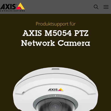
Zum
open s
Op
Clo
Hauptinhalt
springen
Produktsupport für
AXIS M5054 PTZ
Network Camera