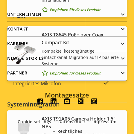
Installationen
High, Main
Empfohlen für dieses Produkt
Footer
UNTERNEHMEN
H.265
–
menu
KONTAKT
AV1
–
AXIS T8645 PoE+ over Coax
Compact Kit
KARRIERE
Audio
Kompakte, kostengünstige
Einfachkanal-Migration auf IP-basierte
NEWS & STORIES
Systeme
Eigentumsbeschreibung
Eigentumswert
Ja
Audiounterstützung
PARTNER
Empfohlen für dieses Produkt
Ja
Integriertes Mikrofon
Montagesätze
Social
Systemintegration
menu
AXIS T91A05 Camera Holder 1.5"
Eigentumsbeschreibung
Eigentumswert
Ja
Cookie settings
Datenschutz
Impressum
Audioerkennung
NPS
Rechtliches