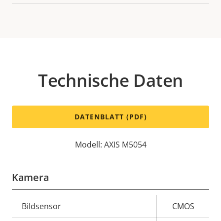
Technische Daten
DATENBLATT (PDF)
Modell: AXIS M5054
Kamera
Eigentumsbeschreibung
Bildsensor
Eigentumswert
CMOS