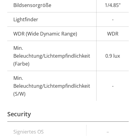
Bildsensorgröße
1/4.85"
Lightfinder
-
WDR (Wide Dynamic Range)
WDR
Min.
Beleuchtung/Lichtempfindlichkeit
0.9 lux
(Farbe)
Min.
Beleuchtung/Lichtempfindlichkeit
-
(S/W)
Security
Eigentumsbeschreibung
Signiertes OS
Eigentumswert
–