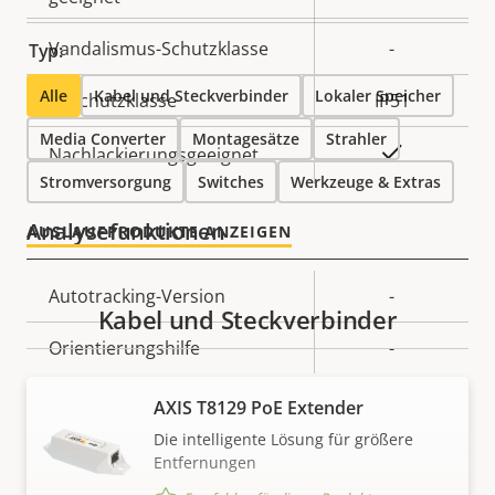
Vandalismus-Schutzklasse
-
Typ:
Alle
Kabel und Steckverbinder
Lokaler Speicher
IP-Schutzklasse
IP51
Media Converter
Montagesätze
Strahler
Ja
Nachlackierungsgeeignet
Stromversorgung
Switches
Werkzeuge & Extras
Analysefunktionen
AUSLAUFPRODUKTE ANZEIGEN
Eigentumsbeschreibung
Autotracking-Version
Eigentumswert
-
Kabel und Steckverbinder
Orientierungshilfe
-
AXIS T8129 PoE Extender
Video
Die intelligente Lösung für größere
Entfernungen
Eigentumsbeschreibung
Max. Videoauflösung
Eigentumswert
1280x720