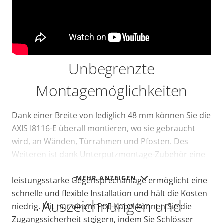
Unbegrenzte
Montagemöglichkeiten
Dank einer Breite von lediglich 48 mm können Sie die
AXIS I8116-E überall montieren, wo sie gebraucht
wird, an Wänden, Türrahmen und Pfosten. Des
Weiteren ist dank Unterputzmontage-Zubehör eine
versenkte Wandmontage möglich. Diese
MEHR ANZEIGEN
leistungsstarke Gegensprechanlage ermöglicht eine
schnelle und flexible Installation und hält die Kosten
Auszeichnungen und
niedrig. Mit nur einem PoE-Kabel können Sie die
Zugangssicherheit steigern, indem Sie Schlösser