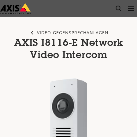
Zum
open s
Op
Clo
Hauptinhalt
springen
VIDEO-GEGENSPRECHANLAGEN
AXIS I8116-E Network
Video Intercom