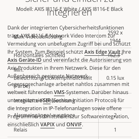
Modell: AXIS I8116-E White / AXIS I8116-E Black
integrieren
Dank der integrierten Cybersicherheitsfunktionen
Eigentumsbeschreibung
Eigentumswert
2592 x
trägt AXIS I8116-E Network Video Intercom zur
Max. Videoauflösung
1944
Vermeidung von unbefugtem Zugriff bei und schützt
Ihr System. Zum Beispiel schützt
Axis Edge Vault
Ihre
Horizontales Sichtfeld
162.3 °
Axis Geräte-ID
und vereinfacht die Autorisierung von
Axis Produkten in Ihrem Netzwerk. Diese für den
Min.
Außenbereich geeignete Netzwerk-
Beleuchtung/Lichtempfindlichkeit
0.15 lux
Gegensprechanlage arbeitet nahtlos zusammen mit
(Farbe)
weltweit führenden
VMS
-Systemen. Darüber hinaus
unterstützt sie
SIP
(Session Initiation Protocol) für
Integrierte IR-Beleuchtung
–
die Integration in IP-Telefonanlagen sowie offene
Alarmeingänge/-ausgänge
2
Programmierschnittstellen zur Softwareintegration,
einschließlich
VAPIX
und
ONVIF
.
Relais
1