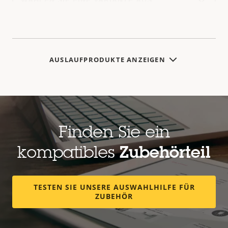
a
product
variant:
AUSLAUFPRODUKTE ANZEIGEN
Finden Sie ein
kompatibles
Zubehörteil
TESTEN SIE UNSERE AUSWAHLHILFE FÜR
ZUBEHÖR