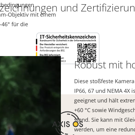
zeichnungen und Zertifizieru
htbedingungen
-mm-Objektiv mit einem
-46° für die
Robust mit h
Diese stoßfeste Kamera 
IP66, 67 und NEMA 4X i
geeignet und hält extr
+60 °C sowie Windgesch
stand. Sie kann mit Gle
werden, um eine redun