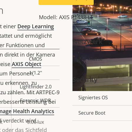
n
Modell: AXIS P1488-LE
t einer
Deep Learning
attet und ermöglicht
Netzwerk
ter Funktionen und
n direkt in der Kamera
CMOS
PoE-Klasse
Eigentumswert
Eigentumsbeschreib
weise
AXIS Object
1/1.2"
, um Personen,
Security
u erkennen, zu
Lightfinder 2.0
d zu zählen. Mit ARTPEC-9
Eigentumsbeschreib
Signiertes OS
Forensic WDR
rbesserte Leistung bei
mage Health Analytics
Secure Boot
d verdeckt wird,
it
0.06 lux
t oder das Sichtfeld