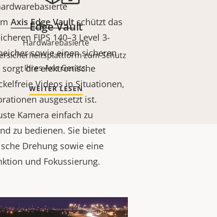
hardwarebasierte
orm
Axis Edge Vault
schützt das
Edge Vault
icheren FIPS 140–3 Level 3-
Hardwarebasierte
speicher sowie einen sicheren
ersicherheitsplattform zum Schutz
 sorgt die elektronische
Ihres Axis Geräts.
ckelfreie Videos in Situationen,
WEITER LESEN
rationen ausgesetzt ist.
uste Kamera einfach zu
und zu bedienen. Sie bietet
ische Drehung sowie eine
nktion und Fokussierung.