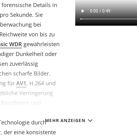
forensische Details in
pro Sekunde. Sie
berwachung bei
 Reichweite von bis zu
nsic WDR
gewährleisten
ndiger Dunkelheit oder
sen zuverlässig
hen scharfe Bilder.
ng für
AV1
, H.264 und
ebliche Verringerung
h Bandbreite und
lität zu beeinträchtigen.
MEHR ANZEIGEN
 Technologie durch
, der eine konsistente