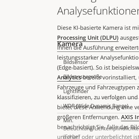
Analysefunktione
Diese KI-basierte Kamera ist mi
Processing Unit (DLPU)
ausgest
Kamera
Ihnen die Ausführung erweiter
leistungsstarker Analysefunktio
Bildsensor
Eigentumsbeschreibung
(Edge-basiert). So ist beispiels
Bildsensorgröße
Analytics
bereits vorinstalliert
Fahrzeuge und Fahrzeugtypen z
Lightfinder
klassifizieren, zu verfolgen un
WDR (Wide Dynamic Range)
bietet diese Anwendung eine ve
größeren Entfernungen.
AXIS I
Min.
benachrichtigt Sie, falls das Bil
Beleuchtung/Lichtempfindlichke
unscharf oder unterbelichtet is
(Farbe)