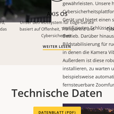
gewährleisten. Unsere 
Cybersicherheitsplattf
AXIS OS
Gerät und bietet einen s
rd,
Unser Betriebssystem für Edge-Geräte
zertifizierten Schlüssel
 das
basiert auf Offenheit, Transparenz und
Cyb
Betrieb. Darüber hinaus
Cybersicherheit.
Bildstabilisierung für ru
WEITER LESEN
in denen die Kamera Vib
Außerdem ist diese rob
installieren, zu warten 
beispielsweise automat
fernsteuerbare Zoomfu
Technische Daten
DATENBLATT (PDF)