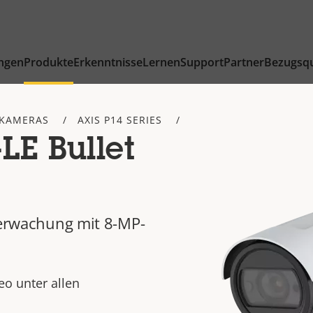
ngen
Produkte
Erkenntnisse
Lernen
Support
Partner
Bezugsqu
-KAMERAS
AXIS P14 SERIES
LE Bullet
Überwachung mit 8-MP-
o unter allen