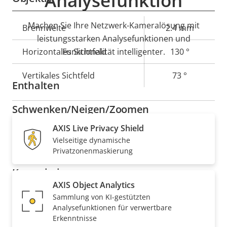
Analysefunktion
Machen Sie Ihre Netzwerk-Kameralösung mit
Eigentumsbeschreibung
Brennweite
Eigentumswert
2.4 mm
leistungsstarken Analysefunktionen und
Horizontales Sichtfeld
Funktionalität intelligenter.
130 °
Vertikales Sichtfeld
73 °
Enthalten
Schwenken/Neigen/Zoomen
AXIS Live Privacy Shield
Eigentumsbeschreibung
Remote-PTRZ
Eigentumswert
–
Vielseitige dynamische
Privatzonenmaskierung
Komprimierung
AXIS Object Analytics
Sammlung von KI-gestützten
Eigentumsbeschreibung
Eigentumswert
Ja
Zipstream
Analysefunktionen für verwertbare
Erkenntnisse