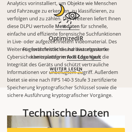
Analytics vorinstalliert, um Objekte wie Menschen
und Fahrzeuge zu erkennen, zu klassifizieren, zu
verfolgen und zu zählen. Des Weiteren liefert Ihnen
diese DLPU wertvolle
Metadaten
für schnelle,
einfache und effiziente forensische Suchfunktionen
OptimizedIR
in Live- oder aufgezeichnetem Videomaterial. Des
Weiteren gewährleistet die hardwarebasierte
Für fortschrittliche und leistungsstarke
Cybersicherheitsplattform
kameraintegrierte IR-Lösungen.
Axis Edge Vault
die
Integrität des Geräts und schützt vertrauliche
WEITER LESEN
Informationen vor unbefugtem Zugriff. Außerdem
bietet sie eine nach FIPS 140-3 Stufe 3 zertifizierte
Speicherung kryptografischer Schlüssel sowie die
sichere Ausführung kryptografischer Vorgänge.
Technische Daten