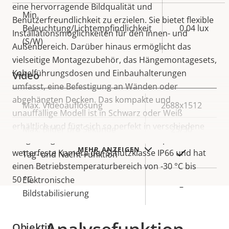
eine hervorragende Bildqualität und
Min.
Benutzerfreundlichkeit zu erzielen. Sie bietet flexible
Beleuchtung/Lichtempfindlichkeit
0.04 lux
Installationsmöglichkeiten für den Innen- und
(S/W)
Außenbereich. Darüber hinaus ermöglicht das
vielseitige Montagezubehör, das Hängemontagesets,
Kabelführungsdosen und Einbauhalterungen
Video
umfasst, eine Befestigung an Wänden oder
abgehängten Decken. Das kompakte und
Eigentumsbeschreibung
Max. Videoauflösung
Eigentumswert
2688x1512
unauffällige Modell ist in Schwarz oder Weiß
erhältlich und fügt sich so perfekt in verschiedene
Max. Bilder pro Sekunde
25/30
Umgebungen ein. Darüber hinaus entspricht diese
MEHR ANZEIGEN
wetterfeste Kamera der Schutzklasse IP66 und hat
Ja
Tag- und Nacht-Funktion
einen Betriebstemperaturbereich von -30 °C bis
50 °C.
Elektronische
–
Bildstabilisierung
Objektiv