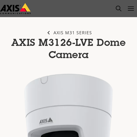
Zum
open s
Op
Clo
Hauptinhalt
springen
AXIS M31 SERIES
AXIS M3126-LVE Dome
Camera