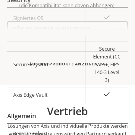
(die Kompatibilität kann davon abhängen).
Eigentumsbeschreibung
Eigentumswert
Ja
Signiertes OS
Select
a
Ja
Secure Boot
product
variant:
Secure
Element (CC
AUSLAUFPRODUKTE ANZEIGEN
Secure keystore
EAL6+, FIPS
140-3 Level
3)
Ja
Axis Edge Vault
Vertrieb
Allgemein
Lösungen von Axis und individuelle Produkte werden
Eigentumsbeschreibung
Remote-Fokus
Eigentumswert
–
von unseren vertrauenswürdigen Partnern verkauft