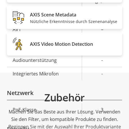
H.264
High, Main
Ja
AXIS Scene Metadata
H.265
Nützliche Erkenntnisse durch Szenenanalyse
AV1
–
Audio
AXIS Video Motion Detection
Eigentumsbeschreibung
Audiounterstützung
Eigentumswert
-
Integriertes Mikrofon
-
Netzwerk
Zubehör
Eigentumsbeschreibung
PoE-Klasse
Eigentumswert
3
Machen Sie das Beste aus Ihrer Lösung. Verwenden
Sie den Filter, um kompatible Produkte zu finden.
Beginnen Sie mit der Auswahl Ihrer Produktvariante
Security