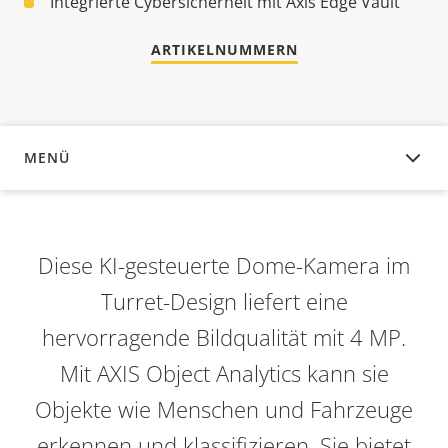
Integrierte Cybersicherheit mit Axis Edge Vault
ARTIKELNUMMERN
MENÜ
ÜBERSICHT
Diese KI-gesteuerte Dome-Kamera im
Turret-Design liefert eine
hervorragende Bildqualität mit 4 MP.
Mit AXIS Object Analytics kann sie
Objekte wie Menschen und Fahrzeuge
erkennen und klassifizieren. Sie bietet