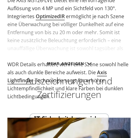
Die AXIS M3126-LVE bietet eine hervorragende
Auflösung von 4 MP und ein Sichtfeld von 130°.
Integriertes
OptimizedIR
ermöglicht je nach Szene
eine Überwachung bei völliger Dunkelheit auf eine
Entfernung von bis zu 20 m oder mehr. Somit ist
keine zusätzliche Beleuchtung erforderlich – eine
unauffällige Überwachung ist sowohl tagsüber als
auch nachts möglich. Darüber hinaus bleiben dank
MEHR ANZEIGEN
WDR Details erhalten, wenn eine Szene sowohl helle
als auch dunkle Bereiche aufweist. Die
Axis
Auszeichnungen und
Lightfinder
-Technologie sorgt für erhöhte
Lichtempfindlichkeit und klare Farben bei dunklen
Zertifizierungen
Lichtbedingungen.