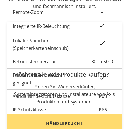
und fachmännisch installiert.
Remote-Zoom
–
Ja
Integrierte IR-Beleuchtung
Lokaler Speicher
Ja
(Speicherkarteneinschub)
Betriebstemperatur
-30 to 50 °C
Möchten Sie Axis Produkte kaufen?
Für den Außenbereich
Ja
geeignet
Finden Sie Wiederverkäufer,
Systemintegratoren und Installateure von Axis
Vandalismus-Schutzklasse
IK08
Produkten und Systemen.
IP-Schutzklasse
IP66
Ja
Nachlackierungsgeeignet
HÄNDLERSUCHE