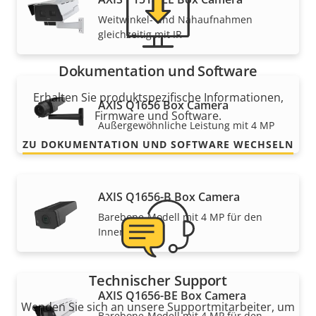
Weitwinkel- und Nahaufnahmen
gleichzeitig mit IR
Dokumentation und Software
Erhalten Sie produktspezifische Informationen,
AXIS Q1656 Box Camera
Firmware und Software.
Außergewöhnliche Leistung mit 4 MP
ZU DOKUMENTATION UND SOFTWARE WECHSELN
AXIS Q1656-B Box Camera
Barebone-Modell mit 4 MP für den
Innenbereich
Technischer Support
AXIS Q1656-BE Box Camera
Wenden Sie sich an unsere Supportmitarbeiter, um
Barebone-Modell mit 4 MP für den