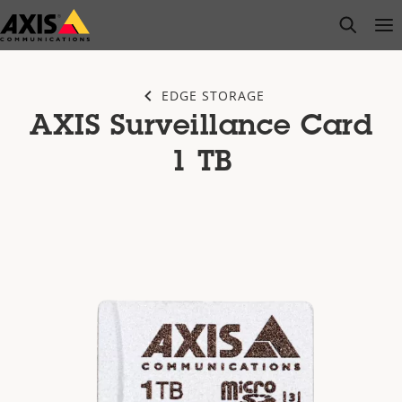
Zum
open s
Op
Clo
Hauptinhalt
springen
EDGE STORAGE
AXIS Surveillance Card
1 TB