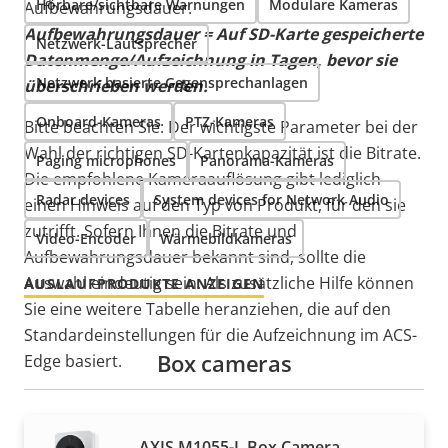
Hörbare/sichtbare Warnungen
Modulare Kameras
Aufbewahrungsdauer.
Aufbewahrungsdauer = Auf SD-Karte gespeicherte
Netzwerk-Lautsprecher
Datenmenge/Aufzeichnung in Tagen, bevor sie
Netzwerk basierte Gegensprechanlagen
überschrieben werden.
Onboard-Kameras
PTZ-Kameras
Bitte beachten Sie: Der wichtigste Parameter bei der
Wahl der richtigen SD-Kartenkapazität ist die Bitrate.
Paging microphones
Panorama-Kameras
Die empfohlene Kameraauflösung gibt lediglich
Radar devices
System devices for Network Audio
einen Hinweis auf den Typ von Produkt, für den sie
zutrifft. Sofern Ihnen die Bitrate und
Video-Encoder
Wärmebildkameras
Aufbewahrungsdauer bekannt sind, sollte die
Auswahl eindeutig sein. Als zusätzliche Hilfe können
AUSLAUFPRODUKTE ANZEIGEN
Sie eine weitere Tabelle heranziehen, die auf den
Standardeinstellungen für die Aufzeichnung im ACS-
Box cameras
Edge basiert.
AXIS M1055-L Box Camera
SD-Kartenauswahl: H.264