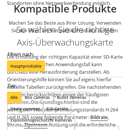
Standorten ohne Netzwerkverbindung möglich.
Kompatible Produkte
Machen Sie das Beste aus Ihrer Lösung. Verwenden
So wählen Sie die richtige
Sie den Filter, um kompatible Produkte zu finden.
Axis-Überwachungskarte
Filtern nach:
Die Ermittlung der richtigen Kapazität einer SD-Karte
für Ihren spezifischen Anwendungsfall kann
Hauptprodukte
durchaus eine Herausforderung darstellen. Als
Orientierungshilfe können Sie auf eigens hierfür
Typ:
erstellte Tabellen zurückgreifen. Die nachstehenden
Tabellen berücksichtigen einige der häufigsten
Alle
Box cameras
Bullet cameras
Szenarien. Die Grundlage hierbei sind die
Dome cameras
E/A-Geräte
wichtigsten Videokomprimierungsstandards H.264
und H.265 sowie folgende Parameter:
Bildrate
,
Explosionsgeschützte Kameras
Bitrate,
Zipstream
-Nutzung und die erforderliche