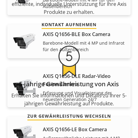
effiziente, individuelle Unterstützung für Ihre Axis
Außenbereich
Produkte zu erhalten.
KONTAKT AUFNEHMEN
AXIS Q1656-BLE Box Camera
Barebone-Modell mit 4 MP und Infrarot
für den Außenbereich
AXIS Q1656-DLE Radar-Video
5-jährige Gewährleistung von Axis
Fusion Camera
Erfassung und Visualisierung der
Erhalten Sie Informationen und Details zu Ihrer 5-
neuesten Generation 24/7
jährigen Gewährleistung auf Produkte.
ZUR GEWÄHRLEISTUNG WECHSELN
AXIS Q1656-LE Box Camera