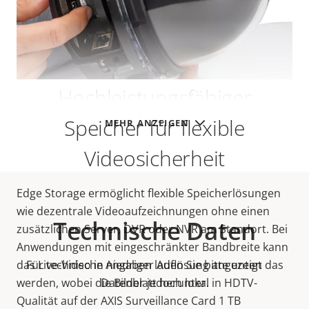
Hochleistungsfähiger
Speicher für flexible
MEHR ANZEIGEN
Videosicherheit
Edge Storage ermöglicht flexible Speicherlösungen
wie dezentrale Videoaufzeichnungen ohne einen
Technische Daten
zusätzlichen Server, DVR oder NVR am Standort. Bei
Anwendungen mit eingeschränkter Bandbreite kann
das Live-Video in niedriger Auflösung angezeigt
Für technische Angaben laden Sie bitte unten das
werden, wobei die Bilder jedoch lokal in HDTV-
Datenblatt herunter.
Qualität auf der AXIS Surveillance Card 1 TB