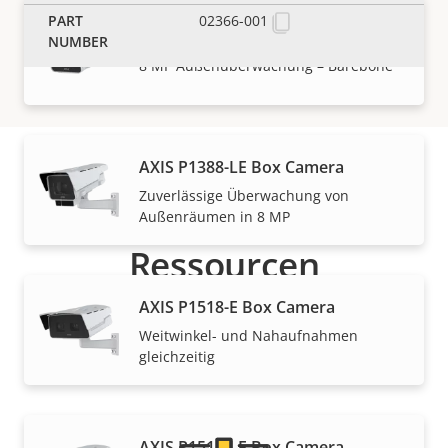
02366-001
AXIS P1388-BE Box Camera
MEHR DAZU LESEN
8 MP Außenüberwachung – Barebone
AXIS P1388-LE Box Camera
Zuverlässige Überwachung von
Support und
Außenräumen in 8 MP
Ressourcen
AXIS P1518-E Box Camera
Benötigen Sie Informationen zu Produkten von Axis,
Weitwinkel- und Nahaufnahmen
Software oder Hilfe von einem unserer Experten?
gleichzeitig
AXIS P1518-LE Box Camera