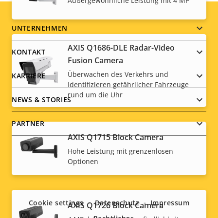
Außergewöhnliche Leistung mit 4 MP
Footer
UNTERNEHMEN
AXIS Q1686-DLE Radar-Video
menu
KONTAKT
Fusion Camera
Überwachen des Verkehrs und
KARRIERE
Identifizieren gefährlicher Fahrzeuge
rund um die Uhr
NEWS & STORIES
PARTNER
AXIS Q1715 Block Camera
Hohe Leistung mit grenzenlosen
Optionen
Social
menu
Cookie settings
Datenschutz
Impressum
AXIS Q1726 Block Camera