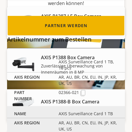
werden können!
AXIS P1387-LE Box Camera
Zuverlässige Überwachung von
PARTNER WERDEN
Außenräumen in 5 MP
Artikelnummer zum Bestellen
AXIS P1388 Box Camera
AXIS Surveillance Card 1 TB,
Zuverlässige Überwachung von
10 pcs
Innenräumen in 8 MP
AR, AU, BR, CN, EU, IN, JP, KR,
UK, US
02366-021
Edge Storage
AXIS P1388-B Box Camera
8 MP Innenüberwachung – Barebone
AXIS Surveillance Card 1 TB
Flexible und zuverlässige Lösung für
AR, AU, BR, CN, EU, IN, JP, KR,
Aufzeichnungen
UK, US