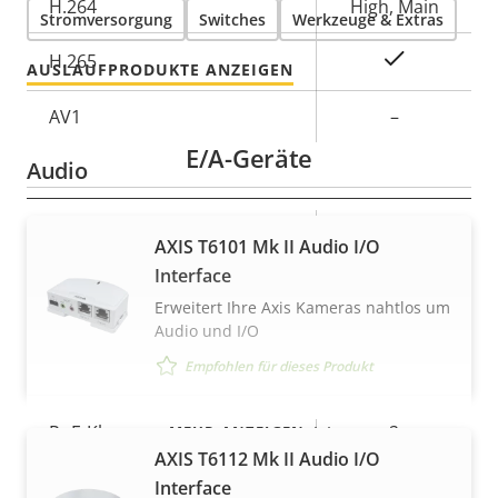
H.264
High, Main
Stromversorgung
Switches
Werkzeuge & Extras
Ja
H.265
AUSLAUFPRODUKTE ANZEIGEN
AV1
–
E/A-Geräte
Audio
Eigentumsbeschreibung
Eigentumswert
Ja
Audiounterstützung
AXIS T6101 Mk II Audio I/O
Interface
Integriertes Mikrofon
–
Erweitert Ihre Axis Kameras nahtlos um
Audio und I/O
Netzwerk
Empfohlen für dieses Produkt
Eigentumsbeschreibung
PoE-Klasse
Eigentumswert
2
MEHR ANZEIGEN
AXIS T6112 Mk II Audio I/O
Interface