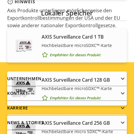
HINWEIS
Axis Produkte unterliegen möglicherweise den
Lokaler Speicher
Exportkontrollbestimmungen der USA und der EU
sowie anderer nationaler Exportkontrollgesetze.
Finden Sie hier
Compliance-Informationen zum
AXIS Surveillance Card 1 TB
Export für Ihr Produkt
.
Hochbelastbare microSDXC™-Karte
Empfohlen für dieses Produkt
Footer
UNTERNEHMEN
AXIS Surveillance Card 128 GB
Hochbelastbare microSDXC™-Karte
menu
KONTAKT
Empfohlen für dieses Produkt
KARRIERE
AXIS Surveillance Card 256 GB
NEWS & STORIES
Hochbelastbare micro SDXC™-Karte