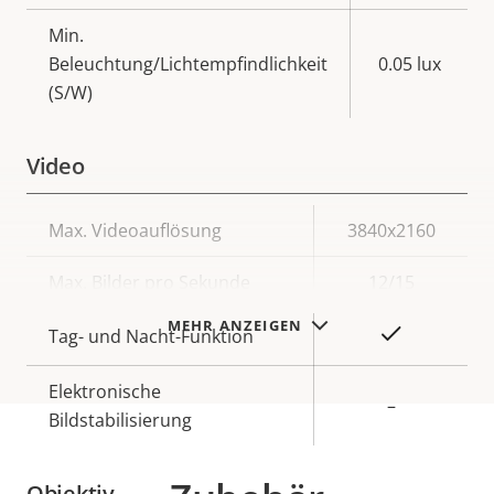
Min.
Beleuchtung/Lichtempfindlichkeit
0.05 lux
(S/W)
Video
Eigentumsbeschreibung
Max. Videoauflösung
Eigentumswert
3840x2160
Max. Bilder pro Sekunde
12/15
MEHR ANZEIGEN
Ja
Tag- und Nacht-Funktion
Elektronische
–
Bildstabilisierung
Objektiv