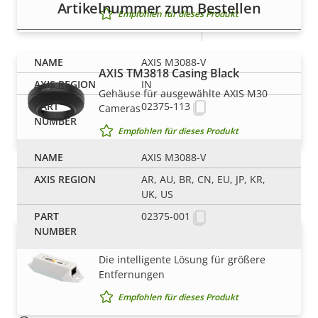
Nachhaltigkeit
free, PVC
Artikelnummer zum Bestellen
Empfohlen für dieses Produkt
free
AXIS M3088-V
AXIS TM3818 Casing Black
IN
Gehäuse für ausgewählte AXIS M30
02375-113
Cameras
Empfohlen für dieses Produkt
AXIS M3088-V
Kabel und Steckverbinder
AR, AU, BR, CN, EU, JP, KR,
UK, US
02375-001
AXIS T8129 PoE Extender
Die intelligente Lösung für größere
Entfernungen
Empfohlen für dieses Produkt