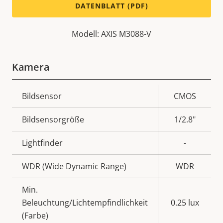
DATENBLATT (PDF)
Modell: AXIS M3088-V
Kamera
Eigentumsbeschreibung
Bildsensor
Eigentumswert
CMOS
Bildsensorgröße
1/2.8"
Lightfinder
-
WDR (Wide Dynamic Range)
WDR
Min.
Beleuchtung/Lichtempfindlichkeit
0.25 lux
(Farbe)