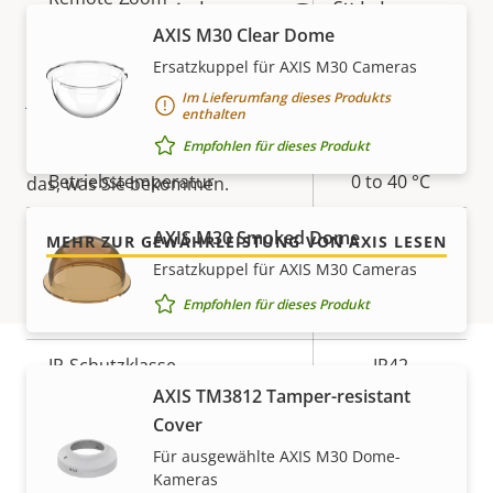
ein sicheres Gefühl
AXIS M30 Clear Dome
Integrierte IR-Beleuchtung
–
Ersatzkuppel für AXIS M30 Cameras
Unsere neue 5-jährige Gewährleistung bietet
jahrelangen störungsfreien Betrieb und Kontrolle
Im Lieferumfang dieses Produkts
Lokaler Speicher
Ja
enthalten
über Ihre Kosten. Es gibt keine Überraschungen im
(Speicherkarteneinschub)
Empfohlen für dieses Produkt
Kleingedruckten – was wir versprechen, ist genau
Betriebstemperatur
0 to 40 °C
das, was Sie bekommen.
Für den Außenbereich
AXIS M30 Smoked Dome
MEHR ZUR GEWÄHRLEISTUNG VON AXIS LESEN
–
geeignet
Ersatzkuppel für AXIS M30 Cameras
Empfohlen für dieses Produkt
Vandalismus-Schutzklasse
IK08
IP-Schutzklasse
IP42
AXIS TM3812 Tamper-resistant
Artikelnummern
Ja
Nachlackierungsgeeignet
Cover
Für ausgewählte AXIS M30 Dome-
BFR/CFR
Kameras