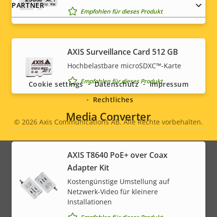
PARTNER
Empfohlen für dieses Produkt
AXIS Surveillance Card 512 GB
Social
Hochbelastbare microSDXC™-Karte
menu
Empfohlen für dieses Produkt
Cookie settings
Datenschutz
Impressum
Rechtliches
Media Converter
© 2026
Axis Communications AB. Alle Rechte vorbehalten.
Legal
menu
AXIS T8640 PoE+ over Coax
Adapter Kit
Kostengünstige Umstellung auf
Netzwerk-Video für kleinere
Installationen