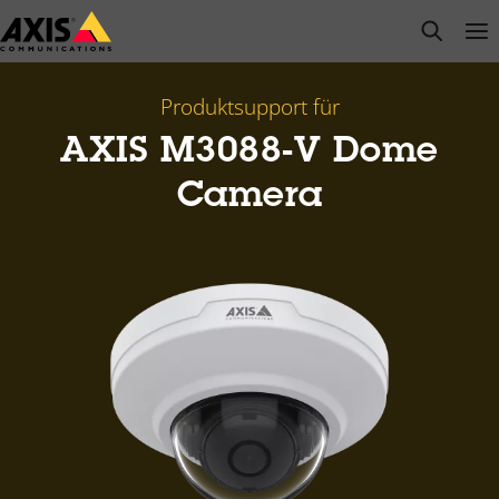
Zum
open s
Op
Clo
Hauptinhalt
springen
Produktsupport für
AXIS M3088-V Dome
Camera