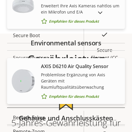
Security
Erweitert Ihre Axis Kameras nahtlos um
ein Mikrofon und E/A
AUSLAUFPRODUKTE ANZEIGEN
Eigentumsbeschreibung
Eigentumswert
Ja
Signiertes OS
Empfohlen für dieses Produkt
Ja
Secure Boot
Environmental sensors
Secure
Gewährleistung
Secure keystore
Element (CC
EAL6+)
AXIS D6210 Air Quality Sensor
Problemlose Ergänzung von Axis
Ja
Axis Edge Vault
Geräten mit
Raumluftqualitätsüberwachung
Empfohlen für dieses Produkt
Allgemein
Gehäuse und Anschlusskästen
Eigentumsbeschreibung
Remote-Fokus
Eigentumswert
–
5-Jahres-Gewährleistung für
Remote-Zoom
–