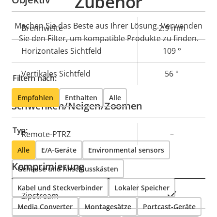
Zubehör
Machen Sie das Beste aus Ihrer Lösung. Verwenden
Eigentumsbeschreibung
Brennweite
Eigentumswert
2.9 mm
Sie den Filter, um kompatible Produkte zu finden.
Horizontales Sichtfeld
109 °
Vertikales Sichtfeld
56 °
Filtern nach:
Empfohlen
Enthalten
Alle
Schwenken/Neigen/Zoomen
Typ:
Eigentumsbeschreibung
Remote-PTRZ
Eigentumswert
–
Alle
E/A-Geräte
Environmental sensors
Komprimierung
Gehäuse und Anschlusskästen
Kabel und Steckverbinder
Lokaler Speicher
Eigentumsbeschreibung
Eigentumswert
Ja
Zipstream
Media Converter
Montagesätze
Portcast-Geräte