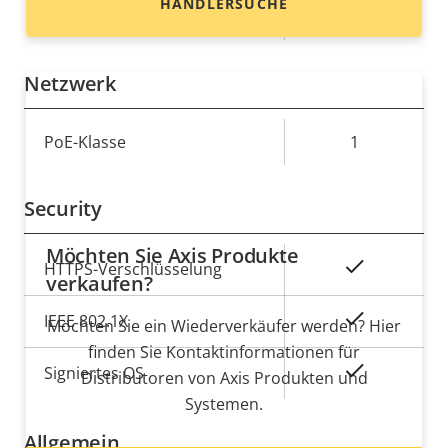
HÄNDLERSUCHE
Digitale E/A
–
Netzwerk
Eigentumsbeschreibung
PoE-Klasse
Eigentumswert
1
Security
Möchten Sie Axis Produkte
Eigentumsbeschreibung
Eigentumswert
Ja
HTTPS-Verschlüsselung
verkaufen?
Ja
IEEE 802.1X
Möchten Sie ein Wiederverkäufer werden? Hier
finden Sie Kontaktinformationen für
Ja
Signiertes OS
Distributoren von Axis Produkten und
Systemen.
Allgemein