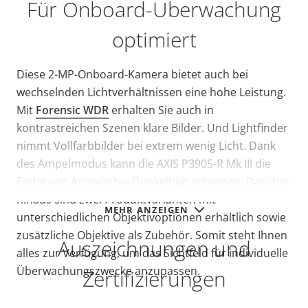
Für Onboard-Überwachung
optimiert
Diese 2-MP-Onboard-Kamera bietet auch bei
wechselnden Lichtverhältnissen eine hohe Leistung.
Mit
Forensic WDR
erhalten Sie auch in
kontrastreichen Szenen klare Bilder. Und Lightfinder
nimmt Vollfarbbilder bei extrem wenig Licht. Dank
des Ampelmodus kann die AXIS P3905-R Mk III die
Farbe von Ampeln bei Dunkelheit erkennen. Darüber
hinaus sind zwei Produktvarianten mit
MEHR ANZEIGEN
unterschiedlichen Objektivoptionen erhältlich sowie
zusätzliche Objektive als Zubehör. Somit steht Ihnen
Auszeichnungen und
alles zur Verfügung, um das Sichtfeld für individuelle
Überwachungszwecke anzupassen.
Zertifizierungen