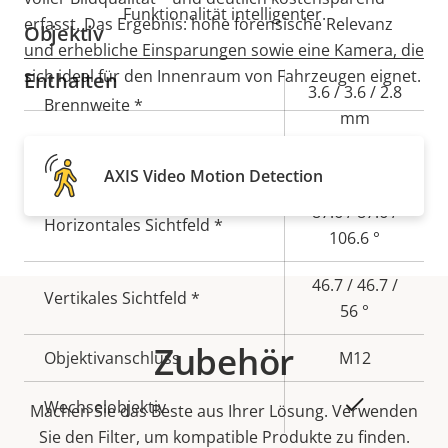
Funktionalität intelligenter.
erfasst. Das Ergebnis: hohe forensische Relevanz
Objektiv
und erhebliche Einsparungen sowie eine Kamera, die
sich ideal für den Innenraum von Fahrzeugen eignet.
Enthalten
Eigentumsbeschreibung
Eigentumswert
3.6 / 3.6 / 2.8
Brennweite *
mm
Blende *
2.0 / 2.0 / 1.5
AXIS Video Motion Detection
87.6 / 87.6 /
Horizontales Sichtfeld *
106.6 °
46.7 / 46.7 /
Vertikales Sichtfeld *
56 °
Zubehör
Objektivanschluss
M12
Ja
Wechselobjektiv
Machen Sie das Beste aus Ihrer Lösung. Verwenden
Sie den Filter, um kompatible Produkte zu finden.