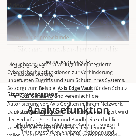
Video
Eigentumsbeschreibung
Max. Videoauflösung
Eigentumswert
1920x1080
Max. Bilder pro Sekunde
45
Sicher und kostengünstig
Tag- und Nacht-Funktion
–
MEHR ANZEIGEN
Die Onboard-Kamera verfügt über integrierte
Elektronische
–
Cybersicherheitsfunktionen zur Verhinderung
Bildstabilisierung
unbefugten Zugriffs und zum Schutz Ihres Systems.
So sorgt zum Beispiel
Axis Edge Vault
für den Schutz
Stromversorgung
Ihrer
Axis Geräte-ID
und vereinfacht die
Autorisierung von Axis Geräten in Ihrem Netzwerk.
Analysefunktion
Dank der Axis
Eigentumsbeschreibung
Leistung (max.)
Zipstream
-Technologie verringert wird
Eigentumswert
-
der Bedarf an Speicher und Bandbreite erheblich
Machen Sie Ihre Netzwerk-Kameralösung mit
Leistung (durchschnittlich)
-
verringert. Wichtige Details werden dennoch in
leistungsstarken Analysefunktionen und
voller Bildqualität – und deutlich kostensparend –