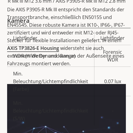
R Mk III M12 3.6 mm / AXIS P3905-R Mk III M12 2.8 mm
Die AXIS P3905-R Mk III entspricht den Standards der
Transportbranche, einschließlich EN50155 und
Kamera
EN45545. Diese robuste Kamera ist IK10-, IP66-, IP67-
zertifiziert und wird entweder mit M12- oder RJ45-
Eigentumsbeschreibung
Lightfinder
Eigentumswert
Lightfinder
Stecker für flexible Installationen geliefert. In einem
AXIS TP3826-E Housing
widersteht sie auch
Forensic
extremem Wetter und kann an der Außenseite eines
WDR (Wide Dynamic Range)
WDR
Fahrzeugs montiert werden.
Min.
Beleuchtung/Lichtempfindlichkeit
0.07 lux
(Farbe)
Min.
Beleuchtung/Lichtempfindlichkeit
-
(S/W)