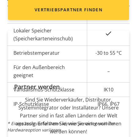
VERTRIEBSPARTNER FINDEN
Eigentumsbeschreibung
Integrierte IR-Beleuchtung
Eigentumswert
–
Lokaler Speicher
Ja
(Speicherkarteneinschub)
Betriebstemperatur
-30 to 55 °C
Für den Außenbereich
–
geeignet
Partner werden
Vandalismus-Schutzklasse
IK10
Sind Sie Wiederverkäufer, Distributor,
IP-Schutzklasse
IP66, IP67
Systemintegrator oder Installateur? Unsere
Partner sind in fast allen Ländern der Welt
ansässig. Erfahren Sie, wie Sie einer von ihnen
* Einige technische Daten können je nach gewählter
Hardwareoption variieren.
werden können!