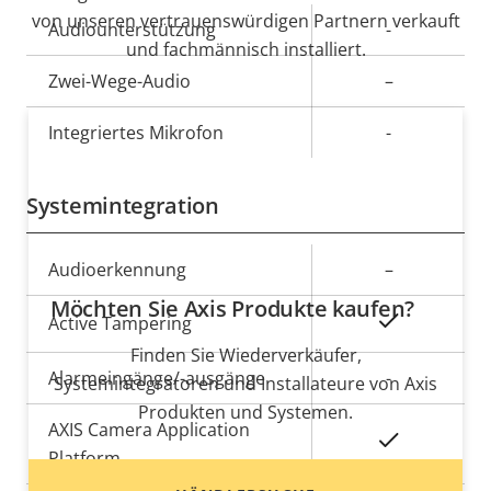
von unseren vertrauenswürdigen Partnern verkauft
Eigentumsbeschreibung
Audiounterstützung
Eigentumswert
-
und fachmännisch installiert.
Zwei-Wege-Audio
–
Integriertes Mikrofon
-
Systemintegration
Eigentumsbeschreibung
Audioerkennung
Eigentumswert
–
Möchten Sie Axis Produkte kaufen?
Ja
Active Tampering
Finden Sie Wiederverkäufer,
Alarmeingänge/-ausgänge
-
Systemintegratoren und Installateure von Axis
Produkten und Systemen.
AXIS Camera Application
Ja
Platform