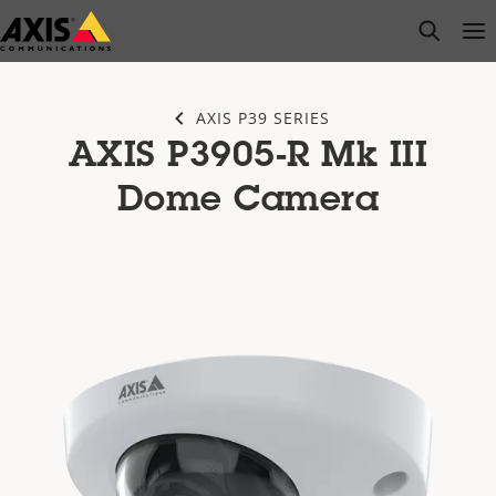
Zum
open s
Op
Clo
Hauptinhalt
springen
AXIS P39 SERIES
AXIS P3905-R Mk III
Dome Camera