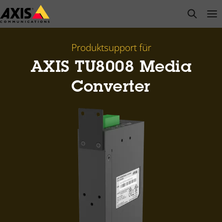
Zum
open s
Op
Clo
Hauptinhalt
springen
Produktsupport für
AXIS TU8008 Media
Converter