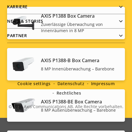
KARRIERE
AXIS P1388 Box Camera
NEWS & STORIES
Zuverlässige Überwachung von
Innenräumen in 8 MP
PARTNER
AXIS P1388-B Box Camera
Social
8 MP Innenüberwachung – Barebone
menu
Cookie settings
Datenschutz
Impressum
Rechtliches
AXIS P1388-BE Box Camera
© 2026
Axis Communications AB. Alle Rechte vorbehalten.
Legal
8 MP Außenüberwachung – Barebone
menu