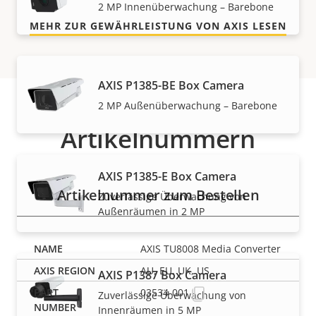
2 MP Innenüberwachung – Barebone
MEHR ZUR GEWÄHRLEISTUNG VON AXIS LESEN
AXIS P1385-BE Box Camera
2 MP Außenüberwachung – Barebone
Artikelnummern
AXIS P1385-E Box Camera
Artikelnummer zum Bestellen
Zuverlässige Überwachung von
Außenräumen in 2 MP
AXIS TU8008 Media Converter
AU, EU, UK, US
AXIS P1387 Box Camera
03534-001
Zuverlässige Überwachung von
Innenräumen in 5 MP