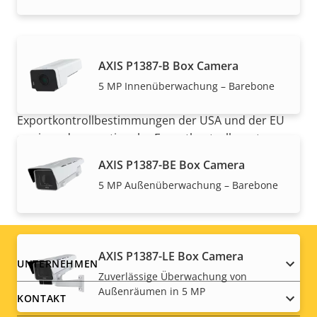
AXIS P1387-B Box Camera
HINWEIS
5 MP Innenüberwachung – Barebone
Axis Produkte unterliegen möglicherweise den
Exportkontrollbestimmungen der USA und der EU
sowie anderer nationaler Exportkontrollgesetze.
Finden Sie hier
Compliance-Informationen zum
AXIS P1387-BE Box Camera
Export für Ihr Produkt
.
5 MP Außenüberwachung – Barebone
AXIS P1387-LE Box Camera
Footer
UNTERNEHMEN
Zuverlässige Überwachung von
Außenräumen in 5 MP
menu
KONTAKT