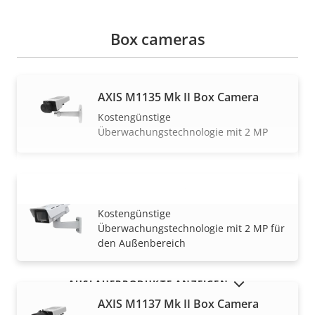
Box cameras
AXIS M1135 Mk II Box Camera
Kostengünstige
Überwachungstechnologie mit 2 MP
AXIS M1135-E Mk II Box Camera
MEHR ANZEIGEN
Kostengünstige
Überwachungstechnologie mit 2 MP für
den Außenbereich
AUSLAUFPRODUKTE ANZEIGEN
AXIS M1137 Mk II Box Camera