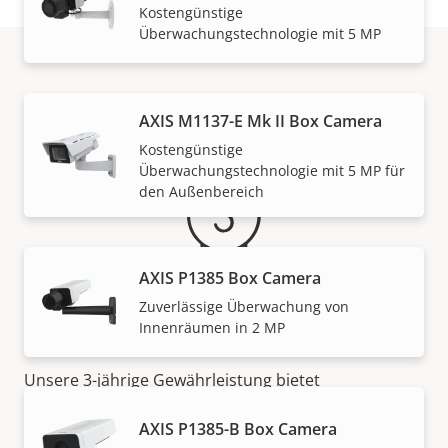
Kostengünstige
Überwachungstechnologie mit 5 MP
Gewährleistung
AXIS M1137-E Mk II Box Camera
Kostengünstige
Überwachungstechnologie mit 5 MP für
den Außenbereich
AXIS P1385 Box Camera
Zuverlässige Überwachung von
Für ein sicheres Gefühl
Innenräumen in 2 MP
Unsere 3-jährige Gewährleistung bietet
störungsfreien Betrieb und Kontrolle über Ihre
AXIS P1385-B Box Camera
Kosten.