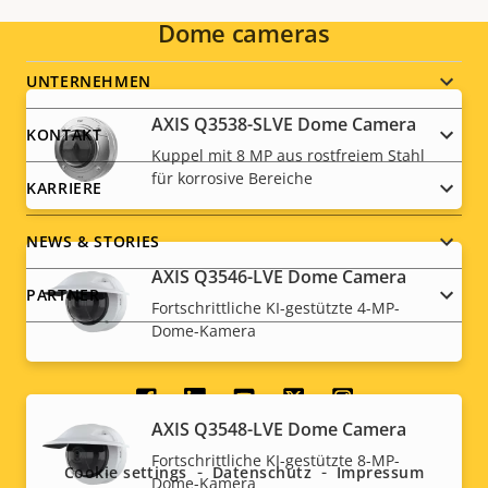
Dome cameras
Footer
UNTERNEHMEN
AXIS Q3538-SLVE Dome Camera
menu
KONTAKT
Kuppel mit 8 MP aus rostfreiem Stahl
für korrosive Bereiche
KARRIERE
NEWS & STORIES
AXIS Q3546-LVE Dome Camera
PARTNER
Fortschrittliche KI-gestützte 4-MP-
Dome-Kamera
Social
AXIS Q3548-LVE Dome Camera
menu
Fortschrittliche KI-gestützte 8-MP-
Cookie settings
Datenschutz
Impressum
Dome-Kamera