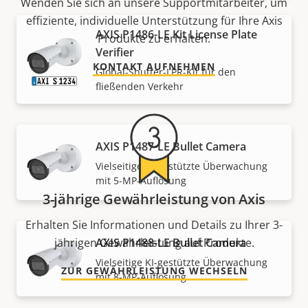
Wenden Sie sich an unsere Supportmitarbeiter, um
effiziente, individuelle Unterstützung für Ihre Axis
AXIS P1486-LE Kit License Plate
Produkte zu erhalten.
Verifier
KONTAKT AUFNEHMEN
Global-Shutter-LPR-Kit für den
fließenden Verkehr
AXIS P1487-LE Bullet Camera
Vielseitige KI-gestützte Überwachung
mit 5-MP-Auflösung
3-jährige Gewährleistung von Axis
Erhalten Sie Informationen und Details zu Ihrer 3-
AXIS P1488-LE Bullet Camera
jährigen Gewährleistung auf Produkte.
Vielseitige KI-gestützte Überwachung
ZUR GEWÄHRLEISTUNG WECHSELN
mit 8-MP-Auflösung