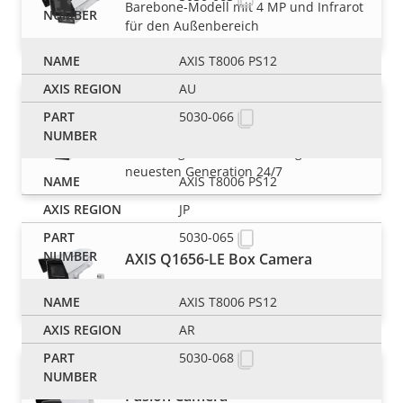
Barebone-Modell mit 4 MP und Infrarot
für den Außenbereich
AXIS T8006 PS12
AU
AXIS Q1656-DLE Radar-Video
5030-066
Fusion Camera
Erfassung und Visualisierung der
neuesten Generation 24/7
AXIS T8006 PS12
JP
5030-065
AXIS Q1656-LE Box Camera
Außergewöhnliche Leistung mit 4 MP
AXIS T8006 PS12
AR
5030-068
AXIS Q1686-DLE Radar-Video
Fusion Camera