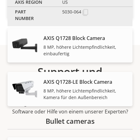
US
4 MP, höhere Lichtempfindlichkeit,
Kamera für den Außenbereich
5030-064
AXIS Q1728 Block Camera
8 MP, höhere Lichtempfindlichkeit,
einbaufertig
Support und
AXIS Q1728-LE Block Camera
Ressourcen
8 MP, höhere Lichtempfindlichkeit,
Kamera für den Außenbereich
Benötigen Sie Informationen zu Produkten von Axis,
Software oder Hilfe von einem unserer Experten?
Bullet cameras