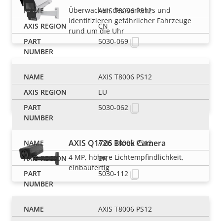
Überwachen des Verkehrs und
AXIS T8006 PS12
Identifizieren gefährlicher Fahrzeuge
CN
rund um die Uhr
5030-069
AXIS Q1715 Block Camera
AXIS T8006 PS12
Hohe Leistung mit grenzenlosen
EU
Optionen
5030-062
AXIS Q1726 Block Camera
AXIS T8006 PS12
4 MP, höhere Lichtempfindlichkeit,
BR
einbaufertig
5030-112
AXIS T8006 PS12
AXIS Q1726-LE Block Camera