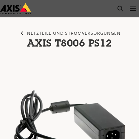
Zum
open s
Op
Clo
Hauptinhalt
springen
NETZTEILE UND STROMVERSORGUNGEN
AXIS T8006 PS12