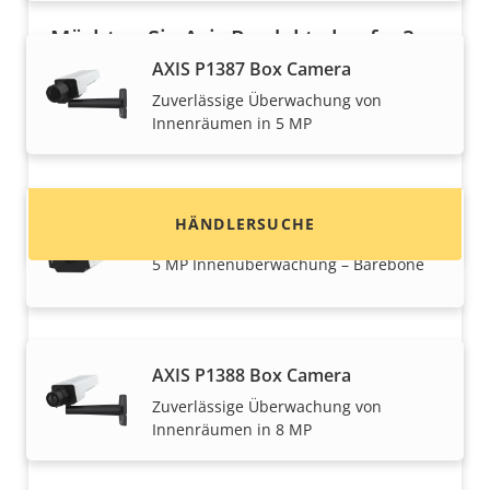
Möchten Sie Axis Produkte kaufen?
AXIS P1387 Box Camera
Finden Sie Wiederverkäufer,
Zuverlässige Überwachung von
Systemintegratoren und Installateure von Axis
Innenräumen in 5 MP
Produkten und Systemen.
HÄNDLERSUCHE
AXIS P1387-B Box Camera
5 MP Innenüberwachung – Barebone
AXIS P1388 Box Camera
Zuverlässige Überwachung von
Innenräumen in 8 MP