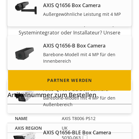
AXIS Q1656 Box Camera
Partner werden
Außergewöhnliche Leistung mit 4 MP
Sind Sie Wiederverkäufer, Distributor,
Systemintegrator oder Installateur? Unsere
Partner sind in fast allen Ländern der Welt
AXIS Q1656-B Box Camera
ansässig. Erfahren Sie, wie Sie einer von ihnen
Barebone-Modell mit 4 MP für den
werden können!
Innenbereich
PARTNER WERDEN
AXIS Q1656-BE Box Camera
Artikelnummer zum Bestellen
Barebone-Modell mit 4 MP für den
Außenbereich
AXIS T8006 PS12
UK
AXIS Q1656-BLE Box Camera
5030-063