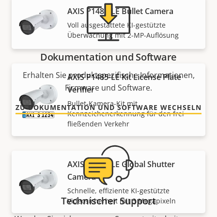
AXIS P1485-LE Bullet Camera
Voll ausgestattete KI-gestützte
Überwachung mit 2-MP-Auflösung
Dokumentation und Software
Erhalten Sie produktspezifische Informationen,
AXIS P1485-LE Kit License Plate
Firmware und Software.
Verifier
Bullet-Kamera-Kit mit
ZU DOKUMENTATION UND SOFTWARE WECHSELN
Kennzeichenerkennung für den frei
fließenden Verkehr
AXIS P1486-LE Global Shutter
Camera
Schnelle, effiziente KI-gestützte
Technischer Support
Videosicherheit mit 3 Megapixeln