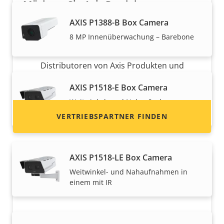
Möchten Sie Axis Produkte
verkaufen?
AXIS P1388-B Box Camera
8 MP Innenüberwachung – Barebone
Möchten Sie ein Wiederverkäufer werden? Hier
finden Sie Kontaktinformationen für
Distributoren von Axis Produkten und
Systemen.
AXIS P1518-E Box Camera
Weitwinkel- und Nahaufnahmen
gleichzeitig
VERTRIEBSPARTNER FINDEN
AXIS P1518-LE Box Camera
Weitwinkel- und Nahaufnahmen in
einem mit IR