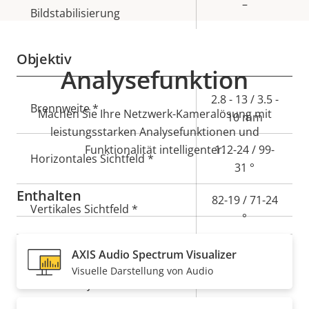
–
Bildstabilisierung
Objektiv
Analysefunktion
Eigentumsbeschreibung
Eigentumswert
2.8 - 13 / 3.5 -
Brennweite *
Machen Sie Ihre Netzwerk-Kameralösung mit
10 mm
leistungsstarken Analysefunktionen und
Funktionalität intelligenter.
112-24 / 99-
Horizontales Sichtfeld *
31 °
Enthalten
82-19 / 71-24
Vertikales Sichtfeld *
°
Objektivanschluss
CS
AXIS Audio Spectrum Visualizer
Visuelle Darstellung von Audio
Ja
Wechselobjektiv