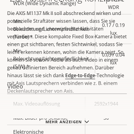
WDR (Wide Dynamic Range)
WDR
Die AXIS M1137 Mk II soll abschreckend wirken und
potenzielle Straftäter wissen lassen, dass Sie sie
Min.
0.17 / 0.19
beobachten und unerwünschte Aktivitäten
Beleuchtung/Lichtempfindlichkeit
lux
verhindern. Diese kompakte Fixed Box-Kamera bietet
(Farbe) *
einen gut sichtbaren, festen Sichtwinkel, sodass Sie
Min.
leicht erkennen können, wohin die Kamera zeigt. So
0.03 / 0.04
Beleuchtung/Lichtempfindlichkeit
können Sie sowohl Audio als auch Video in einem
lux
(S/W) *
genau definierten Bereich aufnehmen. Darüber
hinaus lässt sie sich dank
Edge-to-Edge
-Technologie
mit Axis Lautsprechern verbinden wie z. B. einem
Video
Deckenlautsprecher von Axis.
Eigentumsbeschreibung
Max. Videoauflösung
Eigentumswert
2592x1944
Max. Bilder pro Sekunde
30
MEHR ANZEIGEN
Elektronische