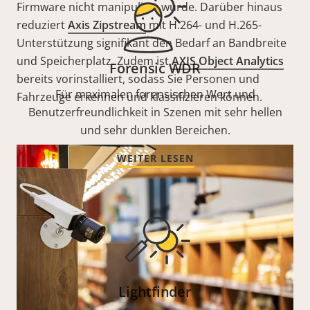
Firmware nicht manipuliert wurde. Darüber hinaus
reduziert
Axis Zipstream
mit H.264- und H.265-
Unterstützung signifikant den Bedarf an Bandbreite
und Speicherplatz. Zudem ist
AXIS Object Analytics
Forensic WDR
bereits vorinstalliert, sodass Sie Personen und
Für maximalen forensischen Wert und
Fahrzeuge erkennen und klassifizieren können.
Benutzerfreundlichkeit in Szenen mit sehr hellen
und sehr dunklen Bereichen.
WEITER LESEN
Lightfinder