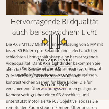
Farbbilder auch bei dunklen Lichtbedingungen.
WEITER LESEN
Hervorragende Bildqualität
auch bei schwachem Licht
Die AXIS M1137 Mk II hat eine Auflösung von 5 MP mit
bis zu 30 Bildern pro Sekunde und liefert auch bei
schlechten Lichtverhältnissen eine hervorragende
Axis Zipstream
Videoqualität. Dank
Axis Lightfinder
bekommen Sie
Sparen Sie Bandbreite und Speicherplatz, ohne auf
auch bei schwachem Licht Bilder in echten Farben.
wertvolle Informationen verzichten zu müssen.
Zusätzlich sorgt
Axis Forensic WDR
auch in
kontrastreichen Szenen für klare Bilder. Die für
WEITER LESEN
verschiedene Überwachungsszenarien geeignete
Kamera verfügt über einen CS-Anschluss und
unterstützt motorisierte i-CS Objektive, sodass Sie
remote den Zoom steuern können. Über unseren