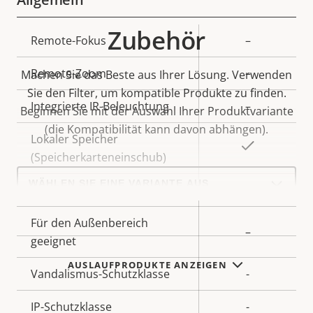
Zubehör
Eigentumsbeschreibung
Remote-Fokus
Eigentumswert
–
Remote-Zoom
–
Machen Sie das Beste aus Ihrer Lösung. Verwenden
Sie den Filter, um kompatible Produkte zu finden.
Integrierte IR-Beleuchtung
–
Beginnen Sie mit der Auswahl Ihrer Produktvariante
(die Kompatibilität kann davon abhängen).
Lokaler Speicher
Ja
(Speicherkarteneinschub)
Select
a
Betriebstemperatur
-20 to 50 °C
product
variant:
Für den Außenbereich
–
geeignet
AUSLAUFPRODUKTE ANZEIGEN
Vandalismus-Schutzklasse
-
IP-Schutzklasse
-