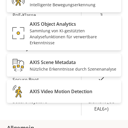
Intelligente Bewegungserkennung
Eigentumsbeschreibung
PoE-Klasse
Eigentumswert
3
AXIS Object Analytics
Drahtlos
–
Sammlung von KI-gestützten
Analysefunktionen für verwertbare
Erkenntnisse
Security
AXIS Scene Metadata
Eigentumsbeschreibung
Eigentumswert
Ja
Signiertes OS
Nützliche Erkenntnisse durch Szenenanalyse
Ja
Secure Boot
AXIS Video Motion Detection
Secure
Secure keystore
Element (CC
EAL6+)
Allgemein