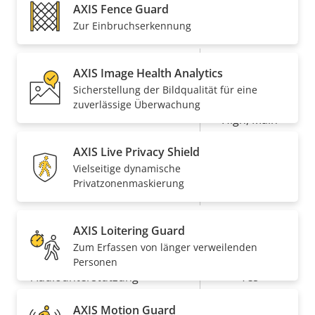
AXIS Fence Guard
Komprimierung
Zur Einbruchserkennung
Eigentumsbeschreibung
Eigentumswert
Ja
Zipstream
AXIS Image Health Analytics
Sicherstellung der Bildqualität für eine
Baseline,
zuverlässige Überwachung
H.264
High, Main
AXIS Live Privacy Shield
Ja
H.265
Vielseitige dynamische
Privatzonenmaskierung
AV1
–
AXIS Loitering Guard
Audio
Zum Erfassen von länger verweilenden
Personen
Eigentumsbeschreibung
Audiounterstützung
Eigentumswert
Yes
Netzwerk
AXIS Motion Guard