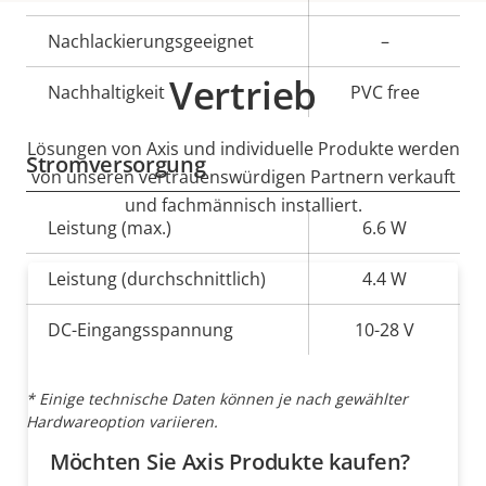
Nachlackierungsgeeignet
–
Vertrieb
Nachhaltigkeit
PVC free
Lösungen von Axis und individuelle Produkte werden
Stromversorgung
von unseren vertrauenswürdigen Partnern verkauft
und fachmännisch installiert.
Eigentumsbeschreibung
Leistung (max.)
Eigentumswert
6.6 W
Leistung (durchschnittlich)
4.4 W
DC-Eingangsspannung
10-28 V
* Einige technische Daten können je nach gewählter
Hardwareoption variieren.
Möchten Sie Axis Produkte kaufen?