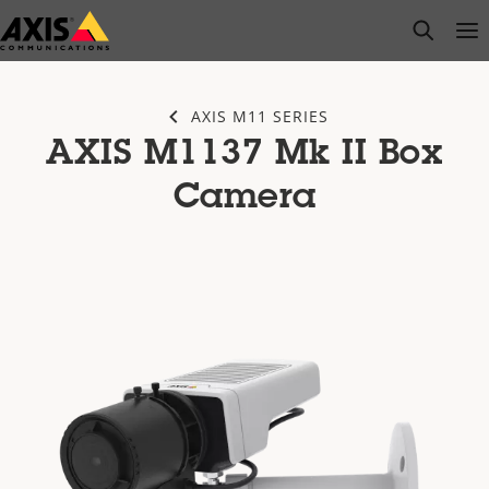
Zum
open s
Op
Clo
Hauptinhalt
springen
AXIS M11 SERIES
AXIS M1137 Mk II Box
Camera