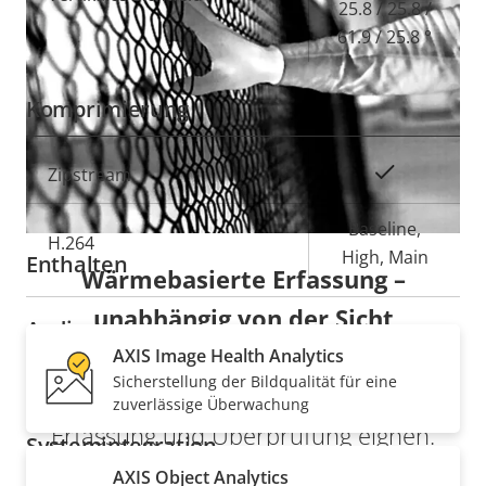
25.8 / 25.8 /
61.9 / 25.8 °
Analysefunktion
Komprimierung
Machen Sie Ihre Netzwerk-Kameralösung mit
leistungsstarken Analysefunktionen und
Eigentumsbeschreibung
Eigentumswert
Ja
Zipstream
Funktionalität intelligenter.
Baseline,
H.264
High, Main
Enthalten
Wärmebasierte Erfassung –
unabhängig von der Sicht
Audio
Erfahren Sie, warum sich
AXIS Image Health Analytics
Sicherstellung der Bildqualität für eine
Wärmebildkameras für die zuverlässige
Eigentumsbeschreibung
Audiounterstützung
Eigentumswert
Yes
zuverlässige Überwachung
Erfassung und Überprüfung eignen.
Systemintegration
AXIS Object Analytics