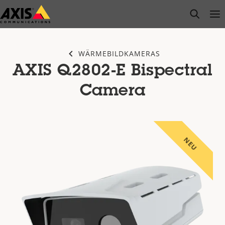
Zum
open s
Op
Clo
Hauptinhalt
springen
WÄRMEBILDKAMERAS
AXIS Q2802-E Bispectral
Camera
NEU