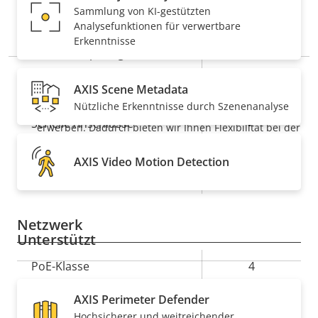
ZUR WÄRMEBILDGEBUNG
Sammlung von KI-gestützten
Eigentumsbeschreibung
Eigentumswert
Ja
Audioerkennung
Analysefunktionen für verwertbare
Erkenntnisse
Ja
Active Tampering
HINWEIS
Alarmeingänge/-ausgänge
2
AXIS Scene Metadata
Montagezubehör ist im Lieferumfang der AXIS Q2802-E
Nützliche Erkenntnisse durch Szenenanalyse
Kameras nicht enthalten. Dieses ist separat zu
Ja
Serielle Anschlüsse
erwerben. Dadurch bieten wir Ihnen Flexibilität bei der
Auswahl der am besten geeigneten Halterung für Ihre
spezifischen Installationsanforderungen. Verschiedene
Videobasierte
AXIS Video Motion Detection
Ja
Halterungen sind erhältlich.
Bewegungserkennung
Netzwerk
Unterstützt
Eigentumsbeschreibung
PoE-Klasse
Eigentumswert
4
AXIS Perimeter Defender
Security
Hochsicherer und weitreichender