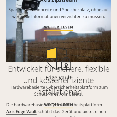
Sparen Sie Bandbreite und Speicherplatz, ohne auf
wertvolle Informationen verzichten zu müssen.
WEITER LESEN
Entwickelt für sichere, flexible
Edge Vault
und kosteneffiziente
Hardwarebasierte Cybersicherheitsplattform zum
Installationen
Schutz Ihres Axis Geräts.
Die hardwarebasierte Cybersicherheitsplattform
WEITER LESEN
Axis Edge Vault
schützt das Gerät und bietet einen