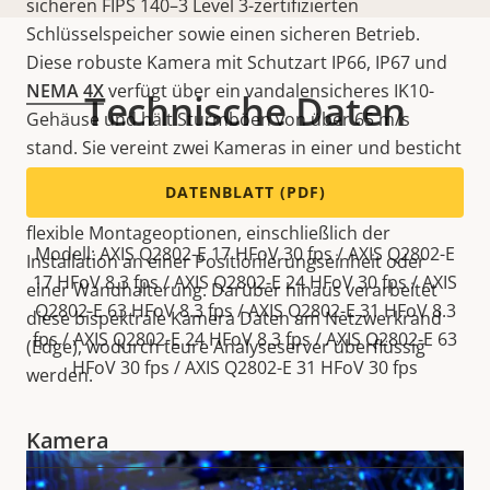
sicheren FIPS 140–3 Level 3-zertifizierten
Schlüsselspeicher sowie einen sicheren Betrieb.
Diese robuste Kamera mit Schutzart IP66, IP67 und
NEMA 4X
verfügt über ein vandalensicheres IK10-
Technische Daten
Gehäuse und hält Sturmböen von über 65 m/s
stand. Sie vereint zwei Kameras in einer und besticht
durch ihre einfache Installation und niedrigen
DATENBLATT (PDF)
Gesamtbetriebskosten. Darüber hinaus bietet sie
flexible Montageoptionen, einschließlich der
Modell: AXIS Q2802-E 17 HFoV 30 fps / AXIS Q2802-E
Installation an einer Positionierungseinheit oder
17 HFoV 8.3 fps / AXIS Q2802-E 24 HFoV 30 fps / AXIS
einer Wandhalterung. Darüber hinaus verarbeitet
Q2802-E 63 HFoV 8.3 fps / AXIS Q2802-E 31 HFoV 8.3
diese bispektrale Kamera Daten am Netzwerkrand
fps / AXIS Q2802-E 24 HFoV 8.3 fps / AXIS Q2802-E 63
(Edge), wodurch teure Analyseserver überflüssig
HFoV 30 fps / AXIS Q2802-E 31 HFoV 30 fps
werden.
Kamera