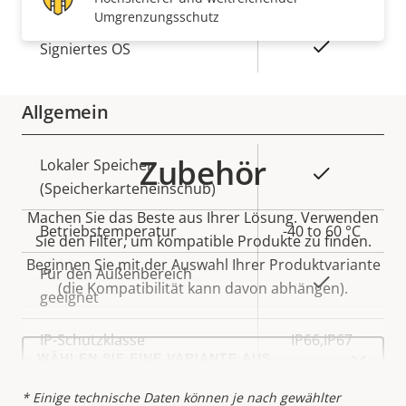
Umgrenzungsschutz
Eigentumsbeschreibung
Eigentumswert
Ja
Signiertes OS
Allgemein
Zubehör
Eigentumsbeschreibung
Lokaler Speicher
Eigentumswert
Ja
(Speicherkarteneinschub)
Machen Sie das Beste aus Ihrer Lösung. Verwenden
Betriebstemperatur
-40 to 60 °C
Sie den Filter, um kompatible Produkte zu finden.
Beginnen Sie mit der Auswahl Ihrer Produktvariante
Für den Außenbereich
Ja
(die Kompatibilität kann davon abhängen).
geeignet
IP-Schutzklasse
IP66,IP67
Select
a
product
variant:
* Einige technische Daten können je nach gewählter