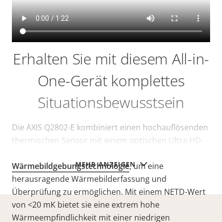
Erhalten Sie mit diesem All-in-
One-Gerät komplettes
Situationsbewusstsein
Die AXIS Q2802-E kombiniert einen hochauflösenden
thermischen Sensor mit einem optischen Ultra HD-
Sensor. Sie verwendet
MEHR ANZEIGEN
Wärmebildgebungstechnologie
, um eine
herausragende Wärmebilderfassung und
Überprüfung zu ermöglichen. Mit einem NETD-Wert
von
<20 mK
bietet sie eine extrem hohe
Wärmeempfindlichkeit mit einer niedrigen