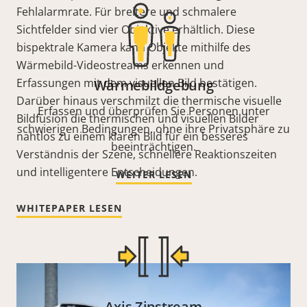
Fehlalarmrate. Für breitere und schmalere
Sichtfelder sind vier Objektive erhältlich. Diese
bispektrale Kamera kann Objekte mithilfe des
Wärmebild-Videostreams erkennen und
Erfassungen mit dem visuellen Bild bestätigen.
Wärmebildgebung
Darüber hinaus verschmilzt die thermische visuelle
Erfassen und überprüfen Sie Personen unter
Bildfusion die thermischen und visuellen Bilder
schwierigen Bedingungen, ohne ihre Privatsphäre zu
nahtlos zu einem klaren Bild für ein besseres
beeinträchtigen.
Verständnis der Szene, schnellere Reaktionszeiten
und intelligentere Entscheidungen.
WEITER LESEN
WHITEPAPER LESEN
Axis Zipstream