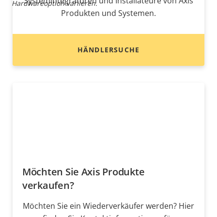
Systemintegratoren und Installateure von Axis
Hardwareoption variieren.
Produkten und Systemen.
HÄNDLERSUCHE
Möchten Sie Axis Produkte
verkaufen?
Möchten Sie ein Wiederverkäufer werden? Hier