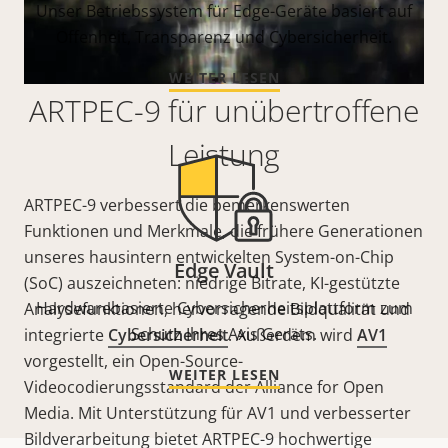
Unser Betriebssystem für Edge-Geräte basiert auf
Offenheit, Transparenz und Cybersicherheit.
WEITER LESEN
ARTPEC-9 für unübertroffene
Leistung
ARTPEC-9 verbessert die bemerkenswerten
Funktionen und Merkmale, die frühere Generationen
unseres hausintern entwickelten System-on-Chip
Edge Vault
(SoC) auszeichneten: niedrige Bitrate, KI-gestützte
Hardwarebasierte Cybersicherheitsplattform zum
Analysefunktionen, hervorragende Bildqualität und
Schutz Ihres Axis Geräts.
integrierte
Cybersicherheit
. Außerdem wird
AV1
vorgestellt, ein Open-Source-
WEITER LESEN
Videocodierungsstandard der Alliance for Open
Media. Mit Unterstützung für AV1 und verbesserter
Bildverarbeitung bietet ARTPEC-9 hochwertige