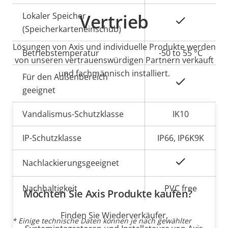
Vertrieb
Lokaler Speicher
Ja
(Speicherkarteneinschub)
Lösungen von Axis und individuelle Produkte werden
Betriebstemperatur
-50 to 55 °C
von unseren vertrauenswürdigen Partnern verkauft
und fachmännisch installiert.
Für den Außenbereich
Ja
geeignet
Vandalismus-Schutzklasse
IK10
IP-Schutzklasse
IP66, IP6K9K
Ja
Nachlackierungsgeeignet
Nachhaltigkeit
PVC free
Möchten Sie Axis Produkte kaufen?
Finden Sie Wiederverkäufer,
* Einige technische Daten können je nach gewählter