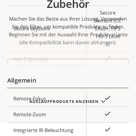
Zubehör
Secure
Machen Sie das Beste aus Ihrer Lösung. Verwenden
Element (CC
Sie den Filter, um kompatible Produkte zu finden.
Secure keystore
EAL6+, FIPS
Beginnen Sie mit der Auswahl Ihrer Produktvariante
140-3 Level
(die Kompatibilität kann davon abhängen).
3)
Ja
Axis Edge Vault
Select
a
product
variant:
Allgemein
Eigentumsbeschreibung
Eigentumswert
Ja
Remote-Fokus
AUSLAUFPRODUKTE ANZEIGEN
Ja
Remote-Zoom
Ja
Integrierte IR-Beleuchtung