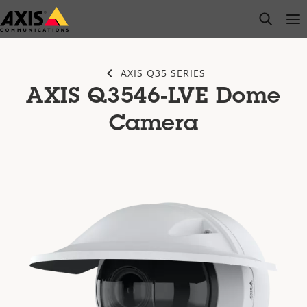
Zum
open s
Op
Clo
Hauptinhalt
springen
AXIS Q35 SERIES
AXIS Q3546-LVE Dome
Camera