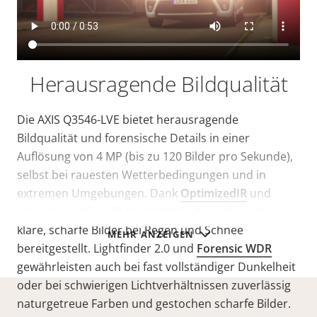
Herausragende Bildqualität
Die AXIS Q3546-LVE bietet herausragende
Bildqualität und forensische Details in einer
Auflösung von 4 MP (bis zu 120 Bilder pro Sekunde),
selbst bei rauesten Wetterbedingungen und in
extremen Umgebungen. Dank
OptimizedIR
und
einer innovativen IR-geschützten Kuppel werden
klare, scharfe Bilder bei Regen und Schnee
MEHR ANZEIGEN
bereitgestellt. Lightfinder 2.0 und
Forensic WDR
gewährleisten auch bei fast vollständiger Dunkelheit
oder bei schwierigen Lichtverhältnissen zuverlässig
naturgetreue Farben und gestochen scharfe Bilder.