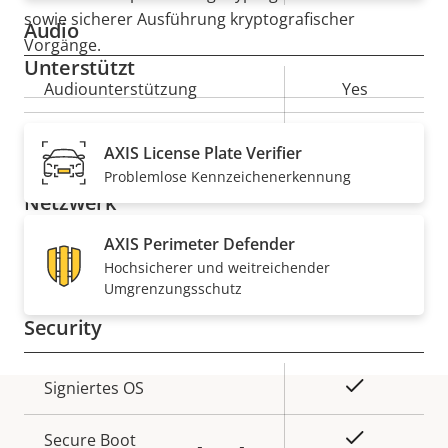
sowie sicherer Ausführung kryptografischer
Audio
Vorgänge.
Unterstützt
Eigentumsbeschreibung
Audiounterstützung
Eigentumswert
Yes
Integriertes Mikrofon
-
AXIS License Plate Verifier
Problemlose Kennzeichenerkennung
Netzwerk
AXIS Perimeter Defender
Eigentumsbeschreibung
PoE-Klasse
Eigentumswert
4
Hochsicherer und weitreichender
Umgrenzungsschutz
Security
Eigentumsbeschreibung
Eigentumswert
Ja
Signiertes OS
Ja
Secure Boot