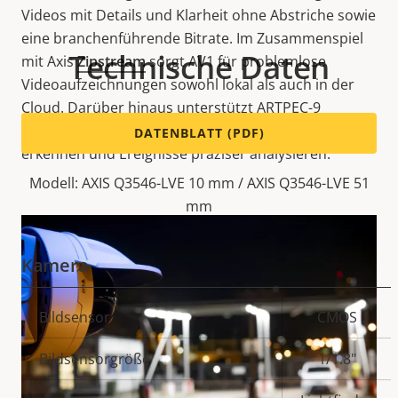
Videos mit Details und Klarheit ohne Abstriche sowie
eine branchenführende Bitrate. Im Zusammenspiel
Technische Daten
mit Axis
Zipstream
sorgt AV1 für problemlose
Videoaufzeichnungen sowohl lokal als auch in der
Cloud. Darüber hinaus unterstützt ARTPEC-9
erweiterte Analyseanwendungen, die Objekte früher
DATENBLATT (PDF)
erkennen und Ereignisse präziser analysieren.
Modell: AXIS Q3546-LVE 10 mm / AXIS Q3546-LVE 51
mm
Kamera
Eigentumsbeschreibung
Bildsensor
Eigentumswert
CMOS
Bildsensorgröße
1/1.8"