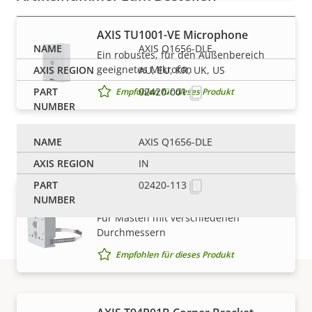
AXIS TU1001-VE Microphone
AXIS Q1656-DLE
Ein robustes, für den Außenbereich
geeignetes Mikrofon
AU, EU, KR, UK, US
02420-001
Empfohlen für dieses Produkt
Montagesätze
AXIS Q1656-DLE
IN
02420-113
AXIS T91B47 Pole Mount
Für Masten mit verschiedenen
Durchmessern
Empfohlen für dieses Produkt