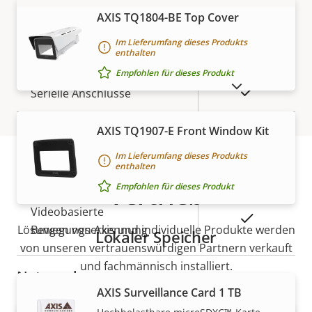
MEHR ANZEIGEN
AXIS TQ1804-BE Top Cover
Ja
Active Tampering
Im Lieferumfang dieses Produkts
enthalten
Alarmeingänge/-ausgänge
4
Empfohlen für dieses Produkt
AUSLAUFPRODUKTE ANZEIGEN
Ja
Serielle Anschlüsse
ONVIF-Profil
G
AXIS TQ1907-E Front Window Kit
Im Lieferumfang dieses Produkts
AXIS Camera Application
enthalten
Ja
Platform
Vertrieb
Empfohlen für dieses Produkt
Videobasierte
Ja
Lösungen von Axis und individuelle Produkte werden
Bewegungserkennung
Lokaler Speicher
von unseren vertrauenswürdigen Partnern verkauft
und fachmännisch installiert.
Netzwerk
AXIS Surveillance Card 1 TB