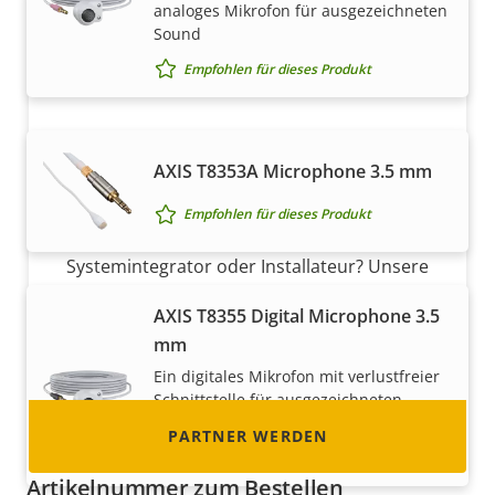
analoges Mikrofon für ausgezeichneten
Sound
Empfohlen für dieses Produkt
AXIS T8353A Microphone 3.5 mm
Partner werden
Empfohlen für dieses Produkt
Sind Sie Wiederverkäufer, Distributor,
Systemintegrator oder Installateur? Unsere
Partner sind in fast allen Ländern der Welt
AXIS T8355 Digital Microphone 3.5
ansässig. Erfahren Sie, wie Sie einer von ihnen
mm
werden können!
Ein digitales Mikrofon mit verlustfreier
Schnittstelle für ausgezeichneten
Sound
PARTNER WERDEN
Empfohlen für dieses Produkt
Artikelnummer zum Bestellen