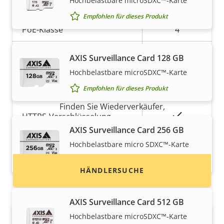
Hochbelastbare microSDXC™-Karte
Eigentumsbeschreibung
Eigentumswert
Ja
Power over Ethernet
Empfohlen für dieses Produkt
PoE-Klasse
4
Drahtlos
–
AXIS Surveillance Card 128 GB
Hochbelastbare microSDXC™-Karte
Möchten Sie Axis Produkte kaufen?
Security
Empfohlen für dieses Produkt
Finden Sie Wiederverkäufer,
Eigentumsbeschreibung
Eigentumswert
Ja
HTTPS-Verschlüsselung
Systemintegratoren und Installateure von Axis
AXIS Surveillance Card 256 GB
Produkten und Systemen.
Ja
IEEE 802.1X
Hochbelastbare micro SDXC™-Karte
Empfohlen für dieses Produkt
HÄNDLERSUCHE
AXIS Surveillance Card 512 GB
Hochbelastbare microSDXC™-Karte