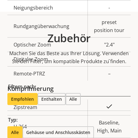
Neigungsbereich
-
preset
Rundgangüberwachung
position tour
Zubehör
Optischer Zoom
"2.4"
Machen Sie das Beste aus Ihrer Lösung. Verwenden
Digitaler Zoom
-
Sie den Filter, um kompatible Produkte zu finden.
Remote-PTRZ
–
Filtern nach:
Komprimierung
Empfohlen
Enthalten
Alle
Eigentumsbeschreibung
Eigentumswert
Ja
Zipstream
Typ:
Baseline,
H.264
High, Main
Alle
Gehäuse und Anschlusskästen