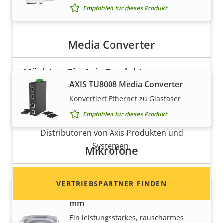
Empfohlen für dieses Produkt
Media Converter
Möchten Sie Axis Produkte
AXIS TU8008 Media Converter
verkaufen?
Konvertiert Ethernet zu Glasfaser
Möchten Sie ein Wiederverkäufer werden? Hier
Empfohlen für dieses Produkt
finden Sie Kontaktinformationen für
Distributoren von Axis Produkten und
Systemen.
Mikrofone
VERTRIEBSPARTNER FINDEN
AXIS T8351 Mk II Microphone 3.5
mm
Ein leistungsstarkes, rauscharmes