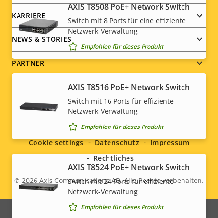
AXIS T8508 PoE+ Network Switch
KARRIERE
Switch mit 8 Ports für eine effiziente
Netzwerk-Verwaltung
NEWS & STORIES
Empfohlen für dieses Produkt
PARTNER
AXIS T8516 PoE+ Network Switch
Switch mit 16 Ports für effiziente
Social
Netzwerk-Verwaltung
Empfohlen für dieses Produkt
menu
Cookie settings
Datenschutz
Impressum
Rechtliches
AXIS T8524 PoE+ Network Switch
© 2026
Axis Communications AB. Alle Rechte vorbehalten.
Switch mit 24 Ports für effiziente
Legal
Netzwerk-Verwaltung
menu
Empfohlen für dieses Produkt