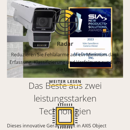
Radar
Reduzieren Sie Fehlalarme auf ein Minimum dank
Erfassung, Klassifizierung und Verfolgung rund um
die Uhr.
WEITER LESEN
Das Beste aus zwei
leistungsstarken
Technologien
Dieses innovative Gerät vereint in AXIS Object