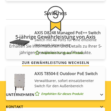
Switches
AXIS D8248 Managed PoE++ Switch
5-jährige Gewährleistung von Axis
Switch mit 48 Ports für eine effiziente
Netzwerk-Verwaltung
Erhalten Sie Informationen und Details zu Ihrer 5-
jährigen Gewährleistung auf Produkte.
Empfohlen für dieses Produkt
ZUR GEWÄHRLEISTUNG WECHSELN
AXIS T8504-E Outdoor PoE Switch
Verwaltbarer, sofort einsatzbereiter
Switch für den Außenbereich
Footer
Empfohlen für dieses Produkt
UNTERNEHMEN
menu
KONTAKT