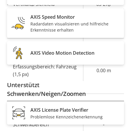
Sicherheitspersonal nur bei echten Bedrohungen.
Vertikales Sichtfeld
63-27 °
Sie sind in der Lage, mehr Kameras zu bedienen, und
AXIS Speed Monitor
Objektivanschluss
CS
Sie sparen Zeit und Geld.
Radardaten visualisieren und hilfreiche
Erkenntnisse erhalten
Wechselobjektiv
–
Erfassungsbereich: Mensch
0.00 m
(1,5 px)
AXIS Video Motion Detection
Erfassungsbereich: Fahrzeug
0.00 m
(1,5 px)
Unterstützt
Schwenken/Neigen/Zoomen
AXIS License Plate Verifier
Eigentumsbeschreibung
Digitales Schwenken/Neigen
Eigentumswert
–
Problemlose Kennzeichenerkennung
Schwenkbereich
-