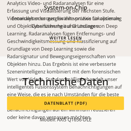
Analytics Video- und Radaranalysen für eine
System-on-Chip
Erfassung und Visualisierung der nächsten Stufe.
Videoanalysen sorgen für eine präzise Lokalisierung
Entwickelt oder ausgewählt von Axis für optimale
und Objektklassifizierung auf Grundlage von Deep
Cybersicherheit und Lösungen.
Learning. Radaranalysen fügen Entfernungs- und
WEITER LESEN
Geschwindigkeitsmessung und Klassifizierung auf
Grundlage von Deep Learning sowie die
Radarsignatur und Bewegungseigenschaften von
Objekten hinzu. Das Ergebnis ist eine verbesserte
Szenenintelligenz kombiniert mit dem forensischen
Technische Daten
Wert von Videos. Standardmäßig behandelt unser
intelligentes Fusionssystem Benachrichtigungen auf
eine Weise, die es je nach Umständen für die beste
hält. Alternativ können Sie wählen, ob Sie falsche
DATENBLATT (PDF)
Benachrichtigungen auf ein Minimum reduzieren
oder keine davon verpassen möchten.
Modell: AXIS Q1656-DLE