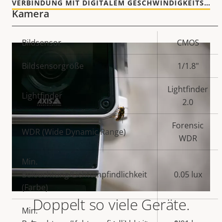
VERBINDUNG MIT DIGITALEM GESCHWINDIGKEITSSCHILD
Kamera
Eigentumsbeschreibung
Bildsensor
Eigentumswert
CMOS
Bildsensorgröße
1/1.8"
Lightfinder
Lightfinder
2.0
Forensic
WDR (Wide Dynamic Range)
WDR
Min.
Beleuchtung/Lichtempfindlichkeit
0.05 lux
(Farbe)
Doppelt so viele Geräte.
Min.