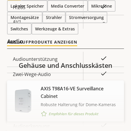
Lokaler Speicher
Media Converter
Mikrofone
Ja
H.265
Montagesätze
Strahler
Stromversorgung
AV1
–
Switches
Werkzeuge & Extras
Audio
AUSLAUFPRODUKTE ANZEIGEN
Eigentumsbeschreibung
Eigentumswert
Ja
Audiounterstützung
Gehäuse und Anschlusskästen
Ja
Zwei-Wege-Audio
AXIS T98A16-VE Surveillance
Integriertes Mikrofon
–
Cabinet
Robuste Halterung für Dome-Kameras
Systemintegration
Empfohlen für dieses Produkt
Eigentumsbeschreibung
Eigentumswert
Ja
Audioerkennung