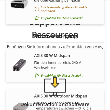
die Überwachung bei Nacht
Im Lieferumfang dieses Produkts
enthalten
Empfohlen für dieses Produkt
Support und
Ressourcen
Stromversorgung
Benötigen Sie Informationen zu Produkten von Axis,
Software oder Hilfe von einem unserer Experten?
AXIS 30 W Midspan
Für den Innenbereich, 240 V
Wechselstrom
Empfohlen für dieses Produkt
AXIS 30 W Outdoor Midspan
Für den Außenbereich und
Dokumentation und Software
Temperaturen zwischen –40 °C bis