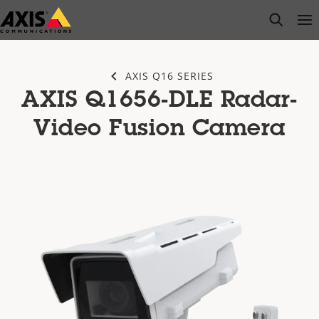
Zum
open s
Op
Clo
Hauptinhalt
springen
AXIS Q16 SERIES
AXIS Q1656-DLE Radar-
Video Fusion Camera