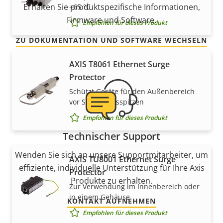
Erhalten Sie produktspezifische Informationen,
+65 °C
Firmware und Software.
Empfohlen für dieses Produkt
ZU DOKUMENTATION UND SOFTWARE WECHSELN
AXIS T8061 Ethernet Surge
Protector
Schützt Geräte für den Außenbereich
vor Spannungsspitzen
Empfohlen für dieses Produkt
Technischer Support
Wenden Sie sich an unsere Supportmitarbeiter, um
AXIS TU8001 Ethernet Surge
effiziente, individuelle Unterstützung für Ihre Axis
Protector
Produkte zu erhalten.
Zur Verwendung im Innenbereich oder
in einem Gehäuse
KONTAKT AUFNEHMEN
Empfohlen für dieses Produkt