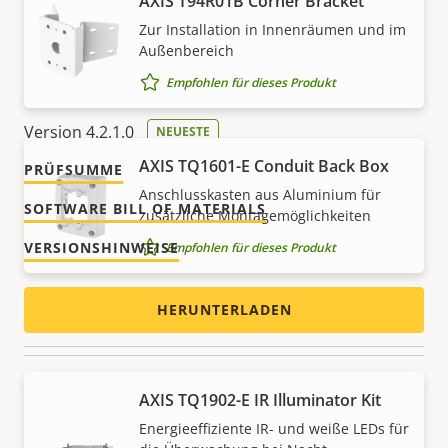
Herunterladen
AXIS T94R01B Corner Bracket
Zur Installation in Innenräumen und im
Außenbereich
Empfohlen für dieses Produkt
AXIS Radar Autotracking for PTZ
Version 4.2.1.0
NEUESTE
AXIS TQ1601-E Conduit Back Box
PRÜFSUMME
Anschlusskasten aus Aluminium für
SOFTWARE BILL OF MATERIALS
zusätzliche Montagemöglichkeiten
VERSIONSHINWEISE
Empfohlen für dieses Produkt
HERUNTERLADEN
Strahler
AXIS TQ1902-E IR Illuminator Kit
Energieeffiziente IR- und weiße LEDs für