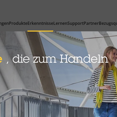
ngen
Produkte
Erkenntnisse
Lernen
Support
Partner
Bezugsqu
e
, die zum Handeln