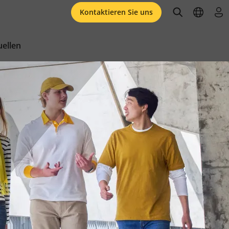
open searc
open l
an
Kontaktieren Sie uns
ellen