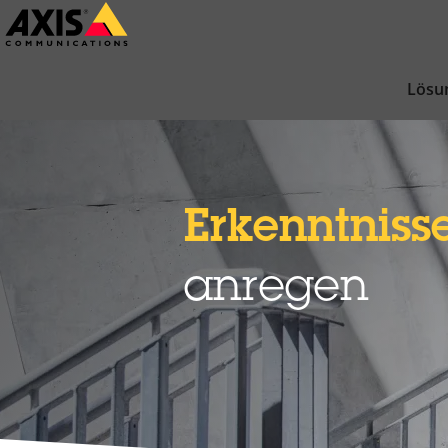
Zum
Hauptinhalt
springen
Lösu
Erkenntniss
anregen