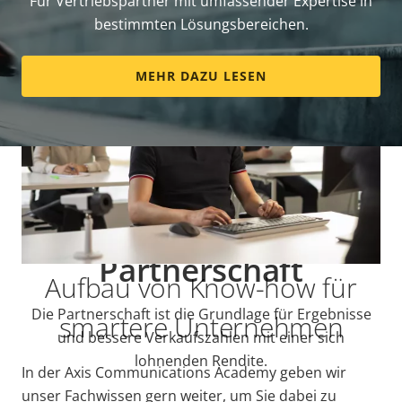
Für Vertriebspartner mit umfassender Expertise in
bestimmten Lösungsbereichen.
MEHR DAZU LESEN
Partner über die
Partnerschaft
Aufbau von Know-how für
Die Partnerschaft ist die Grundlage für Ergebnisse
smartere Unternehmen
und bessere Verkaufszahlen mit einer sich
lohnenden Rendite.
In der Axis Communications Academy geben wir
unser Fachwissen gern weiter, um Sie dabei zu