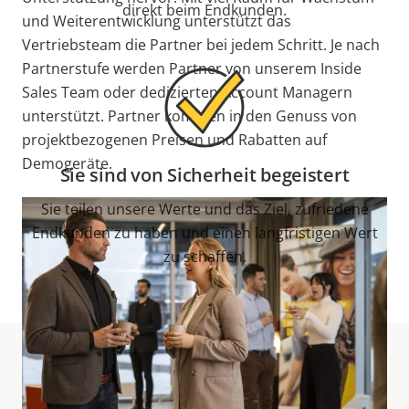
direkt beim Endkunden.
und Weiterentwicklung unterstützt das
Vertriebsteam die Partner bei jedem Schritt. Je nach
Partnerstufe werden Partner von unserem Inside
Sales Team oder dedizierten Account Managern
unterstützt. Partner kommen in den Genuss von
projektbezogenen Preisen und Rabatten auf
Demogeräte.
Sie sind von Sicherheit begeistert
Sie teilen unsere Werte und das Ziel, zufriedene
Endkunden zu haben und einen langfristigen Wert
zu schaffen.
Für dieses Programm