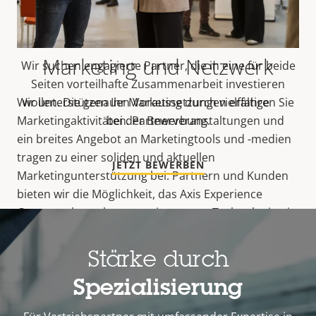
bewerben
Marketing und Netzwerk
Wir suchen engagierte Partner, die in eine für beide
Seiten vorteilhafte Zusammenarbeit investieren
Wir unterstützen Ihr Marketing durch vielfältige
wollen. Die genauen Voraussetzungen erfahren Sie
Marketingaktivitäten. Partnerveranstaltungen und
bei der Bewerbung.
ein breites Angebot an Marketingtools und -medien
tragen zu einer soliden und aktuellen
JETZT BEWERBEN
Marketingunterstützung bei. Partnern und Kunden
bieten wir die Möglichkeit, das Axis Experience
Center zu besuchen, wo wir neueste Technologien in
der Praxis demonstrieren. Monatliche News und
unser Partnerweb bieten exklusive Informationen,
Stärke durch
um Sie auf dem Laufenden zu halten, sodass Sie
immer einen Schritt voraus sind.
Spezialisierung