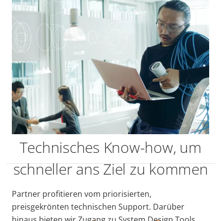
wobei unsere Unternehmensziele
jedes Jahr übertroffen werden. Das
CPP lässt sich in dem Wort
„Partnerschaft” zusammenzufassen.
Noch nie war es einfach innerhalb
des Axis Programms Hand-in-Hand zu
arbeiten.
Utilitra
Technisches Know-how, um
schneller ans Ziel zu kommen
Partner profitieren vom priorisierten,
preisgekrönten technischen Support. Darüber
hinaus bieten wir Zugang zu System Design Tools,