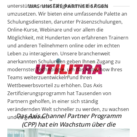
unterstützen, neue Fähigkeiten in die Praxis
WAS UNSERE PARTNER SAGEN
umzusetzen. Wir bieten eine umfassende Palette an
Schulungsdiensten, darunter Präsenzschulungen,
Online-Kurse, Webinare und vor allem die
Möglichkeit, mit Hunderten von erfahrenen Trainern
und anderen Teilnehmern online oder im echten
Leben zu interagieren. Unsere branchenweit
anerkannten Schulungen geben Ihnen Zugang zu
modernster Technologie, um das Know-how Ihres
Teams weiterzuentwickeln und Ihren
Wettbewerbsvorteil zu erhöhen. Das Axis
Zertifizierungsprogramm hat Tausenden von
Partnern geholfen, in einer sich ständig
verändernden Welt schneller zu werden, zu wachsen
Das Axis Channel Partner Programm
und zu gewinnen.
(CPP) hat ein Wachstum über die
Erwartungen hinaus ermöglicht,