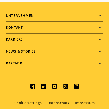
Footer
UNTERNEHMEN
menu
KONTAKT
KARRIERE
NEWS & STORIES
PARTNER
Social
menu
Cookie settings
Datenschutz
Impressum