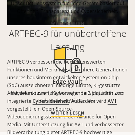
Unser Betriebssystem für Edge-Geräte basiert auf
Offenheit, Transparenz und Cybersicherheit.
WEITER LESEN
ARTPEC-9 für unübertroffene
Leistung
ARTPEC-9 verbessert die bemerkenswerten
Funktionen und Merkmale, die frühere Generationen
unseres hausintern entwickelten System-on-Chip
Edge Vault
(SoC) auszeichneten: niedrige Bitrate, KI-gestützte
Hardwarebasierte Cybersicherheitsplattform zum
Analysefunktionen, hervorragende Bildqualität und
Schutz Ihres Axis Geräts.
integrierte
Cybersicherheit
. Außerdem wird
AV1
vorgestellt, ein Open-Source-
WEITER LESEN
Videocodierungsstandard der Alliance for Open
Media. Mit Unterstützung für AV1 und verbesserter
Bildverarbeitung bietet ARTPEC-9 hochwertige