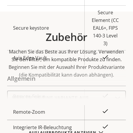
Secure
Element (CC
Secure keystore
EAL6+, FIPS
Zubehör
140-3 Level
3)
Machen Sie das Beste aus Ihrer Lösung. Verwenden
Ja
Axis Edge Vault
Sie den Filter, um kompatible Produkte zu finden.
Beginnen Sie mit der Auswahl Ihrer Produktvariante
(die Kompatibilität kann davon abhängen).
Allgemein
Select
Eigentumsbeschreibung
Eigentumswert
Ja
Remote-Fokus
a
product
variant:
Ja
Remote-Zoom
Ja
Integrierte IR-Beleuchtung
AUSLAUFPRODUKTE ANZEIGEN