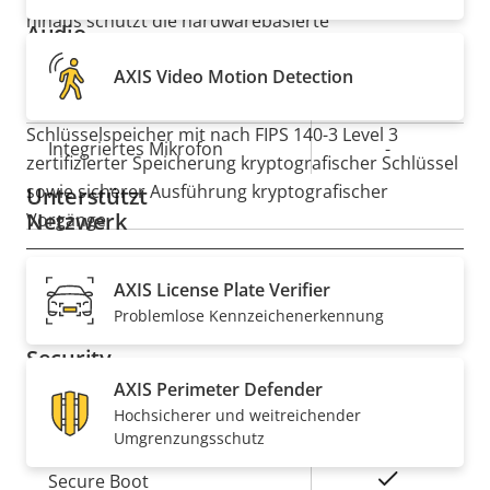
hinaus schützt die hardwarebasierte
Audio
Cybersicherheitsplattform
Axis Edge Vault
das Gerät
AXIS Video Motion Detection
sowie vertrauliche Informationen vor unbefugtem
Eigentumsbeschreibung
Audiounterstützung
Eigentumswert
-
Zugriff. Sie bietet auch einen sicheren
Schlüsselspeicher mit nach FIPS 140-3 Level 3
Integriertes Mikrofon
-
zertifizierter Speicherung kryptografischer Schlüssel
sowie sicherer Ausführung kryptografischer
Unterstützt
Netzwerk
Vorgänge.
Eigentumsbeschreibung
PoE-Klasse
Eigentumswert
4
AXIS License Plate Verifier
Problemlose Kennzeichenerkennung
Security
AXIS Perimeter Defender
Hochsicherer und weitreichender
Eigentumsbeschreibung
Eigentumswert
Ja
Signiertes OS
Umgrenzungsschutz
Ja
Secure Boot