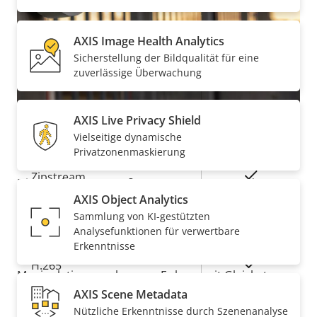
AXIS Image Health Analytics
Schwenken/Neigen/Zoomen
Sicherstellung der Bildqualität für eine
zuverlässige Überwachung
Eigentumsbeschreibung
Remote-PTRZ
Eigentumswert
–
AXIS Live Privacy Shield
Komprimierung
Vielseitige dynamische
Robust mit hoher Sicherheit
Privatzonenmaskierung
Eigentumsbeschreibung
Eigentumswert
Ja
Zipstream
Diese robuste, gemäß IK10, IP66, IP6K9K und
NEMA
AXIS Object Analytics
4X
zertifizierte und für den Außenbereich geeignete
Baseline,
Sammlung von KI-gestützten
Kamera ist vandalismusgeschützt und stoßfest. Sie
H.264
High, Main
Analysefunktionen für verwertbare
hat einen Betriebstemperaturbereich von -50 °C bis
Erkenntnisse
55 °C. Ein integrierter Einbruchschalter kann
Ja
H.265
Manipulationen erkennen. Er kann mit Gleichstrom
und PoE betrieben werden, um die
AXIS Scene Metadata
On
AV1
Nützliche Erkenntnisse durch Szenenanalyse
Leistungsredundanz zu gewährleisten. Darüber