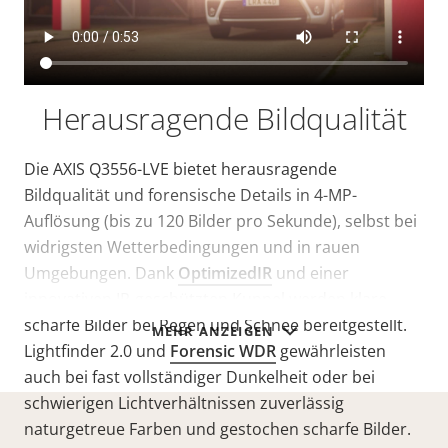
Herausragende Bildqualität
Die AXIS Q3556-LVE bietet herausragende
Bildqualität und forensische Details in 4-MP-
Auflösung (bis zu 120 Bilder pro Sekunde), selbst bei
widrigsten Wetterbedingungen und in rauen
Umgebungen. Dank
OptimizedIR
und einer
innovativen IR-geschützten Kuppel werden klare,
scharfe Bilder bei Regen und Schnee bereitgestellt.
MEHR ANZEIGEN
Lightfinder 2.0 und
Forensic WDR
gewährleisten
auch bei fast vollständiger Dunkelheit oder bei
schwierigen Lichtverhältnissen zuverlässig
naturgetreue Farben und gestochen scharfe Bilder.