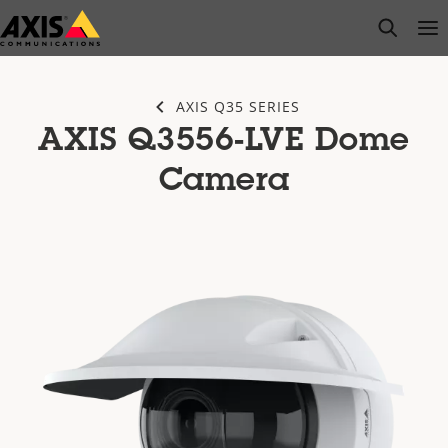
Zum
open s
Op
Clo
Hauptinhalt
springen
AXIS Q35 SERIES
AXIS Q3556-LVE Dome
Camera