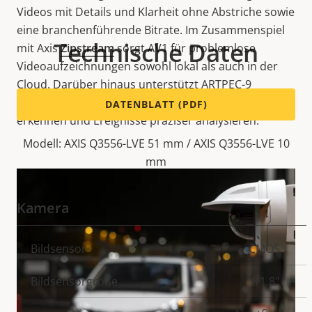
Videos mit Details und Klarheit ohne Abstriche sowie
eine branchenführende Bitrate. Im Zusammenspiel
Technische Daten
mit Axis
Zipstream
sorgt AV1 für problemlose
Videoaufzeichnungen sowohl lokal als auch in der
Cloud. Darüber hinaus unterstützt ARTPEC-9
erweiterte Analyseanwendungen, die Objekte früher
DATENBLATT (PDF)
erkennen und Ereignisse präziser analysieren.
Modell: AXIS Q3556-LVE 51 mm / AXIS Q3556-LVE 10
mm
Kamera
Eigentumsbeschreibung
Bildsensor
Eigentumswert
CMOS
Bildsensorgröße
1/1.8"