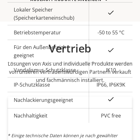
Lokaler Speicher
Ja
(Speicherkarteneinschub)
Betriebstemperatur
-50 to 55 °C
Vertrieb
Für den Außenbereich
Ja
geeignet
Lösungen von Axis und individuelle Produkte werden
Vandalismus-Schutzklasse
IK10
von unseren vertrauenswürdigen Partnern verkauft
und fachmännisch installiert.
IP-Schutzklasse
IP66, IP6K9K
Ja
Nachlackierungsgeeignet
Nachhaltigkeit
PVC free
* Einige technische Daten können je nach gewählter