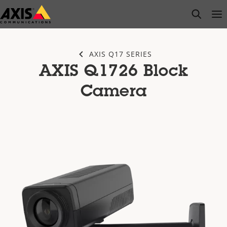
Zum
open s
Op
Clo
Hauptinhalt
springen
AXIS Q17 SERIES
AXIS Q1726 Block
Camera