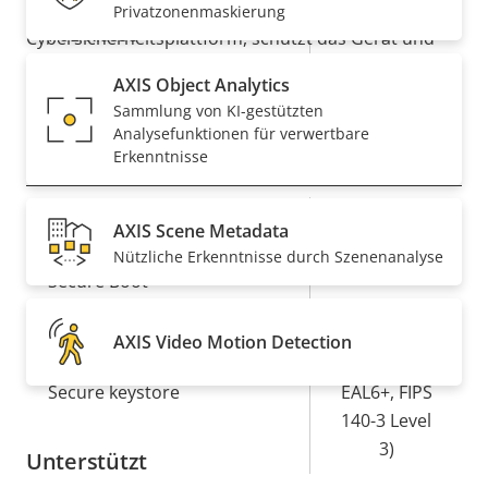
können. Axis Edge Vault, eine hardwarebasierte
Privatzonenmaskierung
Eigentumsbeschreibung
PoE-Klasse
Eigentumswert
3
Cybersicherheitsplattform, schützt das Gerät und
bietet einen sicheren FIPS 140–3 Level 3-zertifizierten
AXIS Object Analytics
Drahtlos
–
Schlüsselspeicher sowie sichere Vorgänge.
Sammlung von KI-gestützten
Analysefunktionen für verwertbare
Security
Erkenntnisse
Eigentumsbeschreibung
Eigentumswert
Ja
Signiertes OS
AXIS Scene Metadata
Nützliche Erkenntnisse durch Szenenanalyse
Ja
Secure Boot
Secure
AXIS Video Motion Detection
Element (CC
Secure keystore
EAL6+, FIPS
140-3 Level
3)
Unterstützt