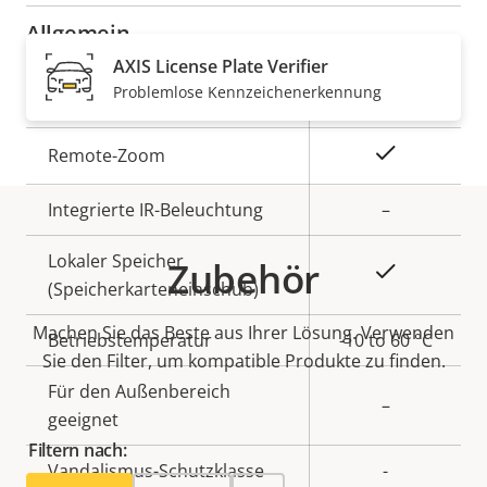
Allgemein
AXIS License Plate Verifier
Problemlose Kennzeichenerkennung
Eigentumsbeschreibung
Eigentumswert
Ja
Remote-Fokus
Ja
Remote-Zoom
Integrierte IR-Beleuchtung
–
Lokaler Speicher
Zubehör
Ja
(Speicherkarteneinschub)
Machen Sie das Beste aus Ihrer Lösung. Verwenden
Betriebstemperatur
-10 to 60 °C
Sie den Filter, um kompatible Produkte zu finden.
Für den Außenbereich
–
geeignet
Filtern nach:
Vandalismus-Schutzklasse
-