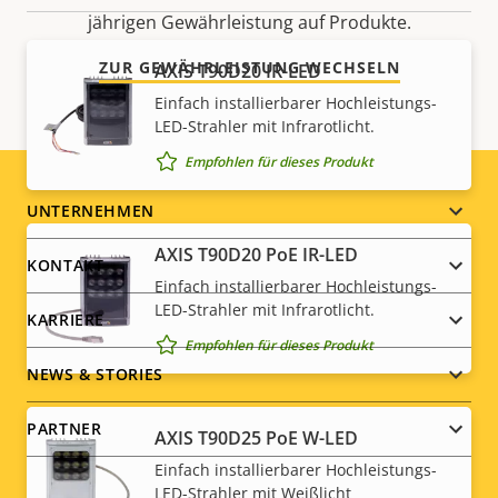
jährigen Gewährleistung auf Produkte.
ZUR GEWÄHRLEISTUNG WECHSELN
AXIS T90D20 IR-LED
Einfach installierbarer Hochleistungs-
LED-Strahler mit Infrarotlicht.
Empfohlen für dieses Produkt
Footer
UNTERNEHMEN
AXIS T90D20 PoE IR-LED
menu
KONTAKT
Einfach installierbarer Hochleistungs-
LED-Strahler mit Infrarotlicht.
KARRIERE
Empfohlen für dieses Produkt
NEWS & STORIES
PARTNER
AXIS T90D25 PoE W-LED
Einfach installierbarer Hochleistungs-
LED-Strahler mit Weißlicht