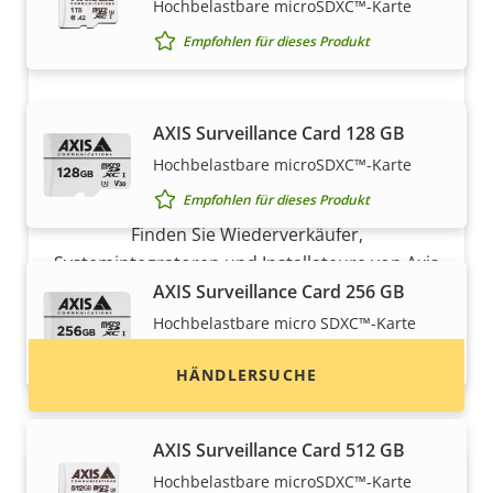
Hochbelastbare microSDXC™-Karte
Empfohlen für dieses Produkt
AXIS Surveillance Card 128 GB
Hochbelastbare microSDXC™-Karte
Möchten Sie Axis Produkte kaufen?
Empfohlen für dieses Produkt
Finden Sie Wiederverkäufer,
Systemintegratoren und Installateure von Axis
Produkten und Systemen.
AXIS Surveillance Card 256 GB
Hochbelastbare micro SDXC™-Karte
Empfohlen für dieses Produkt
HÄNDLERSUCHE
AXIS Surveillance Card 512 GB
Hochbelastbare microSDXC™-Karte