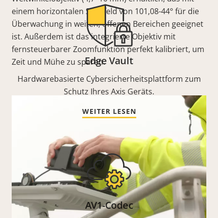
einem horizontalen Sichtfeld von 101,08-44° für die
Überwachung in weiten, offenen Bereichen geeignet
ist. Außerdem ist das integrierte Objektiv mit
fernsteuerbarer Zoomfunktion perfekt kalibriert, um
Edge Vault
Zeit und Mühe zu sparen.
Hardwarebasierte Cybersicherheitsplattform zum
Schutz Ihres Axis Geräts.
WEITER LESEN
AV1-Codec