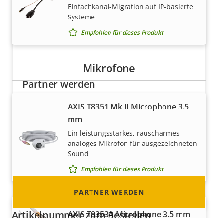
Einfachkanal-Migration auf IP-basierte
Systeme
Empfohlen für dieses Produkt
Mikrofone
Partner werden
Sind Sie Wiederverkäufer, Distributor,
AXIS T8351 Mk II Microphone 3.5
Systemintegrator oder Installateur? Unsere
mm
Partner sind in fast allen Ländern der Welt
Ein leistungsstarkes, rauscharmes
ansässig. Erfahren Sie, wie Sie einer von ihnen
analoges Mikrofon für ausgezeichneten
Sound
werden können!
Empfohlen für dieses Produkt
PARTNER WERDEN
Artikelnummer zum Bestellen
AXIS T8353A Microphone 3.5 mm