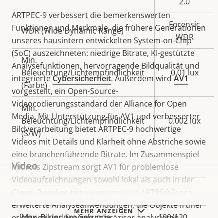
2.0
ARTPEC-9 verbessert die bemerkenswerten
Forensic
Funktionen und Merkmale, die frühere Generationen
WDR (Wide Dynamic Range)
WDR
unseres hausintern entwickelten System-on-Chip
(SoC) auszeichneten: niedrige Bitrate, KI-gestützte
Min.
Analysefunktionen, hervorragende Bildqualität und
Beleuchtung/Lichtempfindlichkeit
0.01 lux
integrierte
Cybersicherheit
. Außerdem wird
AV1
(Farbe)
vorgestellt, ein Open-Source-
Videocodierungsstandard der Alliance for Open
Min.
Media. Mit Unterstützung für AV1 und verbesserter
Beleuchtung/Lichtempfindlichkeit
0.002 lux
Bildverarbeitung bietet ARTPEC-9 hochwertige
(S/W)
Videos mit Details und Klarheit ohne Abstriche sowie
eine branchenführende Bitrate. Im Zusammenspiel
Video
mit Axis Zipstream sorgt AV1 für problemlose
Videoaufzeichnungen sowohl lokal als auch in der
Cloud. Darüber hinaus unterstützt ARTPEC-9
Eigentumsbeschreibung
Max. Videoauflösung
Eigentumswert
2688x1512
erweiterte Analyseanwendungen, die Objekte früher
MEHR ANZEIGEN
Max. Bilder pro Sekunde
100/120
erkennen und Ereignisse präziser analysieren.