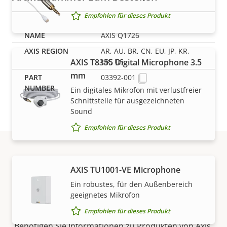
Empfohlen für dieses Produkt
AXIS Q1726
AR, AU, BR, CN, EU, JP, KR,
AXIS T8355 Digital Microphone 3.5
UK, US
mm
03392-001
Ein digitales Mikrofon mit verlustfreier
Schnittstelle für ausgezeichneten
Sound
Empfohlen für dieses Produkt
Support und
AXIS TU1001-VE Microphone
Ein robustes, für den Außenbereich
Ressourcen
geeignetes Mikrofon
Empfohlen für dieses Produkt
Benötigen Sie Informationen zu Produkten von Axis,