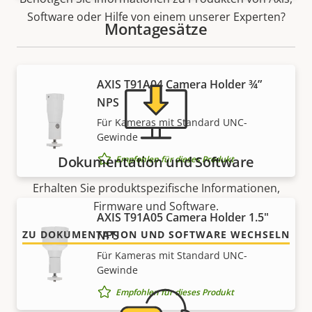
Software oder Hilfe von einem unserer Experten?
Montagesätze
AXIS T91A04 Camera Holder ¾”
NPS
Für Kameras mit Standard UNC-
Gewinde
Dokumentation und Software
Empfohlen für dieses Produkt
Erhalten Sie produktspezifische Informationen,
Firmware und Software.
AXIS T91A05 Camera Holder 1.5"
ZU DOKUMENTATION UND SOFTWARE WECHSELN
NPS
Für Kameras mit Standard UNC-
Gewinde
Empfohlen für dieses Produkt