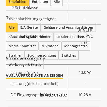
Empfohlen
Enthalten
Alle
IP-Schutzklasse
-
Typ:
Nachlackierungsgeeignet
–
Alle
E/A-Geräte
Gehäuse und Anschlusskästen
BFR/CFR
Nachhaltigkeit
free, PVC
Kabel und Steckverbinder
Lokaler Speicher
free
Media Converter
Mikrofone
Montagesätze
Strahler
Stromversorgung
Switches
Stromversorgung
Werkzeuge & Extras
Eigentumsbeschreibung
Leistung (max.)
Eigentumswert
13.0 W
AUSLAUFPRODUKTE ANZEIGEN
Leistung (durchschnittlich)
-
E/A-Geräte
DC-Eingangsspannung
10-28 V