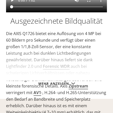
Ausgezeichnete Bildqualität
Die AXIS Q1726 bietet eine Auflösung von 4 MP bei
60 Bildern pro Sekunde und verfügt über einen
großen 1/1,8-Zoll-Sensor, der eine konstante
Leistung auch bei dunklen Lichtbedingungen
gewährleistet. Darüber hinaus liefert sie dank
Lightfinder 2.0 und
Forensic WDR
auch bei
schwierigen Lichtverhältnissen oder nahezu
vollständiger Dunkelheit naturgetreue Farben und
MEHR ANZEIGEN
kleinste forensische Details. Axis
Zipstream
verringert mit
AV1
-, H.264- und H.265-Unterstützung
den Bedarf an Bandbreite und Speicherplatz
erheblich. Darüber hinaus ist es mit einem
Weitwinkelobjektiv (4,7–10 mm) erhältlich, das mit