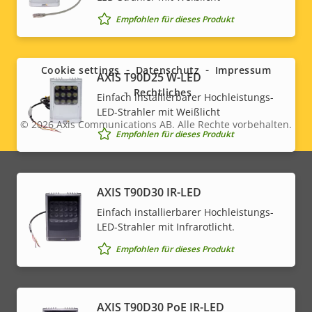
Empfohlen für dieses Produkt
Social
menu
Cookie settings
Datenschutz
Impressum
AXIS T90D25 W-LED
Rechtliches
Einfach installierbarer Hochleistungs-
LED-Strahler mit Weißlicht
© 2026
Axis Communications AB. Alle Rechte vorbehalten.
Legal
Empfohlen für dieses Produkt
menu
AXIS T90D30 IR-LED
Einfach installierbarer Hochleistungs-
LED-Strahler mit Infrarotlicht.
Empfohlen für dieses Produkt
AXIS T90D30 PoE IR-LED