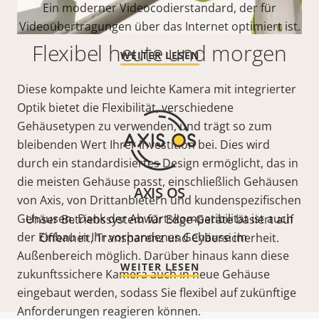
Ein moderner Videocodierstandard, der für
Videoübertragungen über das Internet optimiert ist.
Flexibel heute und morgen
WEITER LESEN
Diese kompakte und leichte Kamera mit integrierter
Optik bietet die Flexibilität, verschiedene
Gehäusetypen zu verwenden, und trägt so zum
bleibenden Wert Ihrer Investition bei. Dies wird
durch ein standardisiertes Design ermöglicht, das in
die meisten Gehäuse passt, einschließlich Gehäusen
AXIS OS
von Axis, von Drittanbietern und kundenspezifischen
Gehäusen. Dank der Abwärtskompatibilität ist auch
Unser Betriebssystem für Edge-Geräte basiert auf
der Einbau in Ihr vorhandenes Gehäuse im
Offenheit, Transparenz und Cybersicherheit.
Außenbereich möglich. Darüber hinaus kann diese
WEITER LESEN
zukunftssichere Kamera auch in neue Gehäuse
eingebaut werden, sodass Sie flexibel auf zukünftige
Anforderungen reagieren können.