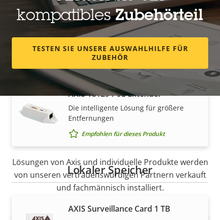
Außenbereich
kompatibles
Zubehörteil
Empfohlen für dieses Produkt
TESTEN SIE UNSERE AUSWAHLHILFE FÜR
Kabel und Steckverbinder
ZUBEHÖR
AXIS T8129 PoE Extender
Die intelligente Lösung für größere
Entfernungen
Vertrieb
Empfohlen für dieses Produkt
Lösungen von Axis und individuelle Produkte werden
Lokaler Speicher
von unseren vertrauenswürdigen Partnern verkauft
und fachmännisch installiert.
AXIS Surveillance Card 1 TB