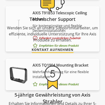
AXIS T91B53 Telescopic Ceiling
Technischer Support
Mount
Für kostengünstige und flexible
Wenden Sie sich an unsere Supportmitarbeiter, um
Deckeninstallationen
effiziente, individuelle Unterstützung für Ihre Axis
Erfordert zusätzliches Zubehör
Produkte zu erhalten.
Empfohlen für dieses Produkt
KONTAKT AUFNEHMEN
AXIS TQ1904 Mounting Bracket
Mehrfachhalterung für eine flexible
Installation
Empfohlen für dieses Produkt
5-jährige Gewährleistung von Axis
Strahler
Erhalten Sie Informationen und Details zu Ihrer 5-