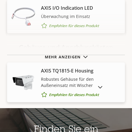
AXIS I/O Indication LED
Überwachung im Einsatz
Empfohlen für dieses Produkt
Gehäuse und Anschlusskästen
MEHR ANZEIGEN
AXIS TQ1815-E Housing
Robustes Gehäuse für den
Außeneinsatz mit Wischer
AUSLAUFPRODUKTE ANZEIGEN
Empfohlen für dieses Produkt
AXIS TQ1819-E Housing
Robustes Gehäuse für den
Finden Sie ein