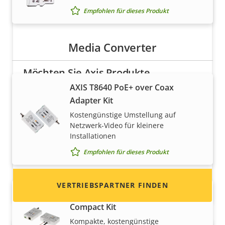
Empfohlen für dieses Produkt
Media Converter
Möchten Sie Axis Produkte
verkaufen?
AXIS T8640 PoE+ over Coax
Adapter Kit
Möchten Sie ein Wiederverkäufer werden? Hier
Kostengünstige Umstellung auf
finden Sie Kontaktinformationen für
Netzwerk-Video für kleinere
Distributoren von Axis Produkten und
Installationen
Systemen.
Empfohlen für dieses Produkt
VERTRIEBSPARTNER FINDEN
AXIS T8645 PoE+ over Coax
Compact Kit
Kompakte, kostengünstige