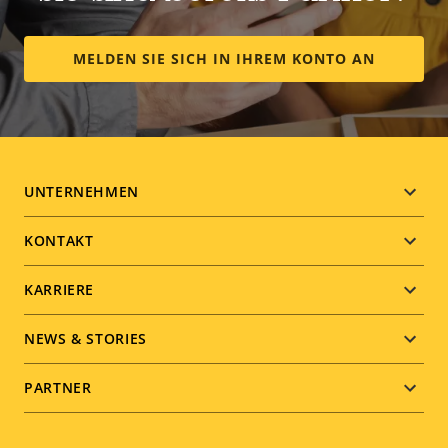
MELDEN SIE SICH IN IHREM KONTO AN
Footer
UNTERNEHMEN
menu
KONTAKT
KARRIERE
NEWS & STORIES
PARTNER