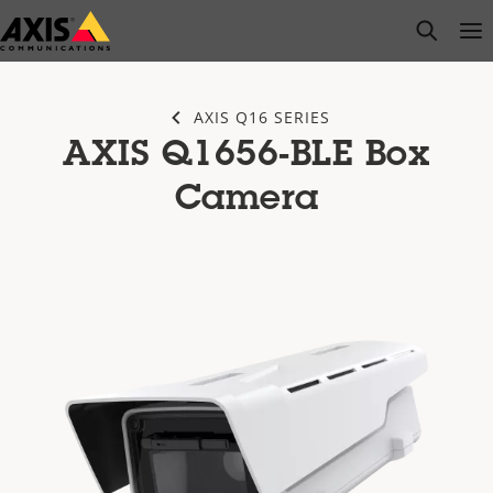
Zum
open s
Op
Clo
Hauptinhalt
springen
AXIS Q16 SERIES
AXIS Q1656-BLE Box
Camera