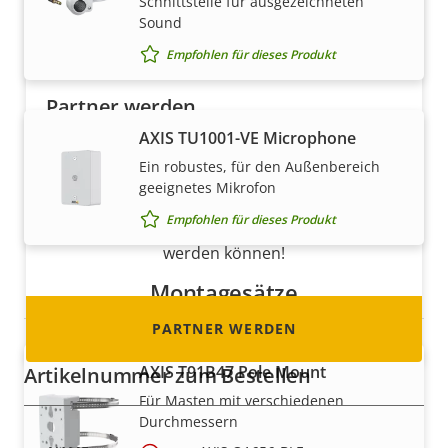
Schnittstelle für ausgezeichneten
Sound
Empfohlen für dieses Produkt
Partner werden
AXIS TU1001-VE Microphone
Sind Sie Wiederverkäufer, Distributor,
Ein robustes, für den Außenbereich
Systemintegrator oder Installateur? Unsere
geeignetes Mikrofon
Partner sind in fast allen Ländern der Welt
Empfohlen für dieses Produkt
ansässig. Erfahren Sie, wie Sie einer von ihnen
werden können!
Montagesätze
PARTNER WERDEN
AXIS T91B47 Pole Mount
Artikelnummer zum Bestellen
Für Masten mit verschiedenen
Durchmessern