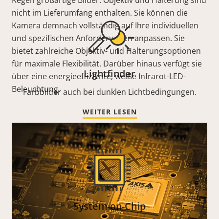
Regen großartige Bilder. Objektiv und Halterung sind
nicht im Lieferumfang enthalten. Sie können die
Kamera demnach vollständig auf Ihre individuellen
und spezifischen Anforderungen anpassen. Sie
bietet zahlreiche Objektiv- und Halterungsoptionen
für maximale Flexibilität. Darüber hinaus verfügt sie
Lightfinder
über eine energieeffiziente, weiße Infrarot-LED-
Beleuchtung.
Farbbilder auch bei dunklen Lichtbedingungen.
WEITER LESEN
System-on-Chip