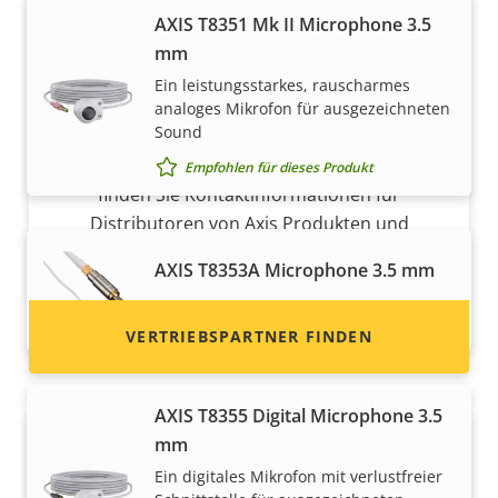
AXIS T8351 Mk II Microphone 3.5
mm
Möchten Sie Axis Produkte
Ein leistungsstarkes, rauscharmes
analoges Mikrofon für ausgezeichneten
verkaufen?
Sound
Möchten Sie ein Wiederverkäufer werden? Hier
Empfohlen für dieses Produkt
finden Sie Kontaktinformationen für
Distributoren von Axis Produkten und
Systemen.
AXIS T8353A Microphone 3.5 mm
Empfohlen für dieses Produkt
VERTRIEBSPARTNER FINDEN
AXIS T8355 Digital Microphone 3.5
mm
Ein digitales Mikrofon mit verlustfreier