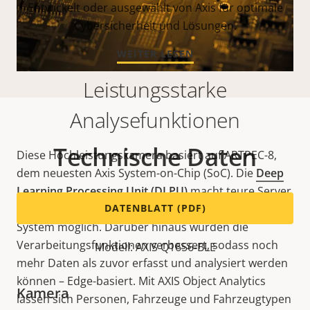
Entwickelt oder ausgewählt von Axis für optimale
Cybersicherheit und Lösungen.
WEITER LESEN
Leistungsstarke
Analysefunktionen
Technische Daten
Diese Hochleistungskamera basiert auf ARTPEC-8,
dem neuesten Axis System-on-Chip (SoC). Die
Deep
Learning Processing Unit (DLPU)
macht teure Server
überflüssig und ein schnelleres und skalierbareres
DATENBLATT (PDF)
System möglich. Darüber hinaus wurden die
Verarbeitungsfunktionen verbessert, sodass noch
Modell: AXIS Q1656-BLE
mehr Daten als zuvor erfasst und analysiert werden
können – Edge-basiert. Mit AXIS Object Analytics
Kamera
lassen sich Personen, Fahrzeuge und Fahrzeugtypen