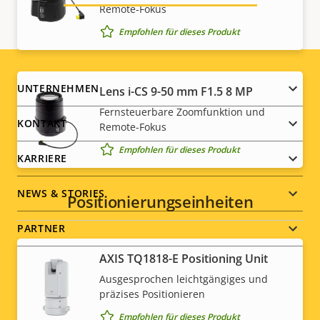
Remote-Fokus
Empfohlen für dieses Produkt
Footer
UNTERNEHMEN
Lens i-CS 9-50 mm F1.5 8 MP
Fernsteuerbare Zoomfunktion und
menu
KONTAKT
Remote-Fokus
Empfohlen für dieses Produkt
KARRIERE
NEWS & STORIES
Positionierungseinheiten
PARTNER
AXIS TQ1818-E Positioning Unit
Ausgesprochen leichtgängiges und
präzises Positionieren
Social
Empfohlen für dieses Produkt