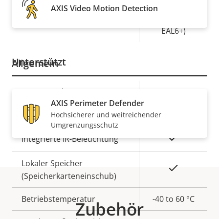
Secure
AXIS Video Motion Detection
Secure keystore
Element (CC
EAL6+)
Unterstützt
Allgemein
Eigentumsbeschreibung
Remote-Fokus
Eigentumswert
–
AXIS Perimeter Defender
Remote-Zoom
–
Hochsicherer und weitreichender
Umgrenzungsschutz
Ja
Integrierte IR-Beleuchtung
Lokaler Speicher
Ja
(Speicherkarteneinschub)
Betriebstemperatur
-40 to 60 °C
Zubehör