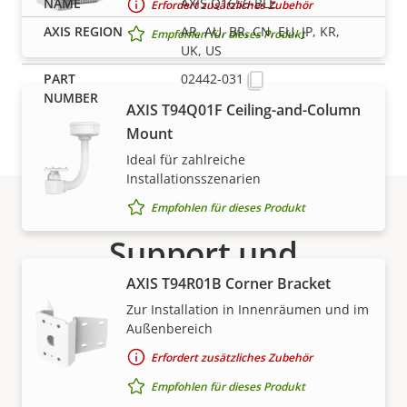
AXIS Q1656-BLE
Erfordert zusätzliches Zubehör
AR, AU, BR, CN, EU, JP, KR,
Empfohlen für dieses Produkt
UK, US
02442-031
AXIS T94Q01F Ceiling-and-Column
Mount
Ideal für zahlreiche
Installationsszenarien
Empfohlen für dieses Produkt
Support und
AXIS T94R01B Corner Bracket
Ressourcen
Zur Installation in Innenräumen und im
Außenbereich
Benötigen Sie Informationen zu Produkten von Axis,
Erfordert zusätzliches Zubehör
Software oder Hilfe von einem unserer Experten?
Empfohlen für dieses Produkt