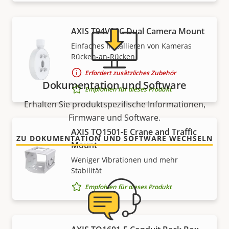
AXIS T94V01C Dual Camera Mount
Einfaches Installieren von Kameras
Rücken-an-Rücken
Erfordert zusätzliches Zubehör
Dokumentation und Software
Empfohlen für dieses Produkt
Erhalten Sie produktspezifische Informationen,
Firmware und Software.
AXIS TQ1501-E Crane and Traffic
ZU DOKUMENTATION UND SOFTWARE WECHSELN
Mount
Weniger Vibrationen und mehr
Stabilität
Empfohlen für dieses Produkt