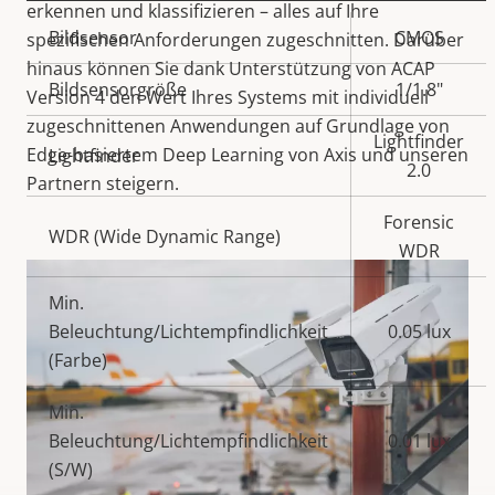
erkennen und klassifizieren – alles auf Ihre
Eigentumsbeschreibung
Bildsensor
Eigentumswert
CMOS
spezifischen Anforderungen zugeschnitten. Darüber
hinaus können Sie dank Unterstützung von ACAP
Bildsensorgröße
1/1.8"
Version 4 den Wert Ihres Systems mit individuell
zugeschnittenen Anwendungen auf Grundlage von
Lightfinder
Edge-basiertem Deep Learning von Axis und unseren
Lightfinder
2.0
Partnern steigern.
Forensic
WDR (Wide Dynamic Range)
WDR
Min.
Beleuchtung/Lichtempfindlichkeit
0.05 lux
(Farbe)
Min.
Beleuchtung/Lichtempfindlichkeit
0.01 lux
(S/W)