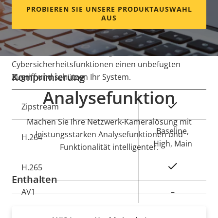
Ihre Daten bei einem Stromausfall geschützt. In die
PROBIEREN SIE UNSERE PRODUKTAUSWAHL
Kamera integriert sind ein Überspannungsschutz
AUS
Objektivanschluss
CS
(Bahnnormen) und ein Manipulationsschalter, um
einen sicheren Betrieb zu gewährleisten. Darüber
Ja
Wechselobjektiv
hinaus verhindern die integrierten
Cybersicherheitsfunktionen einen unbefugten
Komprimierung
Zugriff und schützen Ihr System.
Analysefunktion
Eigentumsbeschreibung
Eigentumswert
Ja
Zipstream
Machen Sie Ihre Netzwerk-Kameralösung mit
Baseline,
leistungsstarken Analysefunktionen und
H.264
High, Main
Funktionalität intelligenter.
Ja
H.265
Enthalten
AV1
–