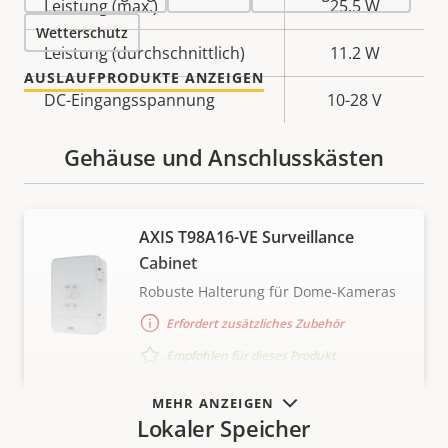
Eigentumsbeschreibung
Leistung (max.)
Eigentumswert
25.5 W
Wetterschutz
Leistung (durchschnittlich)
11.2 W
AUSLAUFPRODUKTE ANZEIGEN
DC-Eingangsspannung
10-28 V
Gehäuse und Anschlusskästen
AXIS T98A16-VE Surveillance
Cabinet
Robuste Halterung für Dome-Kameras
Erfordert zusätzliches Zubehör
Empfohlen für dieses Produkt
MEHR ANZEIGEN
Lokaler Speicher