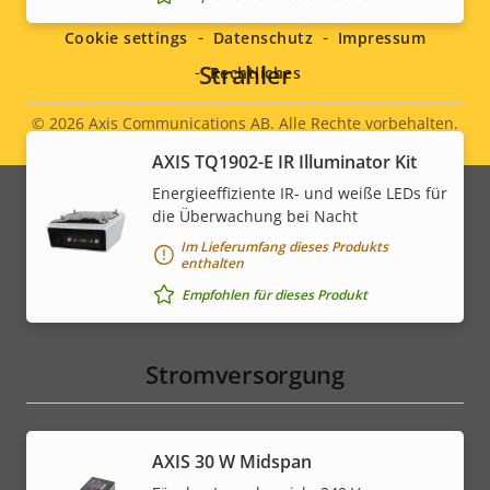
menu
Cookie settings
Datenschutz
Impressum
Strahler
Rechtliches
© 2026
Axis Communications AB. Alle Rechte vorbehalten.
Legal
AXIS TQ1902-E IR Illuminator Kit
menu
Energieeffiziente IR- und weiße LEDs für
die Überwachung bei Nacht
Im Lieferumfang dieses Produkts
enthalten
Empfohlen für dieses Produkt
Stromversorgung
AXIS 30 W Midspan