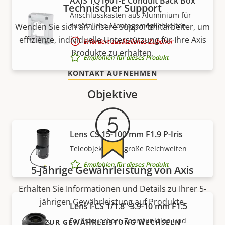
AXIS TQ1601-E Conduit Back Box
Technischer Support
Anschlusskasten aus Aluminium für
zusätzliche Montagemöglichkeiten
Wenden Sie sich an unsere Supportmitarbeiter, um
effiziente, individuelle Unterstützung für Ihre Axis
Erfordert zusätzliches Zubehör
Produkte zu erhalten.
Empfohlen für dieses Produkt
KONTAKT AUFNEHMEN
Objektive
Lens CS 15-100 mm F1.9 P-Iris
Teleobjektiv für große Reichweiten
Empfohlen für dieses Produkt
5-jährige Gewährleistung von Axis
Erhalten Sie Informationen und Details zu Ihrer 5-
jährigen Gewährleistung auf Produkte.
Lens i-CS 1/1.8" 3.9-10 mm F1.5
Fernsteuerbare Zoomfunktion und
ZUR GEWÄHRLEISTUNG WECHSELN