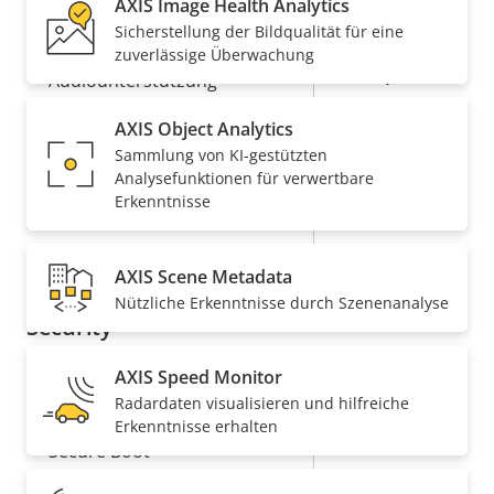
AXIS Image Health Analytics
Audio
Sicherstellung der Bildqualität für eine
zuverlässige Überwachung
Eigentumsbeschreibung
Eigentumswert
Ja
Audiounterstützung
AXIS Object Analytics
Netzwerk
Sammlung von KI-gestützten
Analysefunktionen für verwertbare
Eigentumsbeschreibung
PoE-Klasse
Eigentumswert
4
Erkenntnisse
Drahtlos
–
AXIS Scene Metadata
Nützliche Erkenntnisse durch Szenenanalyse
Security
AXIS Speed Monitor
Eigentumsbeschreibung
Eigentumswert
Ja
Signiertes OS
Radardaten visualisieren und hilfreiche
Erkenntnisse erhalten
Ja
Secure Boot