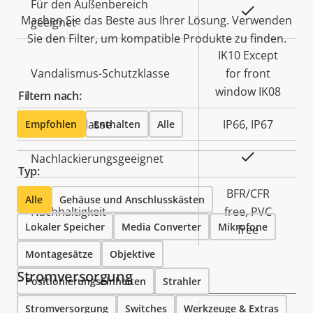
Für den Außenbereich
Ja
Machen Sie das Beste aus Ihrer Lösung. Verwenden
geeignet
Sie den Filter, um kompatible Produkte zu finden.
IK10 Except
Vandalismus-Schutzklasse
for front
window IK08
Filtern nach:
IP-Schutzklasse
IP66, IP67
Empfohlen
Enthalten
Alle
Ja
Nachlackierungsgeeignet
Typ:
BFR/CFR
Alle
Gehäuse und Anschlusskästen
Nachhaltigkeit
free, PVC
Lokaler Speicher
Media Converter
Mikrofone
free
Montagesätze
Objektive
Stromversorgung
Positionierungseinheiten
Strahler
Stromversorgung
Switches
Werkzeuge & Extras