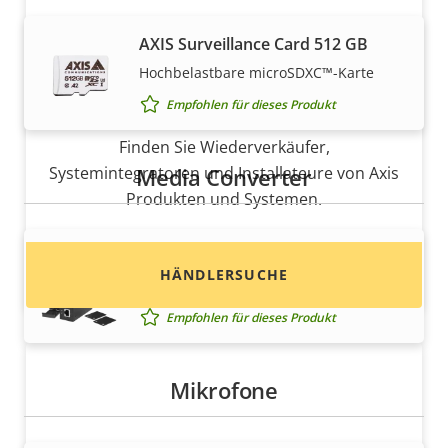
AXIS Surveillance Card 512 GB
Hochbelastbare microSDXC™-Karte
Möchten Sie Axis Produkte kaufen?
Empfohlen für dieses Produkt
Finden Sie Wiederverkäufer,
Systemintegratoren und Installateure von Axis
Media Converter
Produkten und Systemen.
AXIS TU8008 Media Converter
HÄNDLERSUCHE
Konvertiert Ethernet zu Glasfaser
Empfohlen für dieses Produkt
Mikrofone