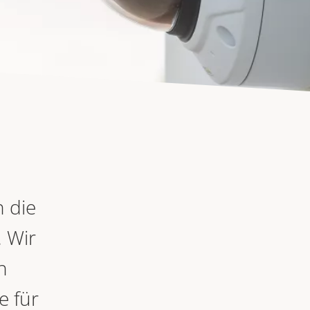
 die
 Wir
n
e für