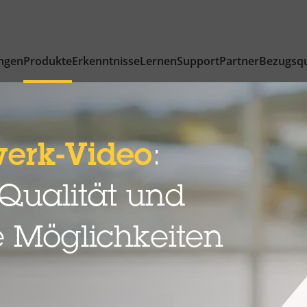
ngen
Produkte
Erkenntnisse
Lernen
Support
Partner
Bezugsqu
werk-Video
:
 Qualität und
 Möglichkeiten