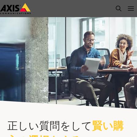
メ
open s
Op
Clo
イ
ン
コ
ン
テ
ン
ツ
に
ス
キ
ッ
プ
正しい質問をして
賢い購