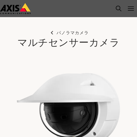
メ
open s
Op
Clo
イ
ン
コ
パノラマカメラ
ン
マルチセンサーカメラ
テ
ン
ツ
に
ス
キ
ッ
プ