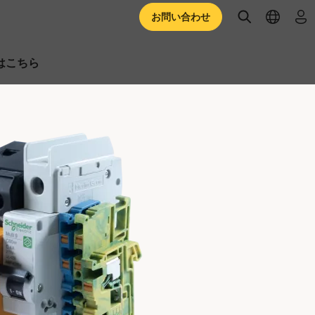
open searc
open l
ロ
お問い合わせ
はこちら