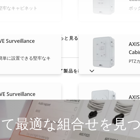
堅牢なキャビネット
ボッ
もっと見る
E Surveillance
AXIS
Cabi
簡単に設置できる堅牢なキ
PT
販売終了製品を表示
VE Surveillance
AXIS
Cabi
機器の設置用の拡張キャビ
ドー
して最適な組合せを見