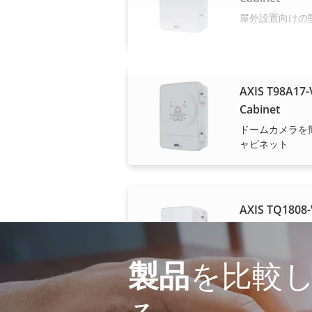
屋外設置向けの
AXIS T98A17-V
Cabinet
ドームカメラを
ャビネット
AXIS TQ1808-
Cabinet
重要なシステム
ネット
製品
を比較