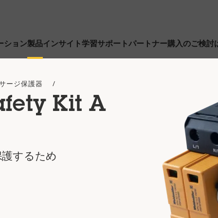
ーション
製品
インサイト
学習
サポート
パートナー
購入のご検討
サージ保護器
afety Kit A
保護するため
護