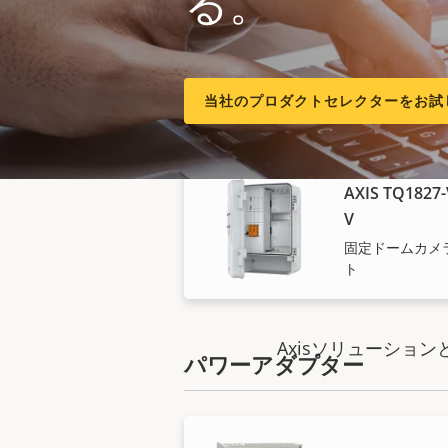
る。
AXIS TQ1825-
V
電気安全キット
当社のプロダクトセレクターをお試
AXIS TQ1827-
V
固定ドームカメラ
ト
Axisソリューシ
パワーアダプター