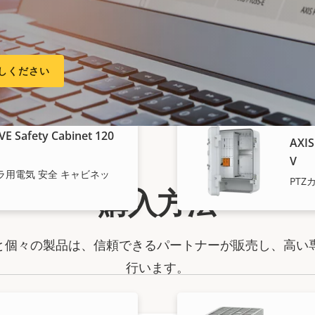
AXIS
VE Safety Cabinet 120
V
固定
付きの堅牢なキャビネット
ネッ
しください
VE Safety Cabinet 120
AXIS
V
用電気 安全 キャビネッ
PTZ
購入方法
ョンと個々の製品は、信頼できるパートナーが販売し、高い
行います。