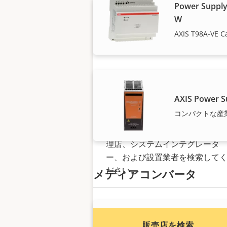
Power Supply
W
AXIS T98A-VE C
Axis製品の購入をお考
AXIS Power S
ですか?
コンパクトな産
Axis製品およびシステムの販売代
理店、システムインテグレータ
ー、および設置業者を検索して
ださい。
メディアコンバータ
AXIS TQ1825-
販売店を検索