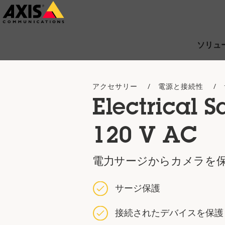
メ
イ
ン
ソリュ
コ
ン
アクセサリー
電源と接続性
テ
Electrical S
ン
ツ
120 V AC
に
ス
電力サージからカメラを
キ
ッ
サージ保護
プ
接続されたデバイスを保