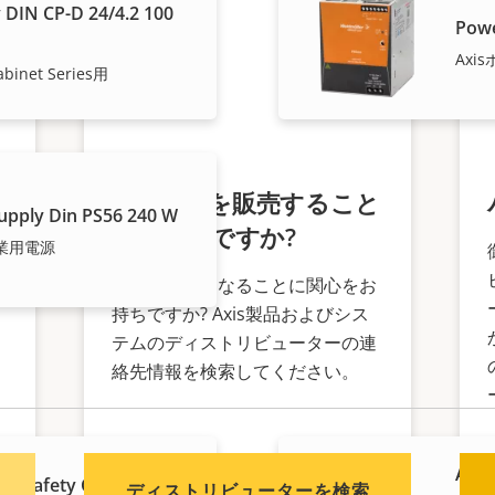
 DIN CP-D 24/4.2 100
Powe
Ax
abinet Series用
え
Axis製品を販売すること
upply Din PS56 240 W
をご希望ですか?
業用電源
販売代理店になることに関心をお
持ちですか? Axis製品およびシス
く
テムのディストリビューターの連
絡先情報を検索してください。
AXIS
VE Safety Cabinet 120
ディストリビューターを検索