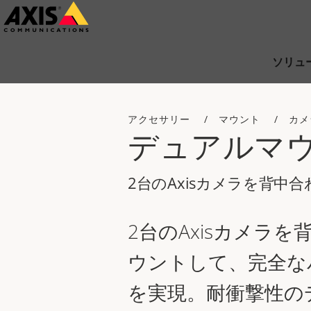
メ
イ
ン
ソリュ
コ
ン
アクセサリー
マウント
カメ
テ
デュアルマ
ン
ツ
2台のAxisカメラを背中
に
ス
2台のAxisカメラ
キ
ッ
ウントして、完全な
プ
を実現。耐衝撃性の