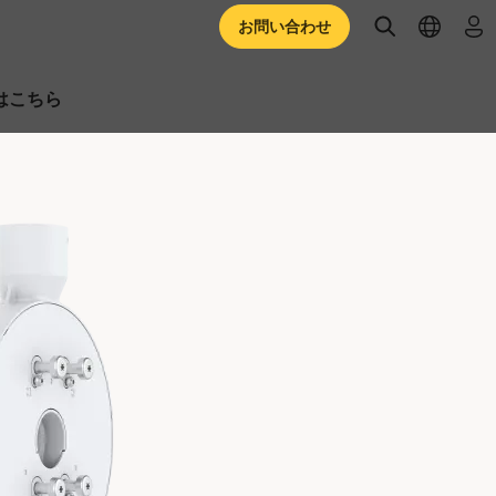
open searc
open l
ロ
お問い合わせ
はこちら