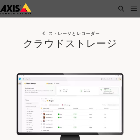
メ
open s
Op
Clo
イ
ン
コ
ストレージとレコーダー
ン
クラウドストレージ
テ
ン
ツ
に
ス
キ
ッ
プ