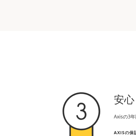
安心
Axis
AXISの