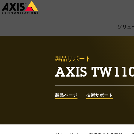
メ
イ
ン
ソリュ
コ
ン
テ
製品サポート
ン
AXIS TW11
ツ
に
ス
製品ページ
技術サポート
キ
ッ
プ