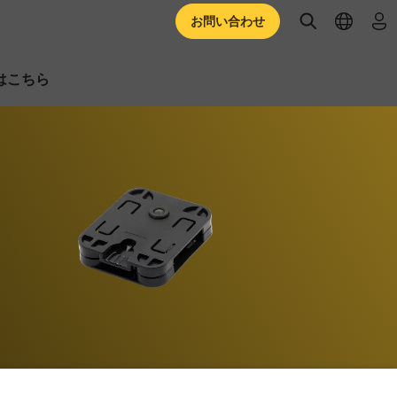
open searc
open l
ロ
お問い合わせ
はこちら