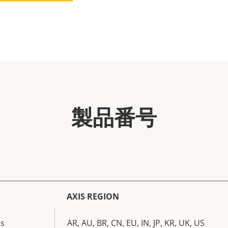
製品番号
AXIS REGION
cs
AR, AU, BR, CN, EU, IN, JP, KR, UK, US