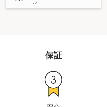
ル
保証
安心