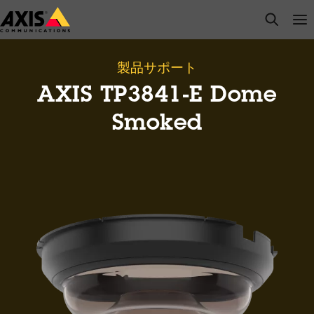
メ
open s
Op
Clo
イ
ン
コ
製品サポート
ン
AXIS TP3841-E Dome
テ
ン
Smoked
ツ
に
ス
キ
ッ
プ