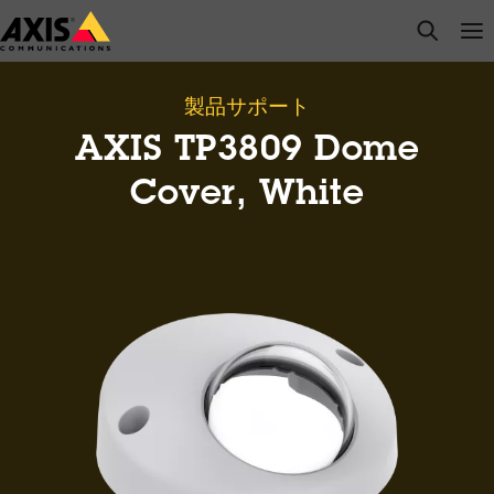
メ
open s
Op
Clo
イ
ン
コ
製品サポート
ン
AXIS TP3809 Dome
テ
ン
Cover, White
ツ
に
ス
キ
ッ
プ