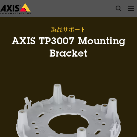
メ
open s
Op
Clo
イ
ン
コ
製品サポート
ン
AXIS TP3007 Mounting
テ
ン
Bracket
ツ
に
ス
キ
ッ
プ