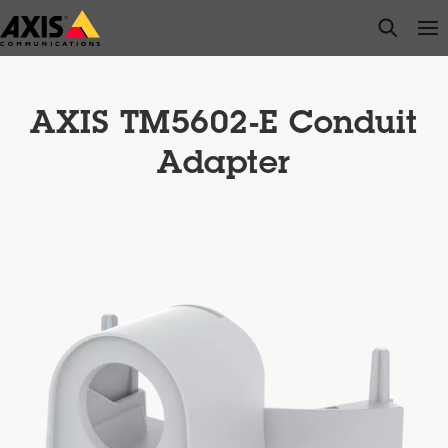
メ
open s
Op
Clo
イ
ン
コ
ン
AXIS TM5602-E Conduit
テ
Adapter
ン
ツ
に
ス
キ
ッ
プ