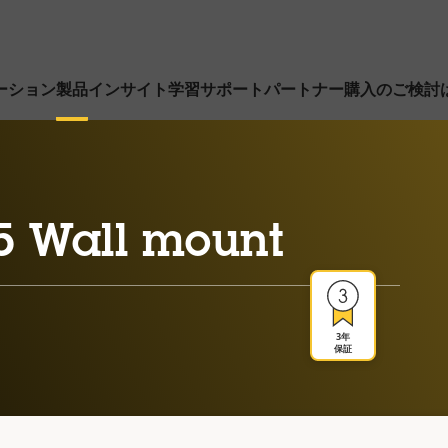
ーション
製品
インサイト
学習
サポート
パートナー
購入のご検討
5 Wall mount
3年
保証