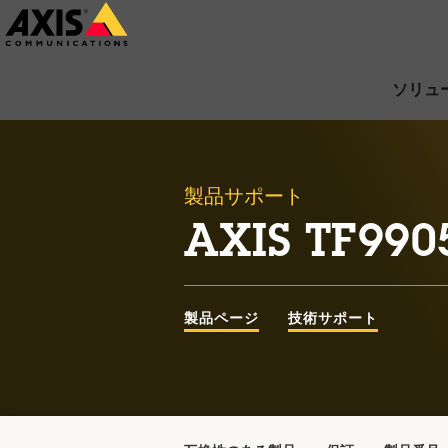
メ
イ
ン
ソリュ
コ
ン
テ
製品サポート
ン
AXIS TF990
ツ
に
ス
製品ページ
技術サポート
キ
ッ
プ