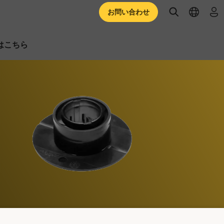
open searc
open l
ロ
お問い合わせ
はこちら