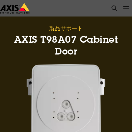
メ
open s
Op
Clo
イ
ン
コ
製品サポート
ン
AXIS T98A07 Cabinet
テ
ン
Door
ツ
に
ス
キ
ッ
プ