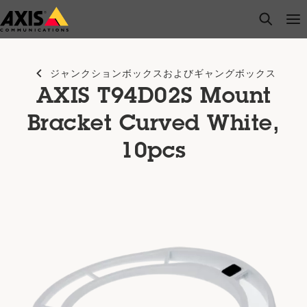
メ
open s
Op
Clo
イ
ン
コ
ジャンクションボックスおよびギャングボックス
ン
AXIS T94D02S Mount
テ
ン
Bracket Curved White,
ツ
10pcs
に
ス
キ
ッ
プ