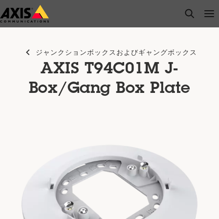
メ
open s
Op
Clo
イ
ン
コ
ジャンクションボックスおよびギャングボックス
ン
AXIS T94C01M J-
テ
ン
Box/Gang Box Plate
ツ
に
ス
キ
ッ
プ