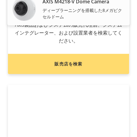
AXIS M4218-V Dome Camera
ディープラーニングを搭載した8メガピク
Axis製品の購入をお考えですか?
セルドーム
Axis製品およびシステムの販売代理店、システム
インテグレーター、および設置業者を検索してく
ださい。
販売店を検索