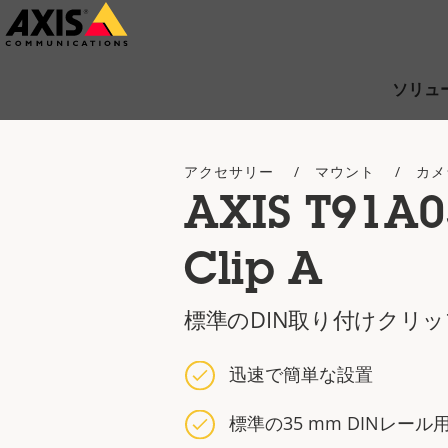
メ
イ
ン
ソリュ
コ
ン
アクセサリー
マウント
カメ
テ
AXIS T91A0
ン
ツ
Clip A
に
ス
標準のDIN取り付けクリッ
キ
ッ
迅速で簡単な設置
プ
標準の35 mm DINレール