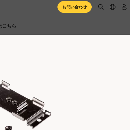
open searc
open l
ロ
お問い合わせ
はこちら