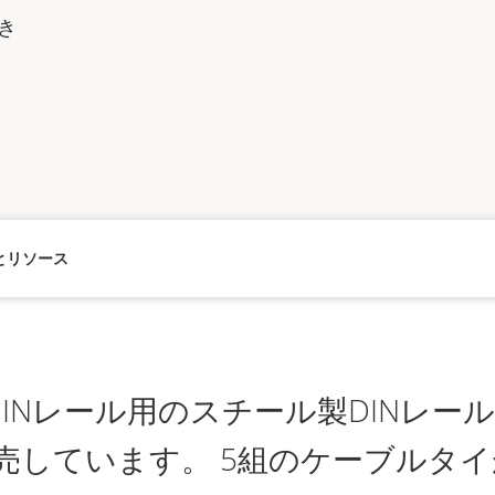
き
とリソース
 DINレール用のスチール製DINレ
売しています。 5組のケーブルタ