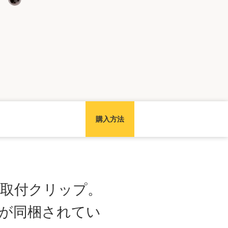
購入方法
ール取付クリップ。
イが同梱されてい