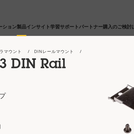
ーション
製品
インサイト
学習
サポート
パートナー
購入のご検討
ラマウント
DINレールマウント
3 DIN Rail
プ
用