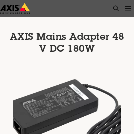
メ
open s
Op
Clo
イ
ン
コ
ン
AXIS Mains Adapter 48
テ
V DC 180W
ン
ツ
に
ス
キ
ッ
プ