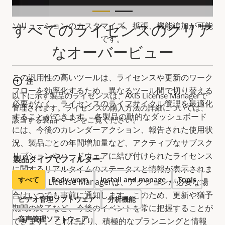
互換性のある製品
すべてのライセンスのクリア
ソリューションのカスタマイズ、拡張、機能追加が可能
です。
なオーバービュー
この汎用性の高いツールは、ライセンスや更新のワーク
注
フローを効率化するため、異なるツール間で切り替える
以下に示す製品のライセンスは、AXIS License Managerで
必要がなく、ライセンスのライフサイクル管理を最適化
管理されます。ライセンスの購入方法の詳細については、
することができます。 各製品の動的なダッシュボード
該当する製品ページをご覧ください。
には、今後のカレンダーアクション、報告された使用状
況、製品ごとの年間増加量など、アクティブなサブスク
リプションやハードウェアに結び付けられたライセンス
製品タイプでフィルター:
に関するリアルタイムのステータスと情報が表示されま
すべて
Body worn
Install and manage
Tools
す。 AXIS License Managerは、アクションが必要な場
合はいつでも事前に通知します。このため、更新や猶予
ビデオ管理ソフトウェア
分析機能
期間の終了など、今後のイベントを常に把握することが
音声管理ソフトウェア
できます。 これにより、積極的なプランニングと情報