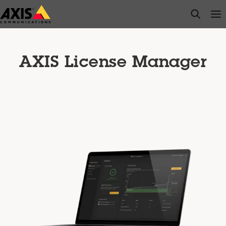
メ
open s
Op
Clo
イ
ン
コ
ン
AXIS License Manager
テ
ン
ツ
に
ス
キ
ッ
プ