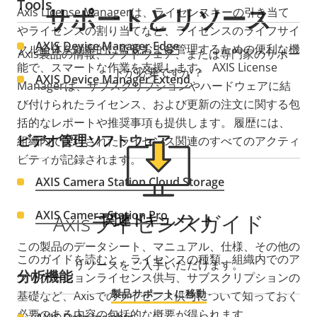
Tools
サポートとリソース
Axis License Managerは、ライセンスキーの引き当て
やライセンスの割り当てなど、ライセンスのライフサイ
AXIS Device Manager Edge
クル全体を効率的に監視および管理するための便利な機
Axis製品の情報、ソフトウェア、または専門家のサポー
能で、スマートな作業を支援します。 AXIS License
トが必要ですか？
AXIS Device Manager Extend
Managerは、サブスクリプションやハードウェアに結
び付けられたライセンス、および更新の注文に関する包
括的なレポートや推奨事項も提供します。 履歴には、
ビデオ管理ソフトウェア
組織内で実行されたライセンス関連のすべてのアクティ
ビティが記録されます。
AXIS Camera Station Cloud Storage
AXIS Camera Station Pro
Axisライセンスガイド
関連ドキュメント
この製品のデータシート、マニュアル、仕様、その他の
このガイドを読むと、ライセンスの種類、組織内でのア
リソースをご入手いただけます。
分析機能
プリケーションライセンス供与、サブスクリプションの
製品サポートに移動
基礎など、Axisでのライセンス供与について知っておく
必要のある内容の包括的な概要が得られます。