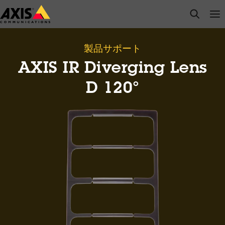
メ
open s
Op
Clo
イ
ン
コ
製品サポート
ン
AXIS IR Diverging Lens
テ
ン
D 120°
ツ
に
ス
キ
ッ
プ