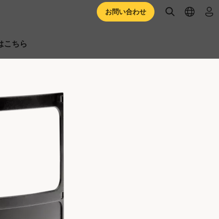
open searc
open l
ロ
お問い合わせ
はこちら