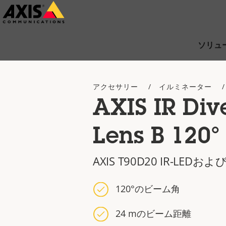
メ
イ
ン
ソリュ
コ
ン
アクセサリー
イルミネーター
テ
AXIS IR Div
ン
ツ
Lens B 120°
に
ス
AXIS T90D20 IR-LEDおよび
キ
ッ
120°のビーム角
プ
24 mのビーム距離