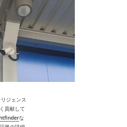
テリジェンス
く貢献して
htfinder
な
証拠の詳細