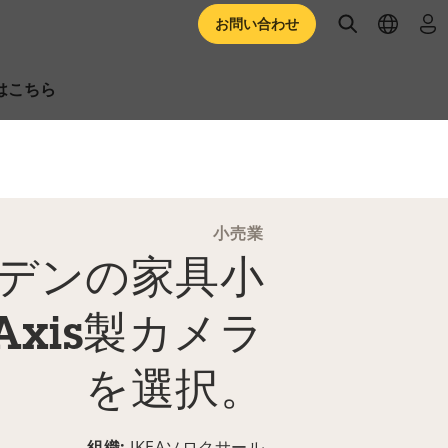
open searc
open l
ロ
お問い合わせ
はこちら
小売業
デンの家具小
xis製カメラ
を選択。
組織:
IKEAソロクサール