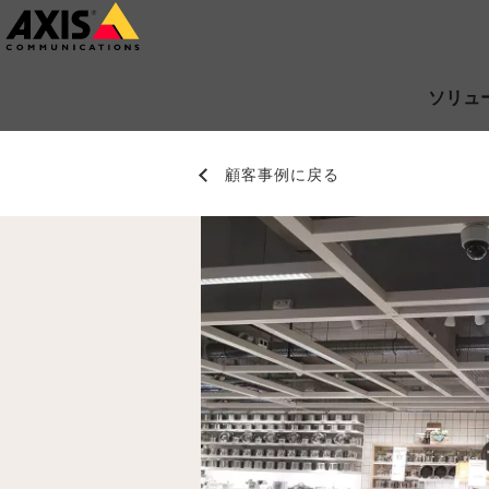
メ
イ
ン
ソリュ
コ
ン
顧客事例に戻る
テ
ン
ツ
に
ス
キ
ッ
プ