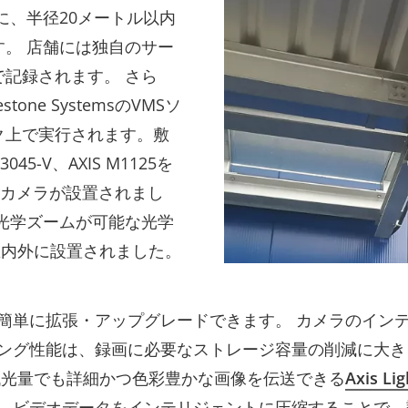
に、半径20メートル以内
。 店舗には独自のサー
記録されます。 さら
one SystemsのVMSソ
ク上で実行されます。敷
3045-V、AXIS M1125を
クカメラが設置されまし
光学ズームが可能な光学
屋内外に設置されました。
簡単に拡張・アップグレードできます。 カメラのイン
ング性能は、録画に必要なストレージ容量の削減に大き
低光量でも詳細かつ色彩豊かな画像を伝送できる
Axis Lig
、ビデオデータをインテリジェントに圧縮することで、