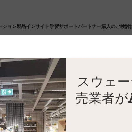
ーション
製品
インサイト
学習
サポート
パートナー
購入のご検討
スウェー
売業者がA