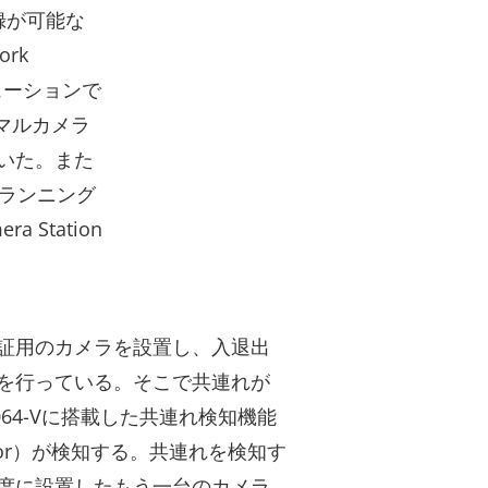
録が可能な
rk
ソリューションで
ーマルカメラ
ていた。また
ランニング
Station
証用のカメラを設置し、入退出
を行っている。そこで共連れが
3064-Vに搭載した共連れ検知機能
Detector）が検知する。共連れを検知す
度に設置したもう一台のカメラ