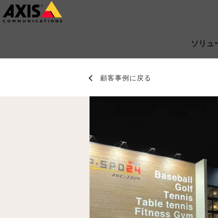
メ
イ
ン
ソリュ
コ
ン
顧客事例に戻る
テ
ン
ツ
に
ス
キ
ッ
プ