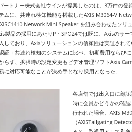
認定パートナー株式会社ウインが提案したのは、3万件の登
ムに、共連れ検知機能を搭載したAXIS M3064-V Netwo
AXISC1410 Network Mini Speaker を組み合わせた
xis製品の採用にあたりP・SPO24では既に、Axisのサ
入しており、Axisソリューションの信頼性は実証され
認証＋共連れ検知のシステムに比べ、初期費用ならびに
らず、拡張時の設定変更もビデオ管理ソフトAxis Camera 
易に対応可能なことが決め手となり採用となった。
各店舗では出入口に顔認
時に会員かどうかの確認
行われた場合、AXIS M
（AXISTailgating 
ると、監視用として別角