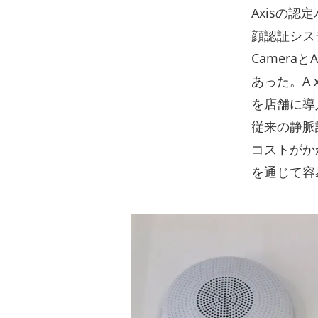
Axisの
顔認証システ
Cameraと
あった。A 
を店舗に導
従来の静脈
コストがかか
を通じて容