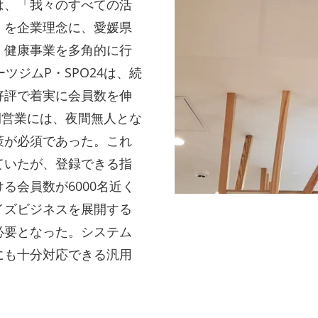
は、「我々のすべての活
」を企業理念に、愛媛県
・健康事業を多角的に行
ツジムP・SPO24は、続
好評で着実に会員数を伸
時間営業には、夜間無人とな
策が必須であった。これ
ていたが、登録できる指
る会員数が6000名近く
イズビジネスを展開する
必要となった。システム
にも十分対応できる汎用
。