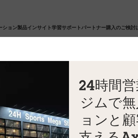
ーション
製品
インサイト
学習
サポート
パートナー
購入のご検討
24時間
ジムで無
ョンと顧