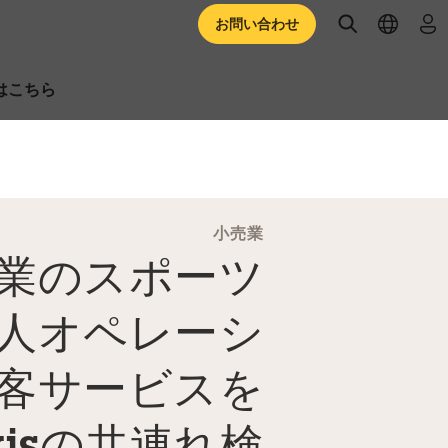
open searc
open l
ロ
お問い合わせ
はこちら
小売業
営業のスポーツ
人オペレーシ
客サービスを