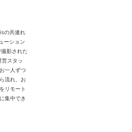
isの共連れ
リューション
Vで撮影された
る運営スタッ
お一人ずつ
ら流れ、お
をリモート
に集中でき