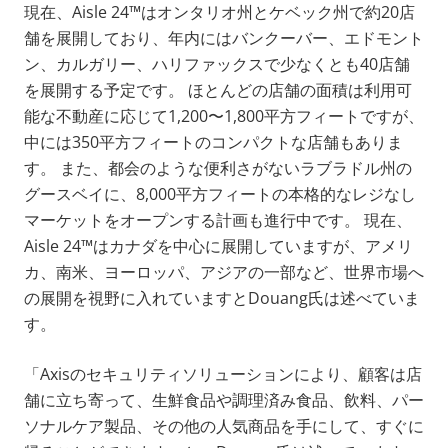
現在、Aisle 24™はオンタリオ州とケベック州で約20店
舗を展開しており、年内にはバンクーバー、エドモント
ン、カルガリー、ハリファックスで少なくとも40店舗
を展開する予定です。 ほとんどの店舗の面積は利用可
能な不動産に応じて1,200〜1,800平方フィートですが、
中には350平方フィートのコンパクトな店舗もありま
す。 また、都会のような便利さがないラブラドル州の
グースベイに、8,000平方フィートの本格的なレジなし
マーケットをオープンする計画も進行中です。 現在、
Aisle 24™はカナダを中心に展開していますが、アメリ
カ、南米、ヨーロッパ、アジアの一部など、世界市場へ
の展開を視野に入れていますとDouang氏は述べていま
す。
「Axisのセキュリティソリューションにより、顧客は店
舗に立ち寄って、生鮮食品や調理済み食品、飲料、パー
ソナルケア製品、その他の人気商品を手にして、すぐに