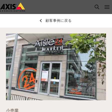
メ
open s
Op
Clo
イ
ン
顧客事例に戻る
コ
ン
テ
ン
ツ
に
ス
キ
ッ
プ
小売業