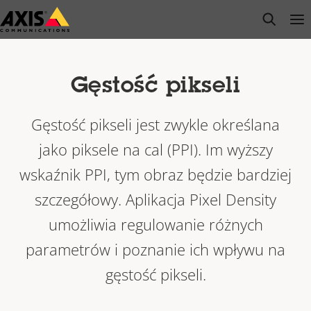
Przejdź
open s
Op
Clo
do
głównej
zawartości
Gęstość pikseli
Gęstość pikseli jest zwykle określana
jako piksele na cal (PPI). Im wyższy
wskaźnik PPI, tym obraz będzie bardziej
szczegółowy. Aplikacja Pixel Density
umożliwia regulowanie różnych
parametrów i poznanie ich wpływu na
gęstość pikseli.