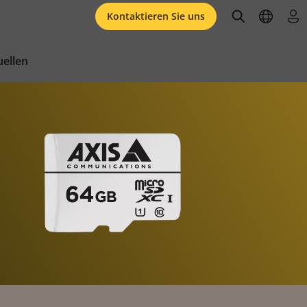
open searc
open l
an
Kontaktieren Sie uns
ellen