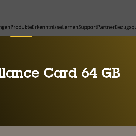
ngen
Produkte
Erkenntnisse
Lernen
Support
Partner
Bezugsqu
llance Card 64 GB