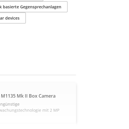
k basierte Gegensprechanlagen
ar devices
 M1135 Mk II Box Camera
engünstige
wachungstechnologie mit 2 MP