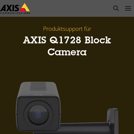
Zum
open s
Op
Clo
Hauptinhalt
springen
Produktsupport für
AXIS Q1728 Block
Camera