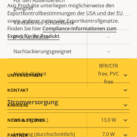
Für den Außenbereich
–
Axis Produkte unterliegen möglicherweise den
geeignet
Exportkontrollbestimmungen der USA und der EU
sowie anderer nationaler Exportkontrollgesetze.
Vandalismus-Schutzklasse
-
Finden Sie hier
Compliance-Informationen zum
Export für Ihr Produkt
.
IP-Schutzklasse
-
Nachlackierungsgeeignet
–
BFR/CFR
Nachhaltigkeit
free, PVC
Footer
UNTERNEHMEN
free
menu
KONTAKT
Stromversorgung
KARRIERE
Eigentumsbeschreibung
Leistung (max.)
Eigentumswert
13.0 W
NEWS & STORIES
Leistung (durchschnittlich)
7.0 W
PARTNER