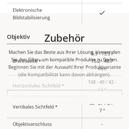
Elektronische
Ja
Bildstabilisierung
Zubehör
Objektiv
Machen Sie das Beste aus Ihrer Lösung. Verwenden
Eigentumsbeschreibung
Eigentumswert
5.9 - 13.3 /
Sie den Filter, um kompatible Produkte zu finden.
Brennweite *
15.2 - 48.7
Beginnen Sie mit der Auswahl Ihrer Produktvariante
mm
(die Kompatibilität kann davon abhängen).
108 - 49 / 42 -
Horizontales Sichtfeld *
13 °
Select
a
product
58 - 27 / 24 -
Vertikales Sichtfeld *
variant:
7 °
Objektivanschluss
-