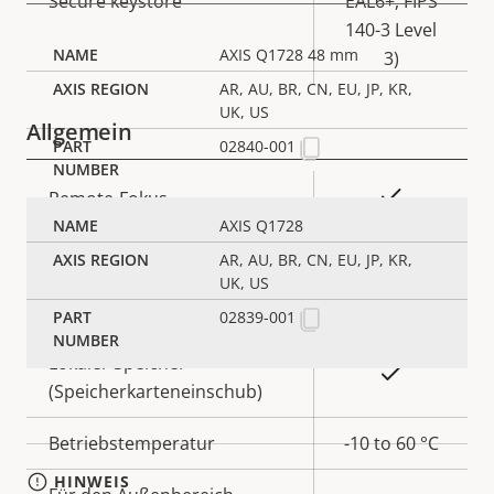
Secure keystore
EAL6+, FIPS
140-3 Level
AXIS Q1728 48 mm
3)
AR, AU, BR, CN, EU, JP, KR,
UK, US
Allgemein
02840-001
Eigentumsbeschreibung
Eigentumswert
Ja
Remote-Fokus
AXIS Q1728
Ja
Remote-Zoom
AR, AU, BR, CN, EU, JP, KR,
UK, US
Integrierte IR-Beleuchtung
–
02839-001
Lokaler Speicher
Ja
(Speicherkarteneinschub)
Betriebstemperatur
-10 to 60 °C
HINWEIS