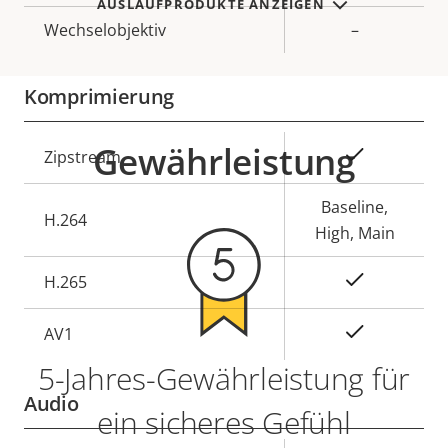
AUSLAUFPRODUKTE ANZEIGEN
Wechselobjektiv
–
Komprimierung
Gewährleistung
Eigentumsbeschreibung
Eigentumswert
Ja
Zipstream
Baseline,
H.264
High, Main
Ja
H.265
On
AV1
5-Jahres-Gewährleistung für
Audio
ein sicheres Gefühl