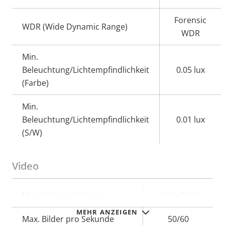
Forensic
WDR (Wide Dynamic Range)
WDR
Min.
Beleuchtung/Lichtempfindlichkeit
0.05 lux
(Farbe)
Min.
Beleuchtung/Lichtempfindlichkeit
0.01 lux
(S/W)
Video
Eigentumsbeschreibung
Max. Videoauflösung
Eigentumswert
3840x2160
MEHR ANZEIGEN
Max. Bilder pro Sekunde
50/60