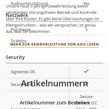
Eigentumsbeschreibung
Audiounterstützung
Eigentumswert
Yes
Unsere neue 5-jährige Gewährleistung bietet
jahrelangen störungsfreien Betrieb und Kontrolle
Netzwerk
über Ihre Kosten. Es gibt keine Überraschungen im
Kleingedruckten – was wir versprechen, ist genau
Eigentumsbeschreibung
PoE-Klasse
Eigentumswert
3
das, was Sie bekommen.
Drahtlos
–
MEHR ZUR GEWÄHRLEISTUNG VON AXIS LESEN
Security
Eigentumsbeschreibung
Eigentumswert
Ja
Signiertes OS
Artikelnummern
Ja
Secure Boot
Secure
Artikelnummer zum Bestellen
Element (CC