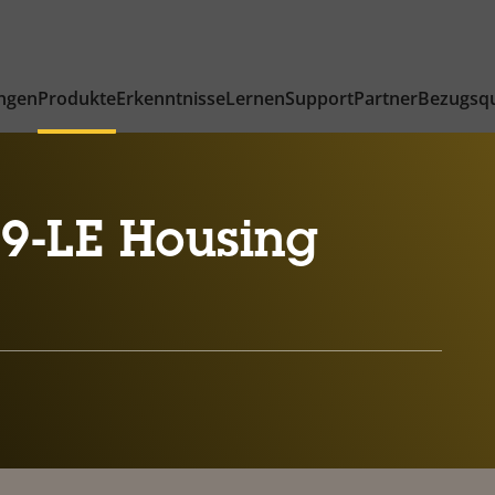
ngen
Produkte
Erkenntnisse
Lernen
Support
Partner
Bezugsqu
9-LE Housing