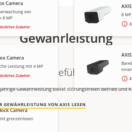
ox Camera
AXIS
Überwachung von
8 MP
n 8 MP
E
sätzliches Zubehör
Gewährleistung
AXIS
Box Camera
Bare
he Leistung mit 4 MP
ein sicheres Gefühl
Inne
sätzliches Zubehör
E
jährige Gewährleistung bietet störungsfreien Betrieb und K
R GEWÄHRLEISTUNG VON AXIS LESEN
lock Camera
mit grenzenlosen