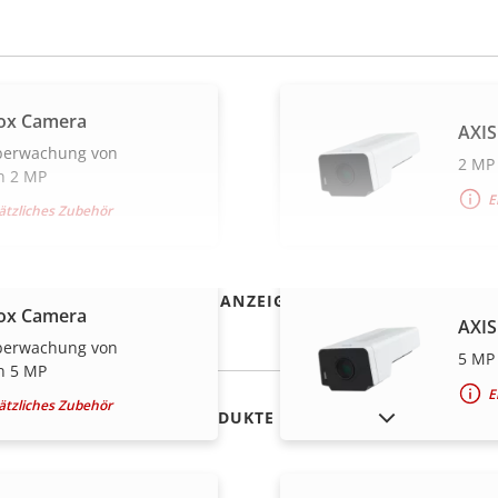
ox Camera
AXIS
Überwachung von
2 MP
n 2 MP
E
sätzliches Zubehör
MEHR ANZEIGEN
ox Camera
AXIS
Überwachung von
5 MP
n 5 MP
E
sätzliches Zubehör
AUSLAUFPRODUKTE ANZEIGEN