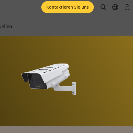
open searc
open l
an
Kontaktieren Sie uns
ellen