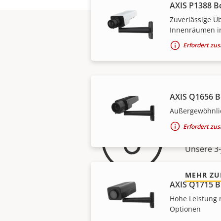
AXIS P1388 B
Zuverlässige 
Innenräumen i
Erfordert zu
AXIS Q1656 
Außergewöhnlic
Für 
Erfordert zu
Unsere 3-
MEHR ZU
AXIS Q1715 B
Hohe Leistung 
Optionen