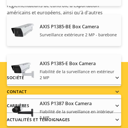
réglementations de contrôle d'exportation
américains et européens, ainsi qu'à d'autres
législations en termes de contrôle d'exportation
AXIS P1385-BE Box Camera
nationales. Recherchez des
informations sur la
conformation concernant l''exportation pour votre
Surveillance extérieure 2 MP - barebone
produit ici
.
AXIS P1385-E Box Camera
Fiabilité de la surveillance en extérieur
Footer
SOCIÉTÉ
2 MP
menu
CONTACT
AXIS P1387 Box Camera
CARRIÈRES
Fiabilité de la surveillance en intérieur
5 MP
ACTUALITÉS ET TÉMOIGNAGES