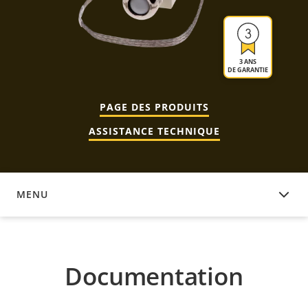
3 ANS
DE GARANTIE
PAGE DES PRODUITS
ASSISTANCE TECHNIQUE
MENU
DOCUMENTATION
Documentation