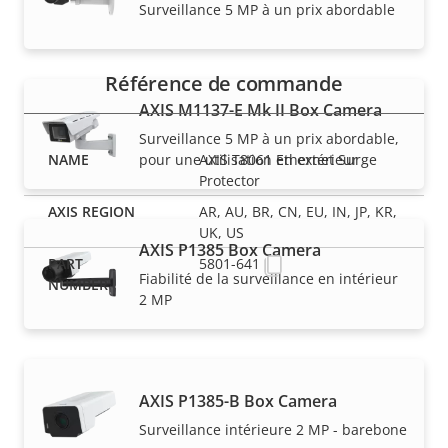
Références
Surveillance 5 MP à un prix abordable
Référence de commande
AXIS M1137-E Mk II Box Camera
Surveillance 5 MP à un prix abordable,
AXIS T8061 Ethernet Surge
pour une utilisation en extérieur
Protector
AR, AU, BR, CN, EU, IN, JP, KR,
UK, US
AXIS P1385 Box Camera
5801-641
Fiabilité de la surveillance en intérieur
2 MP
AXIS P1385-B Box Camera
REMARQUE
Surveillance intérieure 2 MP - barebone
Les produits Axis peuvent être soumis à de