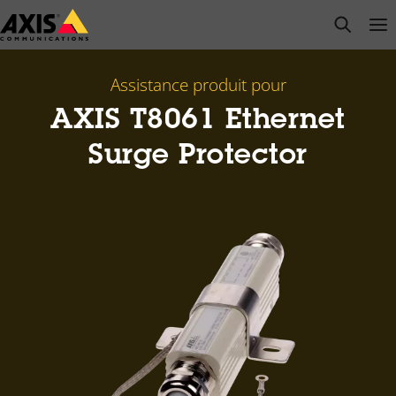
Passer
open s
Op
Clo
au
contenu
principal
Assistance produit pour
AXIS T8061 Ethernet
Surge Protector