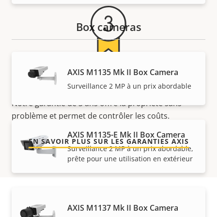
Box cameras
AXIS M1135 Mk II Box Camera
Pour la tranquillité d'esprit
Surveillance 2 MP à un prix abordable
Notre garantie de 3 ans offre la propriété sans
problème et permet de contrôler les coûts.
AXIS M1135-E Mk II Box Camera
EN SAVOIR PLUS SUR LES GARANTIES AXIS
Surveillance 2 MP à un prix abordable,
prête pour une utilisation en extérieur
AXIS M1137 Mk II Box Camera