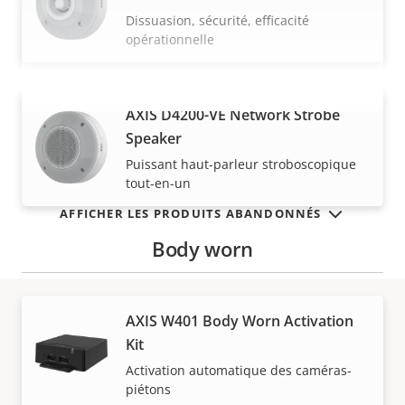
Dissuasion, sécurité, efficacité
opérationnelle
AXIS D4200-VE Network Strobe
VOIR PLUS
Speaker
Puissant haut-parleur stroboscopique
tout-en-un
AFFICHER LES PRODUITS ABANDONNÉS
Body worn
AXIS W401 Body Worn Activation
Kit
Garantie
Activation automatique des caméras-
piétons